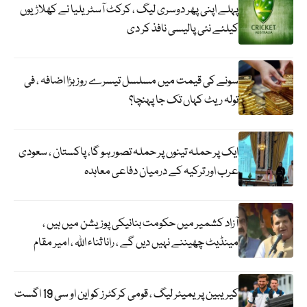
پہلے اپنی پھر دوسری لیگ ، کرکٹ آسٹریلیا نے کھلاڑیوں
کیلئے نئی پالیسی نافذ کر دی
سونے کی قیمت میں مسلسل تیسرے روز بڑا اضافہ ، فی
تولہ ریٹ کہاں تک جا پہنچا؟
ایک پر حملہ تینوں پر حملہ تصور ہو گا، پاکستان ، سعودی
عرب اور ترکیہ کے درمیان دفاعی معاہدہ
آزاد کشمیر میں حکومت بنانیکی پوزیشن میں ہیں ،
مینڈیٹ چھیننے نہیں دیں گے ، رانا ثناء اللہ ، امیر مقام
کیریبین پریمیئر لیگ ، قومی کرکٹرز کو این او سی 19 اگست