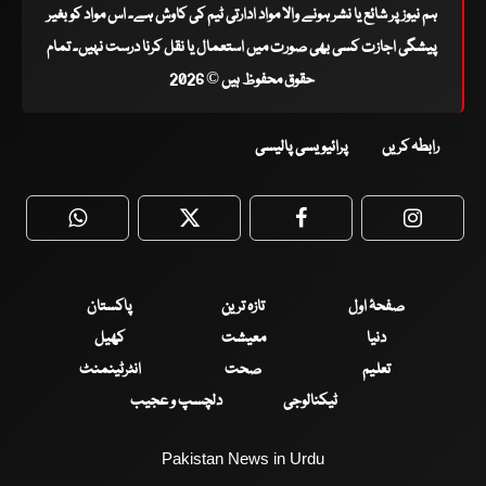
ہم نیوز پر شائع یا نشر ہونے والا مواد ادارتی ٹیم کی کاوش ہے۔ اس مواد کو بغیر
پیشگی اجازت کسی بھی صورت میں استعمال یا نقل کرنا درست نہیں۔ تمام
حقوق محفوظ ہیں © 2026
رابطہ کریں
پرائیویسی پالیسی
WhatsApp
Twitter
Facebook
Faceboo
صفحۂ اول
تازہ ترین
پاکستان
دنیا
معیشت
کھیل
تعلیم
صحت
انٹرٹینمنٹ
ٹیکنالوجی
دلچسپ و عجیب
Pakistan News in Urdu