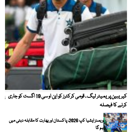
کیریبین پریمیئر لیگ ، قومی کرکٹرز کو این او سی 19 اگست کو جاری
پیٹ
کرنے کا فیصلہ
ویمنز ایشیا کپ 2026، پاکستان اور بھارت کا مقابلہ دبئی میں
ہو گا