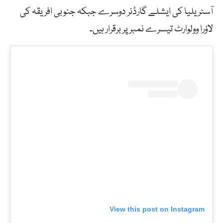
آسٹریلیا کی ایشلے گارڈنر دوسرے جبکہ جنوبی افریقہ کی
لاؤرا وولوارٹ تیسرے نمبر پر برقرار ہیں۔
View this post on Instagram