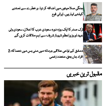
جنگی صلاحیتوں میں اضافہ کر دیا ، ہر خطرے سے نمٹنے
کیلئے تیار ہیں ، ایرانی فوج
ترک صدر کا ایک روزہ دورہ سعودی عرب کا اعلان، سعودی ولی
عہد اور وزیراعظم شہباز شریف سے اہم ملاقات کریں گے
دمشق کے نواحی علاقے جرمانہ میں منی بس میں دھماکہ، 2
افراد جاں بحق، متعدد زخمی
مقبول ترین خبریں