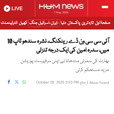
LIVE
7 Aug, 2026
صفحۂ اول
تازہ ترین
پاکستان
دنیا
ایران-اسرائیل جنگ
کھیل
انٹرٹینمنٹ
آئی سی سی ون ڈے رینکنگ، نشرہ سندھو ٹاپ 10
میں، سدرہ امین کی ایک درجہ تنزلی
بھارت کی سمرتی مندھانا نے اپنی سرفہرست پوزیشن
مزید مستحکم کرلی
|
شائع
October 28, 2025 3:53 PM
Adnan Yousaf