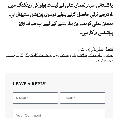
پاکستانی اسپنر نعمان علی نے ٹیسٹ بولرز کی رینکنگ میں
4 درجے ترقی حاصل کرتے ہوئے دوسری پوزیشن سنبھال لی۔
نعمان علی کو نمبر ون بولر بننے کے لیے اب صرف 29
پوائنٹس درکار ہیں۔
نعمان علی کی پوزیشن
جنوبی افریقہ کے خلاف پہلے ٹیسٹ میچ میں شاندار کارکردگی کی وجہ سے
بہتر ہوئی ہے۔
LEAVE A REPLY