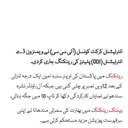
انٹرنیشنل کرکٹ کونسل (آئی سی سی) نے ویمنز ون ڈے
انٹرنیشنل (ODI) پلیئرز کی رینکنگ جاری کردی۔
رینکنگ
میں پاکستان کی اوپنر سدرہ امین ایک درجہ تنزلی
کے بعد 12ویں نمبر پر چلی گئی ہیں جبکہ آل راؤنڈر نشرہ
سندھو نے نمایاں کارکردگی دکھا کر ٹاپ 10 میں جگہ بنالی۔
بیٹنگ رینکنگ
میں بھارت کی سمرتی مندھانا نے اپنی
سرفہرست پوزیشن مزید مستحکم کرلی ہے۔