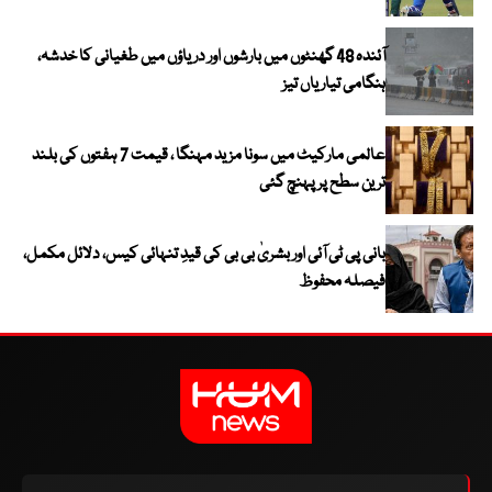
آئندہ 48 گھنٹوں میں بارشوں اور دریاؤں میں طغیانی کا خدشہ،
ہنگامی تیاریاں تیز
عالمی مارکیٹ میں سونا مزید مہنگا ، قیمت 7 ہفتوں کی بلند
ترین سطح پر پہنچ گئی
بانی پی ٹی آئی اور بشریٰ بی بی کی قیدِ تنہائی کیس، دلائل مکمل،
فیصلہ محفوظ