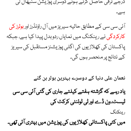
درجے ترقی حاصل کرتے ہوئے دوسری پوزیشن سنبھال لی
ہے۔
آئی سی سی کے مطابق حالیہ سیریز میں آل راؤنڈرز اور
بولرز کی
کارکردگی
نے رینکنگ میں نمایاں ردوبدل پیدا کیا ہے، جبکہ
پاکستان کی کھلاڑیوں کی اگلی پوزیشنز مستقبل کی سیریز
کے نتائج پر منحصر ہوں گی۔
نعمان علی دنیا کے دوسرے بہترین بولر بن گئے
یاد رہے کہ گزشتہ ہفتے کیلئے جاری کی گئی آئی سی سی
ٹیسٹ، ون ڈے اور ٹی ٹوئنٹی کرکٹ کی
رینکنگ
میں کئی پاکستانی کھلاڑیوں کی پوزیشن میں بہتری آئی تھی۔