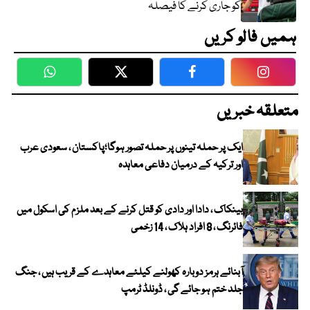
کو جاری کرنے کا فیصلہ
ہمیں فالو کریں
WhatsApp
Twitter
Facebook
Faceboo
متعلقہ خبریں
ایک پر حملہ تینوں پر حملہ تصور ہوگا؛پاکستان ، سعودی عرب
اور ترکیہ کے درمیان دفاعی معاہدہ
بینکاک ، دادا اور دادی کو قتل کرنے کے بعد ملزم کی اسکول میں
فائرنگ ، 8 افراد ہلاک ، 14 زخمی
آبنائے ہرمز دوبارہ کھولنے کیلئے معاہدے کے قریب ہیں ، جنگ
جلد ختم ہو جائے گی ، ڈونلڈ ٹرمپ