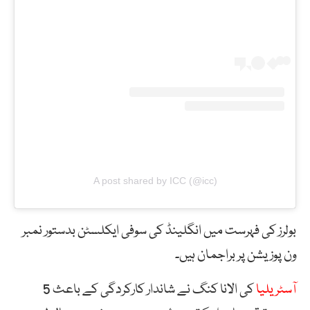
A post shared by ICC (@icc)
بولرز کی فہرست میں انگلینڈ کی سوفی ایکلسٹن بدستور نمبر
ون پوزیشن پر براجمان ہیں۔
آسٹریلیا
کی الانا کنگ نے شاندار کارکردگی کے باعث 5