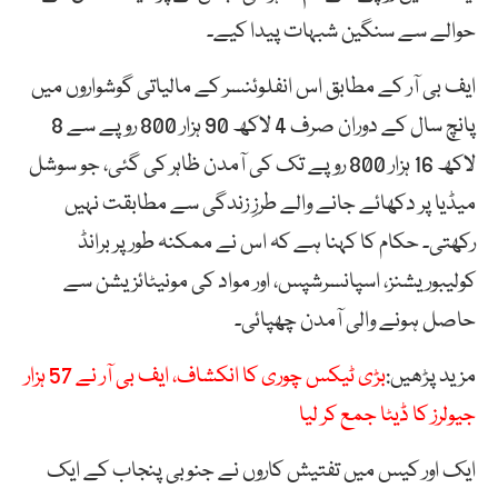
حوالے سے سنگین شبہات پیدا کیے۔
ایف بی آر کے مطابق اس انفلوئنسر کے مالیاتی گوشواروں میں
پانچ سال کے دوران صرف 4 لاکھ 90 ہزار 800 روپے سے 8
لاکھ 16 ہزار 800 روپے تک کی آمدن ظاہر کی گئی، جو سوشل
میڈیا پر دکھائے جانے والے طرزِ زندگی سے مطابقت نہیں
رکھتی۔ حکام کا کہنا ہے کہ اس نے ممکنہ طور پر برانڈ
کولیبوریشنز، اسپانسرشپس، اور مواد کی مونیٹائزیشن سے
حاصل ہونے والی آمدن چھپائی۔
مزید پڑھیں:
بڑی ٹیکس چوری کا انکشاف، ایف بی آر نے 57 ہزار
جیولرز کا ڈیٹا جمع کر لیا
ایک اور کیس میں تفتیش کاروں نے جنوبی پنجاب کے ایک