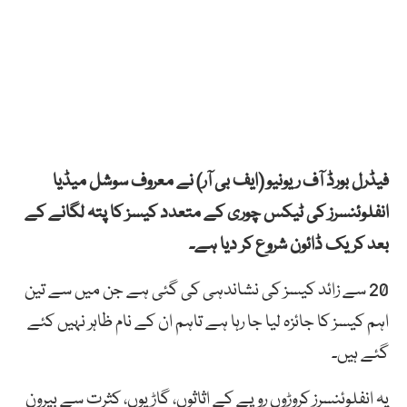
فیڈرل بورڈ آف ریونیو (ایف بی آر) نے معروف سوشل میڈیا
انفلوئنسرز کی ٹیکس چوری کے متعدد کیسز کا پتہ لگانے کے
بعد کریک ڈائون شروع کر دیا ہے۔
20 سے زائد کیسز کی نشاندہی کی گئی ہے جن میں سے تین
اہم کیسز کا جائزہ لیا جا رہا ہے تاہم ان کے نام ظاہر نہیں کئے
گئے ہیں۔
یہ انفلوئنسرز کروڑوں روپے کے اثاثوں، گاڑیوں، کثرت سے بیرون