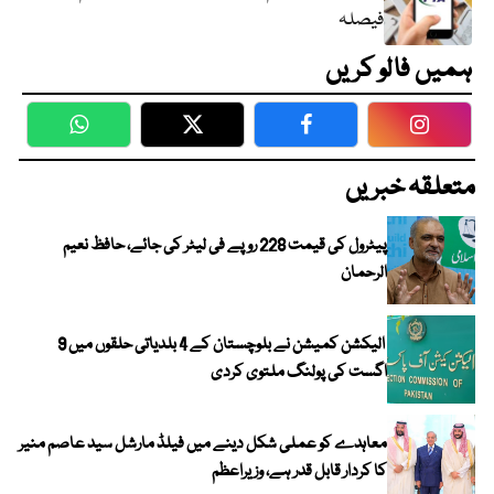
فیصلہ
ہمیں فالو کریں
WhatsApp
Twitter
Facebook
Faceboo
متعلقہ خبریں
پیٹرول کی قیمت 228 روپے فی لیٹر کی جائے، حافظ نعیم
الرحمان
الیکشن کمیشن نے بلوچستان کے 4 بلدیاتی حلقوں میں 9
اگست کی پولنگ ملتوی کردی
معاہدے کو عملی شکل دینے میں فیلڈ مارشل سید عاصم منیر
کا کردار قابل قدر ہے، وزیراعظم