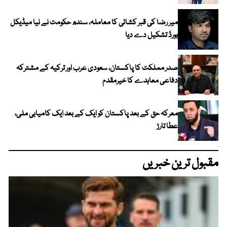
میر رضا کی قبر کشائی کا معاملہ، سندھ حکومت نے نیا میڈیکل
بورڈ تشکیل دے دیا
صدر مملکت کا پاکستان، سعودی عرب اور ترکیہ کے مشترکہ
دفاعی معاہدے کا خیرمقدم
معرکہ حق کے بعد پاکستان کو ایک کے بعد ایک کامیابی ملی،
عطا تارڑ
مقبول ترین خبریں