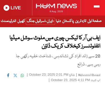
LIVE
8 Aug, 2026
صفحۂ اول
تازہ ترین
پاکستان
دنیا
ایران-اسرائیل جنگ
کھیل
انٹرٹینمنٹ
ایف بی آر کا ٹیکس چوری میں ملوث سوشل میڈیا
انفلوئنسرز کیخلاف کریک ڈاؤن
20 سے زائد افراد کی نشاندہی ، شناخت خفیہ رکھی جا
رہی ہے ، ذرائع
|
شائع
|
October 23, 2025 2:01 PM
Mehmood Ahmed
اپ ڈیٹ
|
October 23, 2025 4:11 PM