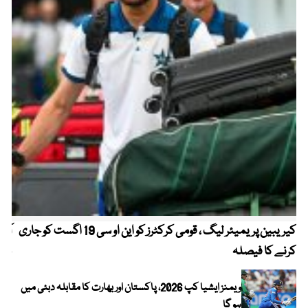
کیریبین پریمیئر لیگ ، قومی کرکٹرز کو این او سی 19 اگست کو جاری
آز
کرنے کا فیصلہ
چھی
ویمنز ایشیا کپ 2026، پاکستان اور بھارت کا مقابلہ دبئی میں
ہو گا