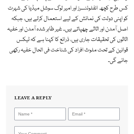
کس طرح کچھ انفلوئنسرز اور امیر لوگ سوشل میڈیا کی شہرت
کو اپنی دولت کی نمائش کے لیے استعمال کرتے ہیں، جبکہ
اصل آمدن اور اثاثے چھپاتے ہیں۔ غیر ظاہر شدہ آمدن اور خفیہ
اثاثوں کی تحقیقات جاری ہیں، ذرائع کا کہنا ہے کہ ٹیکس
قوانین کے تحت ملوث افراد کی شناخت فی الحال خفیہ رکھی
جائے گی۔
LEAVE A REPLY