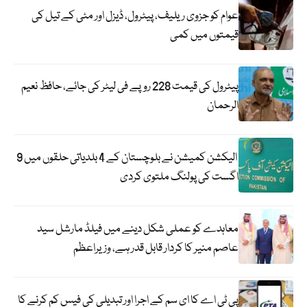
عوام کو جزوی ریلیف، پیٹرول، ڈیزل اور مٹی کے تیل کی
قیمتوں میں کمی
پیٹرول کی قیمت 228 روپے فی لیٹر کی جائے، حافظ نعیم
الرحمان
الیکشن کمیشن نے بلوچستان کے 4 بلدیاتی حلقوں میں 9
اگست کی پولنگ ملتوی کردی
معاہدے کو عملی شکل دینے میں فیلڈ مارشل سید
عاصم منیر کا کردار قابل قدر ہے، وزیراعظم
پی ٹی اے کا ای سم کے اجرا اور تبدیلی کی فیس کم کرنے کا