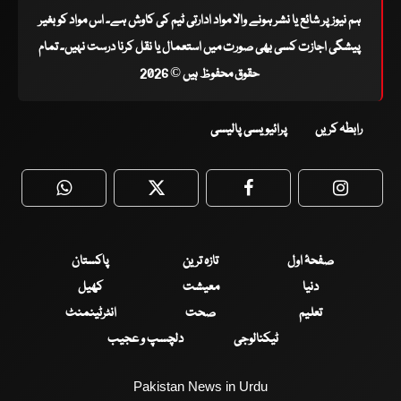
ہم نیوز پر شائع یا نشر ہونے والا مواد ادارتی ٹیم کی کاوش ہے۔ اس مواد کو بغیر
پیشگی اجازت کسی بھی صورت میں استعمال یا نقل کرنا درست نہیں۔ تمام
حقوق محفوظ ہیں © 2026
رابطہ کریں
پرائیویسی پالیسی
WhatsApp
Twitter
Facebook
Faceboo
صفحۂ اول
تازہ ترین
پاکستان
دنیا
معیشت
کھیل
تعلیم
صحت
انٹرٹینمنٹ
ٹیکنالوجی
دلچسپ و عجیب
Pakistan News in Urdu