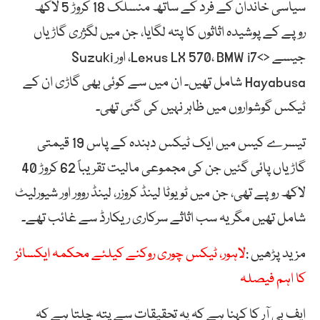
سیاسی خاندان کے فرد کے ساتھ منسلک 18 کروڑ 5 لاکھ
روپے کے پوشیدہ اثاثوں کا پتہ لگایا، جن میں لگژری گاڑیاں
جیسے <>Lexus LX 570، BMW i7، اور Suzuki
Hayabusa شامل تھیں۔ ان میں سے کوئی بھی گاڑی ان کے
ٹیکس گوشواروں میں ظاہر نہیں کی گئی تھی۔
تیسرے کیس میں ایک ٹیکس دہندہ کے پاس 19 قیمتی
گاڑیاں پائی گئیں جن کی مجموعی مالیت تقریباً 62 کروڑ 40
لاکھ روپے تھی، جن میں ٹویوٹا لینڈ کروزر، لینڈ روور اور شیورلیٹ
شامل تھیں مگر یہ سب اثاثے سرکاری ریکارڈ سے غائب تھے۔
مزید پڑھیں :
لاہور، ٹیکس چوری روکنے کیلئے محکمہ ایکسائز
کا اہم فیصلہ
ایف بی آر کا کہنا ہے کہ یہ تحقیقات سے پتہ چلتا ہے کہ