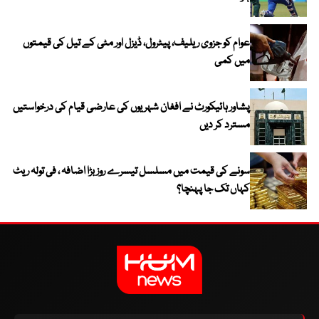
عوام کو جزوی ریلیف، پیٹرول، ڈیزل اور مٹی کے تیل کی قیمتوں
میں کمی
پشاور ہائیکورٹ نے افغان شہریوں کی عارضی قیام کی درخواستیں
مسترد کر دیں
سونے کی قیمت میں مسلسل تیسرے روز بڑا اضافہ ، فی تولہ ریٹ
کہاں تک جا پہنچا؟