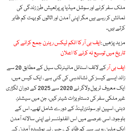
ملک سفر کرنے اور سوشل میڈیا پر پرتعیش طرز زندگی کی
نمائش کر رہے ہیں مگر اپنی آمدن اور اثاثوں کو بہت کم ظاہر
کرتے ہیں۔
مزید پڑھیں :
ایف بی آر کا انکم ٹیکس ریٹرن جمع کرانے کی
تاریخ میں توسیع نہ کرنے کا اعلان
ایف بی آر
کے لائف اسٹائل مانیٹرنگ سیل کے مطابق 20 سے
زائد ایسے کیسز کی نشاندہی کی گئی ہے ، ایک کیس میں،
ایک معروف ٹریول ولاگر نے 2020 سے 2025 کے دوران لگژری
غیر ملکی سفر کی دستاویزات شیئر کیں، جن میں سیشلز،
دبئی، اسپین اور سوئٹزرلینڈ کے دورے شامل تھے۔ اس کے
باوجود، اسی عرصے میں اس انفلوئنسر نے اپنی سالانہ آمدن
ایک ملین روپے سے کم ظاہر کی، جس نے پوشیدہ آمدن کے