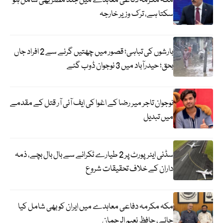
مکہ مکرمہ دفاعی معاہدے میں جلد مصر بھی شامل ہو
سکتا ہے، ترک وزیر خارجہ
بارشوں کی تباہی؛ قصور میں چھتیں گرنے سے 2 افراد جاں
بحق؛ حیدرآباد میں 3 نوجوان ڈوب گئے
نوجوان تاجر میر رضا کے اغوا کی ایف آئی آر قتل کے مقدمے
میں تبدیل
سڈنی ایئرپورٹ پر 2 طیارے ٹکرانے سے بال بال بچے، ذمہ
داران کے خلاف تحقیقات شروع
مکہ مکرمہ دفاعی معاہدے میں ایران کو بھی شامل کیا
جائے، حافظ نعیم الرحمان