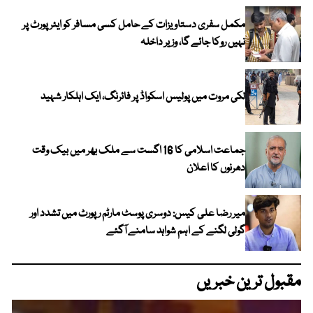
مکمل سفری دستاویزات کے حامل کسی مسافر کو ایئرپورٹ پر
نہیں روکا جائے گا، وزیر داخلہ
لکی مروت میں پولیس اسکواڈ پر فائرنگ، ایک اہلکار شہید
جماعت اسلامی کا 16 اگست سے ملک بھر میں بیک وقت
دھرنوں کا اعلان
میر رضا علی کیس: دوسری پوسٹ مارٹم رپورٹ میں تشدد اور
گولی لگنے کے اہم شواہد سامنے آگئے
مقبول ترین خبریں