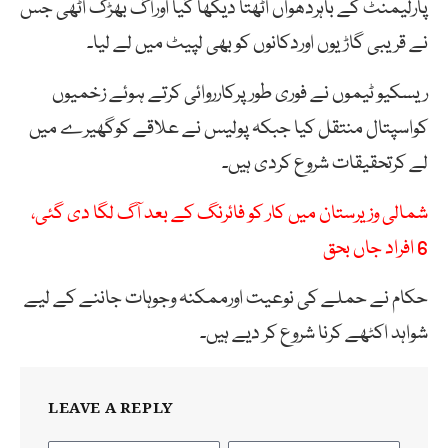
پارلیمنٹ کے باہردھواں اٹھتا دیکھا گیا اورآگ بھڑک اٹھی جس
نے قریبی گاڑیوں اوردکانوں کو بھی لپیٹ میں لے لیا۔
ریسکیو ٹیموں نے فوری طورپرکارروائی کرتے ہوئے زخمیوں
کواسپتال منتقل کیا جبکہ پولیس نے علاقے کوگھیرے میں
لے کرتحقیقات شروع کردی ہیں۔
شمالی وزیرستان میں کار کو فائرنگ کے بعد آگ لگا دی گئی،
6 افراد جاں بحق
حکام نے حملے کی نوعیت اورممکنہ وجوہات جاننے کے لیے
شواہد اکٹھے کرنا شروع کر دیے ہیں۔
LEAVE A REPLY