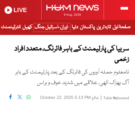
LIVE
9 Aug, 2026
صفحۂ اول
تازہ ترین
پاکستان
دنیا
ایران-اسرائیل جنگ
کھیل
انٹرٹینمنٹ
سربیا کی پارلیمنٹ کے باہر فائرنگ، متعدد افراد
زخمی
نامعلوم حملہ آوروں کی فائرنگ کے بعد پارلیمنٹ کے باہر
آگ بھڑک اٹھی، علاقے میں شدید خوف و ہراس
|
شائع
October 22, 2025 5:13 PM
Tahir Mehmood