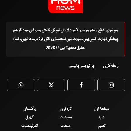
ہم نیوز پر شائع یا نشر ہونے والا مواد ادارتی ٹیم کی کاوش ہے۔ اس مواد کو بغیر
پیشگی اجازت کسی بھی صورت میں استعمال یا نقل کرنا درست نہیں۔ تمام
حقوق محفوظ ہیں © 2026
رابطہ کریں
پرائیویسی پالیسی
WhatsApp
Twitter
Facebook
Faceboo
صفحۂ اول
تازہ ترین
پاکستان
دنیا
معیشت
کھیل
تعلیم
صحت
انٹرٹینمنٹ