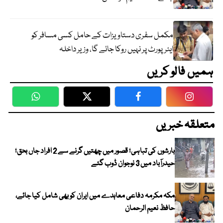
مکمل سفری دستاویزات کے حامل کسی مسافر کو
ایئرپورٹ پر نہیں روکا جائے گا، وزیر داخلہ
ہمیں فالو کریں
WhatsApp
Twitter
Facebook
Faceboo
متعلقہ خبریں
بارشوں کی تباہی؛ قصور میں چھتیں گرنے سے 2 افراد جاں بحق؛
حیدرآباد میں 3 نوجوان ڈوب گئے
مکہ مکرمہ دفاعی معاہدے میں ایران کو بھی شامل کیا جائے،
حافظ نعیم الرحمان