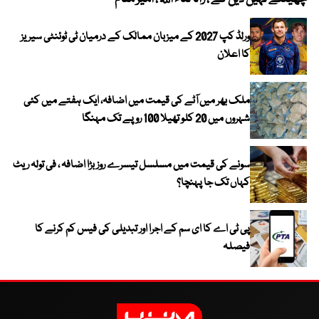
ورلڈ کپ 2027 کے میزبان ممالک کے درمیان ٹی ٹوئنٹی سیریز
کا اعلان
ملک بھر میں آٹے کی قیمت میں اضافہ، ایک ہفتے میں کئی
شہروں میں 20 کلو تھیلا 100 روپے تک مہنگا
سونے کی قیمت میں مسلسل تیسرے روز بڑا اضافہ ، فی تولہ ریٹ
کہاں تک جا پہنچا؟
پی ٹی اے کا ای سم کے اجرا اور تبدیلی کی فیس کم کرنے کا
فیصلہ