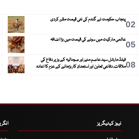
پنجاب حکومت نے گندم کی نئی قیمت مقرر کردی
3
02
عالمی مارکیٹ میں سونے کی قیمت میں بڑا اضافہ
6
05
فیلڈ مارشل سید عاصم منیر اور صومالیہ کے وزیر دفاع کی
9
08
ملاقات، دفاعی تعاون اور استعدادِ کار بڑھانے کے عزم کا اعادہ
نیوز کیٹیگریز
انگر