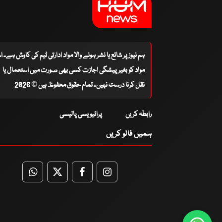
ہم نیوز پر شائع یا نشر ہونے والا مواد ادارتی ٹیم کی کاوش ہے۔ 
مواد کو بغیر پیشگی اجازت کسی بھی صورت میں استعمال یا
نقل کرنا درست نہیں۔ تمام حقوق محفوظ ہیں © 2026
رابطہ کریں
پرائیویسی پالیسی
ہمیں فالو کریں
WhatsApp
Twitter
Facebook
Facebook