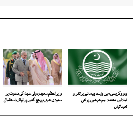
بیوروکریسی میں بڑے پیمانے پر تقرر و
وزیراعظم سعودی ولی عہد کی دعوت پر
تبادلے، متعدد اہم عہدوں پر نئی
سعودی عرب پہنچ گئے، پر تپاک استقبال
تعیناتیاں