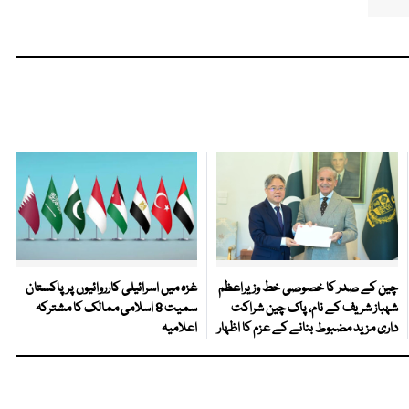
چین کے صدر کا خصوصی خط وزیراعظم
غزہ میں اسرائیلی کارروائیوں پر پاکستان
شہباز شریف کے نام، پاک چین شراکت
سمیت 8 اسلامی ممالک کا مشترکہ
داری مزید مضبوط بنانے کے عزم کا اظہار
اعلامیہ