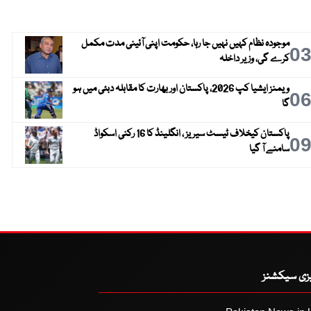
موجودہ نظام کہیں نہیں جا رہا، حکومت اپنی آئینی مدت مکمل
0
کرے گی، وزیر داخلہ
ویمنز ایشیا کپ 2026، پاکستان اور بھارت کا مقابلہ دبئی میں ہو
0
گا
پاکستان کیخلاف ٹیسٹ سیریز ، انگلینڈ کا 16 رکنی اسکواڈ
0
سامنے آ گیا
یزی سیکشنز