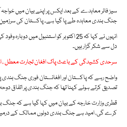
سیز فائر معاہدے کے بعد ایکس پر اپنے بیان میں خواجہ ا
جنگ بندی معاہدہ طے پا گیا ہے۔ پاکستان کی سرزمین پ
انہوں نے کہا کہ 25 اکتوبر کو استنبول میں د
دل سے شکر گزار ہیں۔
سرحدی کشیدگی کے باعث پاک افغان تجارت معطل ، ارب
واضح رہے کہ پاکستان اور افغانستان فوری جنگ بندی پ
تصدیق کرتے ہوئے کہنا تھا کہ جنگ بندی پر اتفاق دوحہ م
قطری وزارت خارجہ کے بیان میں کہا گیا ہے کہ جنگ بن
کرے گی، امید ہے جنگ بندی دونوں ممالک کے درمی