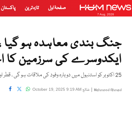
صفحۂ اول
تازہ ترین
پاکستان
7 Aug, 2026
جنگ بندی معاہدہ ہو گیا ، 
ایکدوسرے کی سرزمین کا احت
25 اکتوبر کو استنبول میں دوبارہ وفود کی ملاقات ہو گی ، قطر اور ترکیے کے شکر گزار ہیں ، خواجہ آصف
|
شائع
October 19, 2025 9:19 AM
Mehmood Ahmed