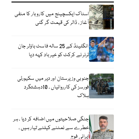
اسٹاک ایکسچینج میں کاروبار کا منفی
آغاز ، ڈالر کی قیمت گر گئی
انگلینڈ کے 25 سالہ فاسٹ باؤلر جان
ٹرنر نے کرکٹ کو خیر باد کہہ دیا
جنوبی وزیرستان اور دیر میں سکیورٹی
فورسز کی کارروائیاں ، 10دہشتگرد
ہلاک
جنگی صلاحیتوں میں اضافہ کر دیا ، ہر
خطرے سے نمٹنے کیلئے تیار ہیں ،
ایرانی فوج