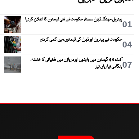
پیٹرول مہنگا، ڈیزل سستا، حکومت نے نئی قیمتوں کا اعلان کر دیا
01
حکومت نے پیٹرول اور ڈیزل کی قیمتوں میں کمی کر دی
04
آئندہ 48 گھنٹوں میں بارشوں اور دریاؤں میں طغیانی کا خدشہ،
07
ہنگامی تیاریاں تیز