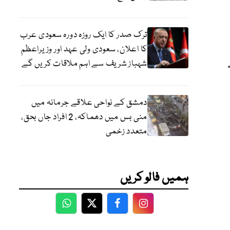
ترک صدر کا ایک روزہ دورہ سعودی عرب
کا اعلان، سعودی ولی عہد اور وزیراعظم
شہباز شریف سے اہم ملاقات کریں گے
دمشق کے نواحی علاقے جرمانہ میں
منی بس میں دھماکہ، 2 افراد جاں بحق،
متعدد زخمی
ہمیں فالو کریں
WhatsApp
Twitter
Facebook
Facebook