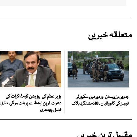
متعلقہ خبریں
وزیراعظم کی اپوزیشن کو مذاکرات کی
جنوبی وزیرستان اور دیر میں سکیورٹی
دعوت، اوپن ایجنڈے پر بات ہوگی، طارق
فورسز کی کارروائیاں ، 10دہشتگرد ہلاک
فضل چودھری
مقبول ترین خبریں