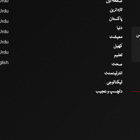
صفحۂ اول
Urdu
تازہ ترین
Urdu
پاکستان
Urdu
دنیا
Urdu
اس
معیشت
Urdu
کھیل
Urdu
تعلیم
lish
صحت
انٹرٹینمنٹ
ٹیکنالوجی
دلچسپ و عجیب