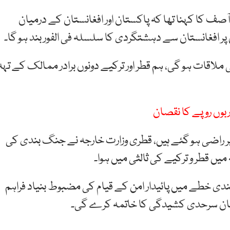
ٓصف کا کہنا تھا کہ پاکستان اور افغانستان کے درمیان
ر افغانستان سے دہشتگردی کا سلسلہ فی الفور بند ہو گا۔
وبارہ وفود کی ملاقات ہو گی، ہم قطر اور ترکیے دونوں برادر ممالک کے تہہ
وں روپے کا نقصان
ر راضی ہو گئے ہیں، قطری وزارت خارجہ نے جنگ بندی کی
یں قطر و ترکیے کی ثالثی میں ہوا۔
دی خطے میں پائیدار امن کے قیام کی مضبوط بنیاد فراہم
ان سرحدی کشیدگی کا خاتمہ کرے گی۔