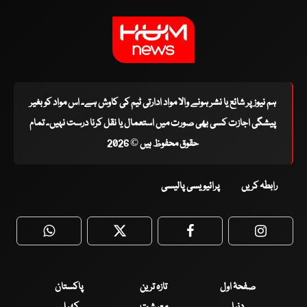
ہم نیوز پر شائع یا نشر ہونے والا مواد ادارتی ٹیم کی کاوش ہے۔ اس مواد کو بغیر
پیشگی اجازت کسی بھی صورت میں استعمال یا نقل کرنا درست نہیں۔ تمام
حقوق محفوظ ہیں © 2026
رابطہ کریں
پرائیویسی پالیسی
WhatsApp
Twitter
Facebook
Faceboo
صفحۂ اول
تازہ ترین
پاکستان
دنیا
معیشت
کھیل