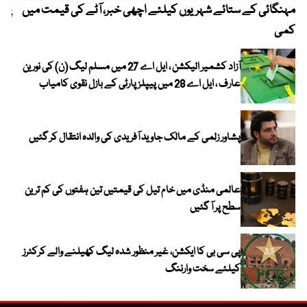
مہنگائی کے ستائے شہریوں کیلئے اچھی خبر، آٹے کی قیمت میں
پیٹ
کمی
آزاد کشمیر الیکشن ، ایل اے 27 میں مسلم لیگ (ن) کی نورین
عارف ، ایل اے 28 میں پیپلز پارٹی کے بازل نقوی کامیاب
پشاور زلمی کے مالک جاوید آفریدی کی والدہ انتقال کر گئیں
عالمی منڈی میں خام تیل کی قیمتیں تین ہفتوں کی کم ترین
سطح پر آ گئیں
پی سی بی کا ایکشن، غیر منظور شدہ لیگ کھیلنے والے کرکٹرز
کیلئے سخت وارننگ