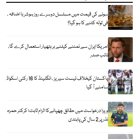
سونے کی قیمت میں مسلسل دوسرے روز ہوشربا اضافہ ،
فی تولہ کتنے کا ہو گیا؟
امریکا ایران سے نمٹنے کیلئے ہر ہتھیار استعمال کرے گا،
نائب صدر
پاکستان کیخلاف ٹیسٹ سیریز ، انگلینڈ کا 16 رکنی اسکواڈ
سامنے آ گیا
ویزا درخواست میں حقائق چھپانےکا الزام ثابت؛ کرکٹر حمزہ
نذر پر 2 سال کی پابندی