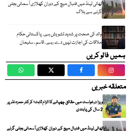
تھائی لینڈ میں فٹبال میچ کے دوران کھلاڑی آسمانی بجلی
گرنے سے ہلاک
والد کی صحت پر شدید تشویش ہے، پاکستانی حکام
ملاقات کی اجازت نہیں دے رہے ، قاسم ، سلیمان
ہمیں فالو کریں
WhatsApp
Twitter
Facebook
Faceboo
متعلقہ خبریں
ویزا درخواست میں حقائق چھپانےکا الزام ثابت؛ کرکٹر حمزہ نذر پر
2 سال کی پابندی
تھائی لینڈ میں فٹبال میچ کے دوران کھلاڑی آسمانی بجلی گرنے