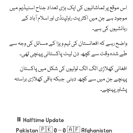
اس موقع پر تماشائیوں کی ایک بڑی تعداد جناح اسٹیڈیم میں
موجود ہے جن میں اکثریت راولپنڈی اور اسلام آباد کے
رہائشیوں کی ہے۔
واضح رہے کہ افعانستان کی ٹیم ویزا کے مسائل کی وجہ سے
طے شدہ وقت سے کچھ دن لیٹ پاکستانی پہنچی تھی۔
افغانی کھلاڑِی الگ الگ ٹولیوں کی شکل میں پاکستان
پہنچے جن میں سے کچھ دبئی جبکہ باقی کھلاڑی براستہ
پشاور پہنچے۔
⏸️ Halftime Update
Pakistan 🇵🇰 0 – 0 🇦🇫 Afghanistan