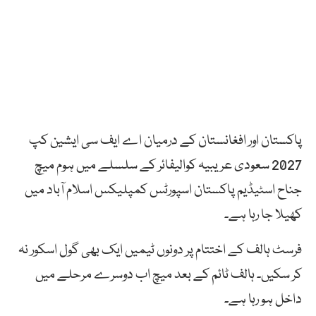
پاکستان اور افغانستان کے درمیان اے ایف سی ایشین کپ
2027 سعودی عریبیہ کوالیفائر کے سلسلے میں ہوم میچ
جناح اسٹیڈیم پاکستان اسپورٹس کمپلیکس اسلام آباد میں
کھیلا جا رہا ہے۔
فرسٹ ہالف کے اختتام پر دونوں ٹیمیں ایک بھی گول اسکور نہ
کر سکیں۔ ہالف ٹائم کے بعد میچ اب دوسرے مرحلے میں
داخل ہو رہا ہے۔