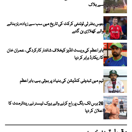
سے ہلاک
جوس بٹلر ٹی ٹوئنٹی کرکٹ کی تاریخ میں سب سے زیادہ رنز بنانے
والے کھلاڑی بن گئے
بابر اعظم کی ویسٹ انڈیز کیخلاف شاندار کارکردگی ، عمران خان
کا ریکارڈ برابر کر دیا
ٹیم میں تبدیلی کنڈیشن کی بنیاد پر ہوتی ہے، بابر اعظم
26 برس تک رنگ پر راج کرنے والے بروک لیسنر نے ریٹائرمنٹ کا
اعلان کر دیا