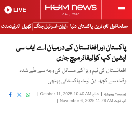
LIVE
6 Aug, 2026
صفحۂ اول
تازہ ترین
پاکستان
دنیا
ایران-اسرائیل جنگ
کھیل
انٹرٹینمنٹ
پاکستان اور افغانستان کے درمیان اے ایف سی
ایشین کپ کوالیفائر میچ جاری
افعانستان کی ٹیم ویزا کے مسائل کی وجہ سے طے شدہ
وقت سے کچھ دن لیٹ پاکستانی پہنچی
|
شائع
|
October 11, 2025 10:40 AM
Adnan Yousaf
اپ ڈیٹ
|
November 6, 2025 11:28 AM