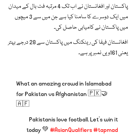
پاکستان اور افغانستان نے اب تک 4 مرتبہ فٹ بال کے میدان
میں ایک دوسرے کا سامنا کیا ہے جن میں سے 3 میچوں
میں پاکستان نے کامیابی حاصل کی۔
افغانستان فیفا کی رینکنگ میں پاکستان سے 28 درجے بہتر
یعنی 161ویں نمبر پر ہے۔
What an amazing crowd in Islamabad
for Pakistan vs Afghanistan 🇵🇰🤝
🇦🇫
Pakistanis love football. Let’s win it
today 💚
#AsianQualifiers
#tapmad