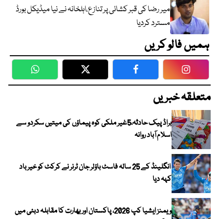
میر رضا کی قبر کشائی پر تنازع،اہلخانہ نے نیا میڈیکل بورڈ
مسترد کردیا
ہمیں فالو کریں
WhatsApp
Twitter
Facebook
Faceboo
متعلقہ خبریں
براڈ پیک حادثہ،5غیر ملکی کوہ پیماؤں کی میتیں سکردو سے
اسلام آباد روانہ
انگلینڈ کے 25 سالہ فاسٹ باؤلر جان ٹرنر نے کرکٹ کو خیر باد
کہہ دیا
ویمنز ایشیا کپ 2026، پاکستان اور بھارت کا مقابلہ دبئی میں