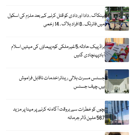
بینکاک ، دادا اور دادی کو قتل کرنے کے بعد ملزم کی اسکول
میں فائرنگ ، 8 افراد ہلاک ، 14 زخمی
براڈ پیک حادثہ،5غیرملکی کوہ پیماؤں کی میتیں اسلام
آبادپہنچادی گئیں
جسٹس مسرت ہلالی ریٹائر؛خدمات ناقابل فراموش
ہیں،چیف جسٹس
بچوں کو خطرات سے بروقت آگاہ نہ کرنے پر میٹا پر مزید
567 ملین ڈالر جرمانہ