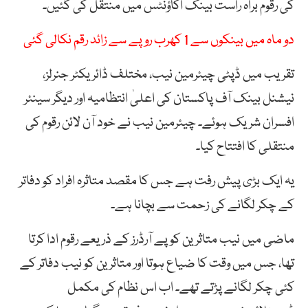
کی رقوم براہ راست بینک اکاؤنٹس میں منتقل کی گئیں۔
دو ماہ میں بینکوں سے 1 کھرب روپے سے زائد رقم نکالی گئی
تقریب میں ڈپٹی چیئرمین نیب، مختلف ڈائریکٹر جنرلز،
نیشنل بینک آف پاکستان کی اعلیٰ انتظامیہ اور دیگر سینئر
افسران شریک ہوئے۔ چیئرمین نیب نے خود آن لائن رقوم کی
منتقلی کا افتتاح کیا۔
یہ ایک بڑی پیش رفت ہے جس کا مقصد متاثرہ افراد کو دفاتر
کے چکر لگانے کی زحمت سے بچانا ہے۔
ماضی میں نیب متاثرین کو پے آرڈرز کے ذریعے رقوم ادا کرتا
تھا، جس میں وقت کا ضیاع ہوتا اور متاثرین کو نیب دفاتر کے
کئی چکر لگانے پڑتے تھے۔ اب اس نظام کی مکمل