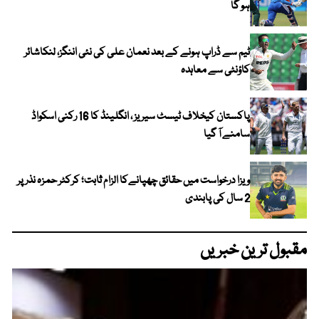
ہو گا
ٹیم سے ڈراپ ہونے کے بعد نعمان علی کی نئی اننگز، لنکاشائر
کاؤنٹی سے معاہدہ
پاکستان کیخلاف ٹیسٹ سیریز ، انگلینڈ کا 16 رکنی اسکواڈ
سامنے آ گیا
ویزا درخواست میں حقائق چھپانےکا الزام ثابت؛ کرکٹر حمزہ نذر پر
2 سال کی پابندی
مقبول ترین خبریں