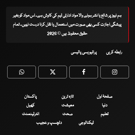
ہم نیوز پر شائع یا نشر ہونے والا مواد ادارتی ٹیم کی کاوش ہے۔ اس مواد کو بغیر
پیشگی اجازت کسی بھی صورت میں استعمال یا نقل کرنا درست نہیں۔ تمام
حقوق محفوظ ہیں © 2026
رابطہ کریں
پرائیویسی پالیسی
WhatsApp
Twitter
Facebook
Faceboo
صفحۂ اول
تازہ ترین
پاکستان
دنیا
معیشت
کھیل
تعلیم
صحت
انٹرٹینمنٹ
ٹیکنالوجی
دلچسپ و عجیب