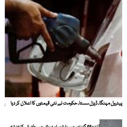
پیٹرول مہنگا، ڈیزل سستا، حکومت نے نئی قیمتوں کا اعلان کر دیا
پنج