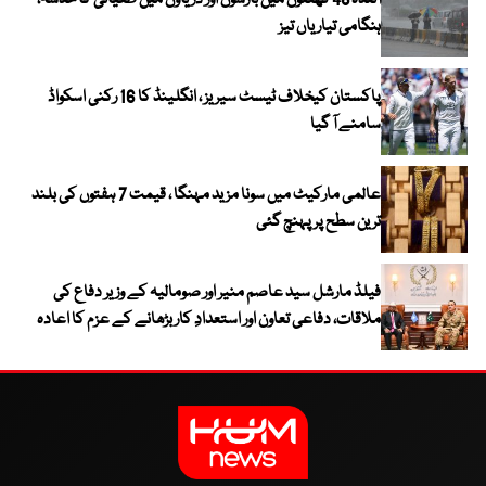
آئندہ 48 گھنٹوں میں بارشوں اور دریاؤں میں طغیانی کا خدشہ،
ہنگامی تیاریاں تیز
پاکستان کیخلاف ٹیسٹ سیریز ، انگلینڈ کا 16 رکنی اسکواڈ
سامنے آ گیا
عالمی مارکیٹ میں سونا مزید مہنگا ، قیمت 7 ہفتوں کی بلند
ترین سطح پر پہنچ گئی
فیلڈ مارشل سید عاصم منیر اور صومالیہ کے وزیر دفاع کی
ملاقات، دفاعی تعاون اور استعدادِ کار بڑھانے کے عزم کا اعادہ