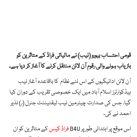
قومی احتساب بیورو (نیب) نے مالیاتی فراڈ کے متاثرین کو
بازیاب ہونے والی رقوم آن لائن منتقل کرنے کا آغاز کر دیا ہے۔
آن لائن ادائیگیوں کے اس نئے نظام کا باقاعدہ آغاز نیب
ہیڈکوارٹرز اسلام آباد میں ایک خصوصی تقریب کے دوران کیا
گیا، جس کی صدارت چیئرمین نیب لیفٹیننٹ جنرل (ر) نذیر
احمد نے کی۔
اس موقع پر ابتدائی طور پر B4U
فراڈ کیس
کے متاثرین کو ان