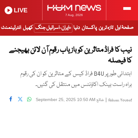
LIVE
7 Aug, 2026
صفحۂ اول
تازہ ترین
پاکستان
دنیا
ایران-اسرائیل جنگ
کھیل
انٹرٹینمنٹ
نیب کا فراڈ متاثرین کو بازیاب رقوم آن لائن بھیجنے
کا فیصلہ
ابتدائی طور پر B4U فراڈ کیس کے متاثرین کو ان کی رقوم
براہ راست بینک اکاؤنٹس میں منتقل کی گئیں۔
|
شائع
September 25, 2025 10:50 AM
Adnan Yousaf