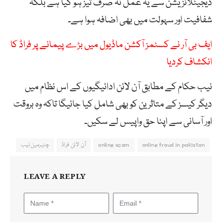
ڈیجیٹلائزیشن سے یہ عمل نہ صرف تیز ہو گیا ہے بلکہ
شفافیت اور سہولت میں بھی اضافہ ہوا ہے۔
ایف بی آر نے کسٹمز آکشن ماڈیول میں بڑے پیمانے پر فراڈ کا
انکشاف کردیا
نیب حکام کے مطابق آن لائن ادائیگیوں کے اس نظام میں
دیگر کیسز کے متاثرین کو بھی شامل کیا جائیگا تاکہ وہ بروقت
اور آسانی سے اپنا حق واپیس لے سکیں۔
online fraud in pakistan
online scam
آن لائن فراڈ
چئیرمین نیب
LEAVE A REPLY