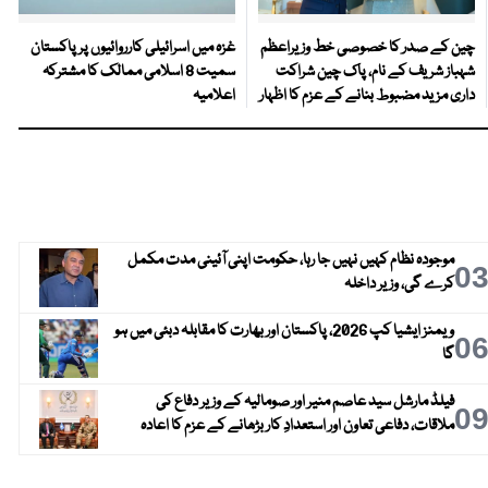
چین کے صدر کا خصوصی خط وزیراعظم
غزہ میں اسرائیلی کارروائیوں پر پاکستان
شہباز شریف کے نام، پاک چین شراکت
سمیت 8 اسلامی ممالک کا مشترکہ
داری مزید مضبوط بنانے کے عزم کا اظہار
اعلامیہ
موجودہ نظام کہیں نہیں جا رہا، حکومت اپنی آئینی مدت مکمل
0
کرے گی، وزیر داخلہ
ویمنز ایشیا کپ 2026، پاکستان اور بھارت کا مقابلہ دبئی میں ہو
0
گا
فیلڈ مارشل سید عاصم منیر اور صومالیہ کے وزیر دفاع کی
0
ملاقات، دفاعی تعاون اور استعدادِ کار بڑھانے کے عزم کا اعادہ