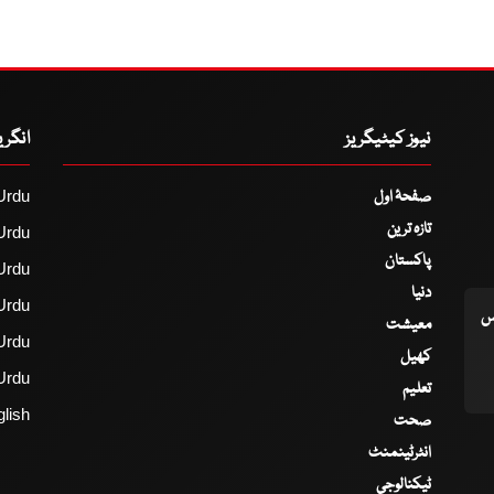
نیوز کیٹیگریز
انگر
صفحۂ اول
Urdu
تازہ ترین
Urdu
پاکستان
Urdu
دنیا
Urdu
اس
معیشت
Urdu
کھیل
Urdu
تعلیم
lish
صحت
انٹرٹینمنٹ
ٹیکنالوجی