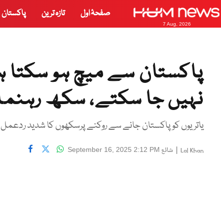
صفحۂ اول
تازہ ترین
پاکستان
7 Aug, 2026
پاکستان سے میچ ہو سکتا ہ
نہیں جا سکتے، سکھ رہنما
یاتریوں کو پاکستان جانے سے روکنے پرسکھوں کا شدید ردعمل 
|
شائع
September 16, 2025 2:12 PM
Lal Khan