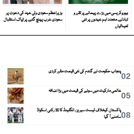
بیوروکریسی میں بڑے پیمانے پر تقرر و
وزیراعظم سعودی ولی عہد کی دعوت پر
تبادلے، متعدد اہم عہدوں پر نئی
سعودی عرب پہنچ گئے، پر تپاک استقبال
تعیناتیاں
پنجاب حکومت نے گندم کی نئی قیمت مقرر کردی
3
02
عالمی مارکیٹ میں سونے کی قیمت میں بڑا اضافہ
6
05
پاکستان کیخلاف ٹیسٹ سیریز ، انگلینڈ کا 16 رکنی اسکواڈ
9
08
سامنے آ گیا