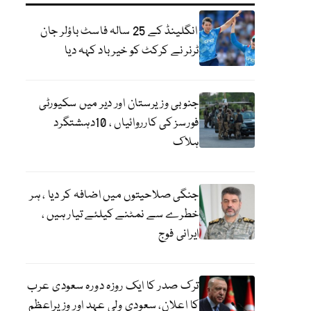
انگلینڈ کے 25 سالہ فاسٹ باؤلر جان
ٹرنر نے کرکٹ کو خیر باد کہہ دیا
جنوبی وزیرستان اور دیر میں سکیورٹی
فورسز کی کارروائیاں ، 10دہشتگرد
ہلاک
جنگی صلاحیتوں میں اضافہ کر دیا ، ہر
خطرے سے نمٹنے کیلئے تیار ہیں ،
ایرانی فوج
ترک صدر کا ایک روزہ دورہ سعودی عرب
کا اعلان، سعودی ولی عہد اور وزیراعظم