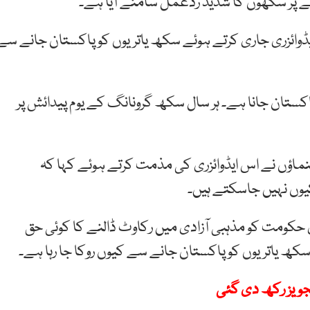
 پر سکھوں کا شدید ردعمل سامنے آیا ہے۔
ایڈوائزری جاری کرتے ہوئے سکھ یاتریوں کو پاکستان جانے سے
پاکستان جانا ہے۔ ہر سال سکھ گرونانگ کے یوم پیدائش پر
نماؤں نے اس ایڈوائزری کی مذمت کرتے ہوئے کہا کہ
یوں نہیں جاسکتے ہیں۔
 حکومت کو مذہبی آزادی میں رکاوٹ ڈالنے کا کوئی حق
ھ یاتریوں کو پاکستان جانے سے کیوں روکا جا رہا ہے۔
جویز رکھ دی گئی