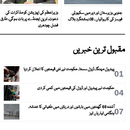
وزیراعظم کی اپوزیشن کو مذاکرات کی
جنوبی وزیرستان اور دیر میں سکیورٹی
دعوت، اوپن ایجنڈے پر بات ہوگی، طارق
فورسز کی کارروائیاں ، 10دہشتگرد ہلاک
فضل چودھری
مقبول ترین خبریں
پیٹرول مہنگا، ڈیزل سستا، حکومت نے نئی قیمتوں کا اعلان کر دیا
01
حکومت نے پیٹرول اور ڈیزل کی قیمتوں میں کمی کر دی
04
آئندہ 48 گھنٹوں میں بارشوں اور دریاؤں میں طغیانی کا خدشہ،
07
ہنگامی تیاریاں تیز