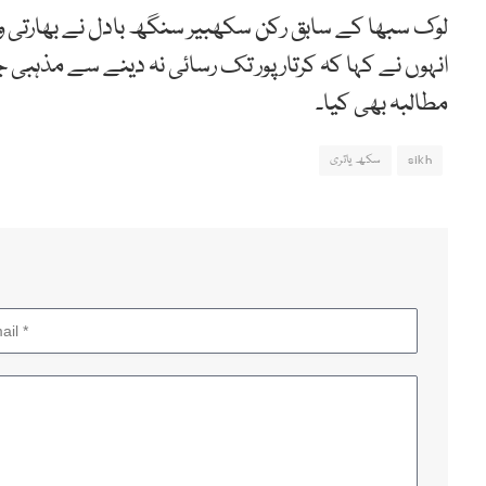
لوک سبھا کے سابق رکن سکھبیر سنگھ بادل نے بھارتی و
انہوں نے کہا کہ کرتارپور تک رسائی نہ دینے سے مذہبی جذ
مطالبہ بھی کیا۔
sikh
سکھ یاتری