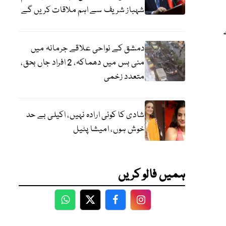
شہباز شریف سے اہم ملاقات کریں گے
دمشق کے نواحی علاقے جرمانہ میں
منی بس میں دھماکہ، 2 افراد جاں بحق،
متعدد زخمی
شادی کا کوئی ارادہ نہیں، اکیلی بے حد
خوش ہوں، امیشا پٹیل
ہمیں فالو کریں
WhatsApp
Twitter
Facebook
Facebook