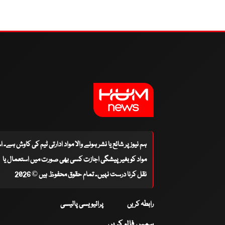
ہم نیوز پر شائع یا نشر ہونے والا مواد ادارتی ٹیم کی کاوش ہے۔ 
مواد کو بغیر پیشگی اجازت کسی بھی صورت میں استعمال یا
نقل کرنا درست نہیں۔ تمام حقوق محفوظ ہیں © 2026
رابطہ کریں
پرائیویسی پالیسی
ہمیں فالو کریں