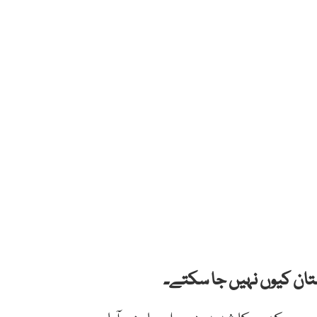
تان کیوں نہیں جا سکتے۔