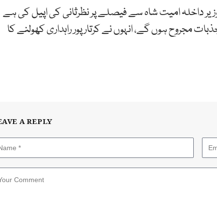
زیر داخلہ امیت شاہ سے فیصلے پر نظرثانی کی اپیل کی ہے
بات مجروح ہوں گے، انہوں نے کرتار پور راہداری کھولنے کا
EAVE A REPLY