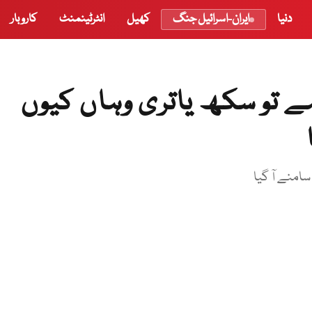
دنیا
ایران-اسرائیل جنگ
کھیل
انٹرٹینمنٹ
کاروبار
ے تو سکھ یاتری وہاں کیوں
سامنے آ گیا