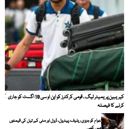
کیریبین پریمیئر لیگ ، قومی کرکٹرز کو این او سی 19 اگست کو جاری
آز
کرنے کا فیصلہ
چھی
عوام کو جزوی ریلیف، پیٹرول، ڈیزل اور مٹی کے تیل کی قیمتوں
میں کمی