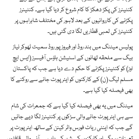
کنٹینرز کی پکڑ دھکڑ کا کام شروع کر دیا گیا ہے۔ کنٹینرز
پکڑنے کی کارروائیوں کے بعد لاہور کی مختلف شاہراہوں پر
کنٹینرز کی لمبی قطاریں لگا دی گئی ہیں۔
پولیس میٹنگ میں بند روڈ اور فیروز پور روڈ سمیت ٹھوکر نیاز
بیگ سے ملحقہ تھانوں کے اسٹیشن ہاؤس آفیسرز (ایس ایچ
اوز) کو کنٹینرز پکڑنے کا حکم دے دیا ہے جب کہ پاکستان
مسلم لیگ (ن) کے کارکنوں کو ایئرپورٹ جانے سے روکنے کا
بھی فیصلہ کیا گیا ہے۔
میٹنگ میں یہ بھی فیصلہ کیا گیا ہے کہ جمعرات کی شام
سے ہی ایئرپورٹ جانے والی سڑکوں پر کنٹینرز لگا دیے جائیں
گے جب کہ اینٹی ریاٹ فورس واٹر کینن کے ساتھ ایئرپورٹ پر
تعینات ہوگی اور کارکنوں کے شہر کے باہر سے آنے والے قافلوں