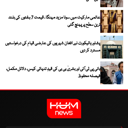
عالمی مارکیٹ میں سونا مزید مہنگا ، قیمت 7 ہفتوں کی بلند
ترین سطح پر پہنچ گئی
پشاور ہائیکورٹ نے افغان شہریوں کی عارضی قیام کی درخواستیں
مسترد کر دیں
بانی پی ٹی آئی اور بشریٰ بی بی کی قیدِ تنہائی کیس، دلائل مکمل،
فیصلہ محفوظ