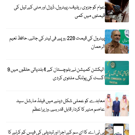
عوام کو جزوی ریلیف، پیٹرول، ڈیزل اور مٹی کے تیل کی
قیمتوں میں کمی
پیٹرول کی قیمت 228 روپے فی لیٹر کی جائے، حافظ نعیم
الرحمان
الیکشن کمیشن نے بلوچستان کے 4 بلدیاتی حلقوں میں 9
اگست کی پولنگ ملتوی کردی
معاہدے کو عملی شکل دینے میں فیلڈ مارشل سید
عاصم منیر کا کردار قابل قدر ہے، وزیراعظم
پی ٹی اے کا ای سم کے اجرا اور تبدیلی کی فیس کم کرنے کا