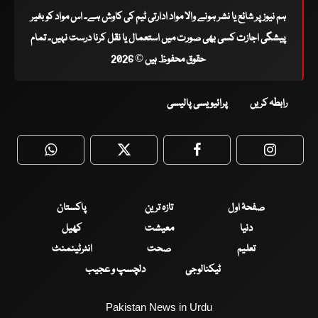
ہم نیوز پر شائع یا نشر ہونے والا مواد ادارتی ٹیم کی کاوش ہے۔ اس مواد کو بغیر
پیشگی اجازت کسی بھی صورت میں استعمال یا نقل کرنا درست نہیں۔ تمام
حقوق محفوظ ہیں © 2026
رابطہ کریں
پرائیویسی پالیسی
WhatsApp
Twitter
Facebook
Faceboo
صفحۂ اول
تازہ ترین
پاکستان
دنیا
معیشت
کھیل
تعلیم
صحت
انٹرٹینمنٹ
ٹیکنالوجی
دلچسپ و عجیب
Pakistan News in Urdu