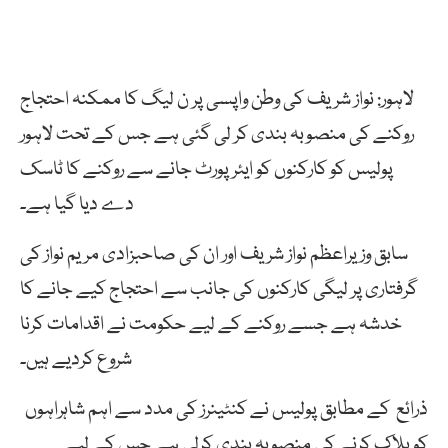
لاہور: نواز شریف کی وطن واپسی پر ن لیگ کا ممکنہ احتجاج
روکنے کی منصوبہ بندی کر لی گئی ہے جس کے تحت لاہور
پولیس کو کارکنوں کو ایئرپورٹ جانے سے روکنے کا ٹاسک
دے دیا گیا ہے۔
سابق وزیراعظم نواز شریف اور ان کی صاحبزادی مریم نواز کی
گرفتاری پر لیگی کارکنوں کی جانب سے احتجاج کیے جانے کا
خدشہ ہے جسے روکنے کے لیے حکومت نے اقدامات کرنا
شروع کردیے ہیں۔
ذرائع کے مطابق پولیس نے کنٹینرز کی مدد سے اہم شاہراہوں
کو بلاک کرنے کی منصوبہ بندی کرلی ہے جس کے لیے