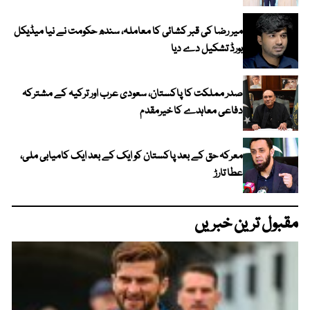
میر رضا کی قبر کشائی کا معاملہ، سندھ حکومت نے نیا میڈیکل
بورڈ تشکیل دے دیا
صدر مملکت کا پاکستان، سعودی عرب اور ترکیہ کے مشترکہ
دفاعی معاہدے کا خیرمقدم
معرکہ حق کے بعد پاکستان کو ایک کے بعد ایک کامیابی ملی،
عطا تارڑ
مقبول ترین خبریں