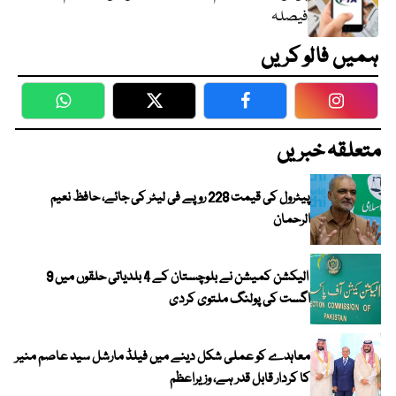
فیصلہ
ہمیں فالو کریں
WhatsApp
Twitter
Facebook
Faceboo
متعلقہ خبریں
پیٹرول کی قیمت 228 روپے فی لیٹر کی جائے، حافظ نعیم
الرحمان
الیکشن کمیشن نے بلوچستان کے 4 بلدیاتی حلقوں میں 9
اگست کی پولنگ ملتوی کردی
معاہدے کو عملی شکل دینے میں فیلڈ مارشل سید عاصم منیر
کا کردار قابل قدر ہے، وزیراعظم