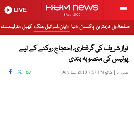
LIVE
8 Aug, 2026
صفحۂ اول
تازہ ترین
پاکستان
دنیا
ایران-اسرائیل جنگ
کھیل
انٹرٹینمنٹ
نواز شریف کی گرفتاری، احتجاج روکنے کے لیے
پولیس کی منصوبہ بندی
|
شائع
July 11, 2018 7:57 PM
عمیر رانا