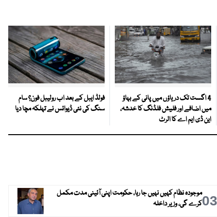
4 اگست تک دریاؤں میں پانی کے بہاؤ
فولڈ ایبل کے بعد اب رولیبل فون؟ سام
میں اضافے اور فلیش فلڈنگ کا خدشہ،
سنگ کی نئی ڈیوائس نے تہلکہ مچا دیا
این ڈی ایم اے کا الرٹ
موجودہ نظام کہیں نہیں جا رہا، حکومت اپنی آئینی مدت مکمل
0
کرے گی، وزیر داخلہ