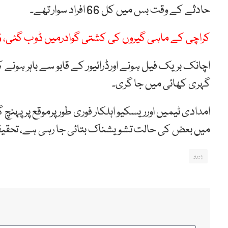
حادثے کے وقت بس میں کل 66 افراد سوار تھے۔
کراچی کے ماہی گیروں کی کشتی گوادرمیں ڈوب گئی، 5 لاپتہ
گہری کھائی میں جا گری۔
امدادی ٹیمیں اورریسکیو اہلکار فوری طورپرموقع پر پہنچ
میں بعض کی حالت تشویشناک بتائی جا رہی ہے، تحقیقات
پیرو