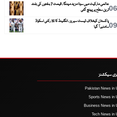
عالمی مارکیٹ میں سونا مزید مہنگا ، قیمت 7 ہفتوں کی بلند
0
ترین سطح پر پہنچ گئی
پاکستان کیخلاف ٹیسٹ سیریز ، انگلینڈ کا 16 رکنی اسکواڈ
0
سامنے آ گیا
یزی سیکشنز
Pakistan News in 
Sports News in 
Business News in 
Tech News in 