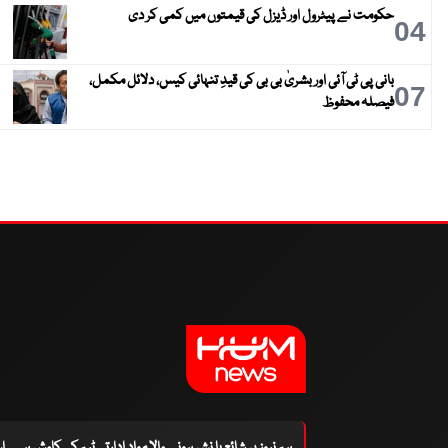
حکومت نے پیٹرول اور ڈیزل کی قیمتوں میں کمی کر دی
04
بانی پی ٹی آئی اور بشریٰ بی بی کی قیدِ تنہائی کیس، دلائل مکمل،
07
فیصلہ محفوظ
ہم نیوز پر شائع یا نشر ہونے والا مواد ادارتی ٹیم کی کاوش ہے۔ 