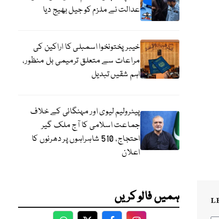
عدالت نے ملزم کو جیل بھیج دیا
خیبرپختونخوا اسمبلی کا اراکین کی
مراعات سے متعلق ترمیمی بل منظور،
اہم شقیں تبدیل
پیٹرولیم لیوی اور مہنگائی کے خلاف
جماعت اسلامی کا آج ملک گیر
احتجاج، 510 شاہراہوں پر دھرنوں کا
اعلان
ہمیں فالو کریں
L