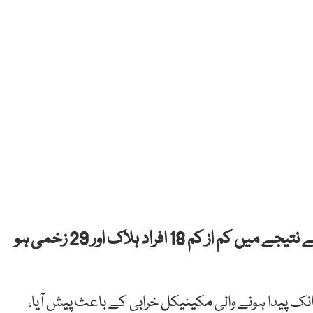
پیرو میں ایک مسافر بس گہری کھائی میں گرنے کے نتیجے میں کم از کم 18 افراد ہلاک اور 29 زخمی ہو
نک پیدا ہونے والی مکینیکل خرابی کے باعث پیش آیا،