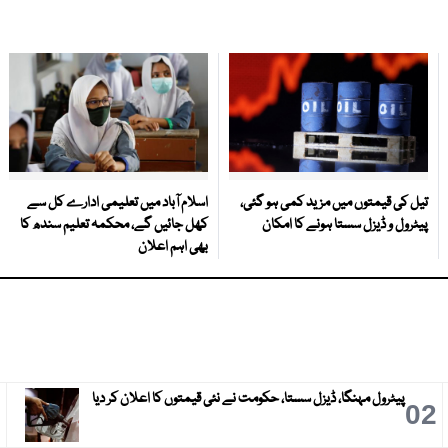
تیل کی قیمتوں میں مزید کمی ہو گئی،
اسلام آباد میں تعلیمی ادارے کل سے
پیٹرول و ڈیزل سستا ہونے کا امکان
کھل جائیں گے، محکمہ تعلیم سندھ کا
بھی اہم اعلان
پیٹرول مہنگا، ڈیزل سستا، حکومت نے نئی قیمتوں کا اعلان کر دیا
3
02