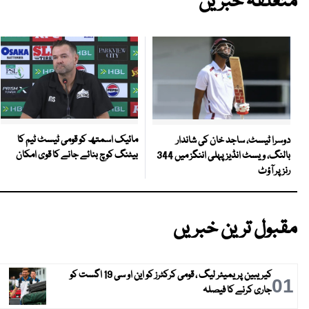
متعلقہ خبریں
مائیک اسمتھ کو قومی ٹیسٹ ٹیم کا
دوسرا ٹیسٹ، ساجد خان کی شاندار
بیٹنگ کوچ بنائے جانے کا قوی امکان
بالنگ، ویسٹ انڈیز پہلی اننگز میں 344
رنز پر آؤٹ
مقبول ترین خبریں
کیریبین پریمیئر لیگ ، قومی کرکٹرز کو این او سی 19 اگست کو
01
جاری کرنے کا فیصلہ