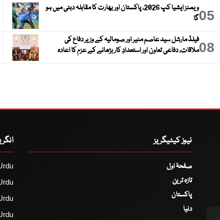
ویمنز ایشیا کپ 2026، پاکستان اور بھارت کا مقابلہ دبئی میں ہو
6
05
گا
فیلڈ مارشل سید عاصم منیر اور صومالیہ کے وزیر دفاع کی
9
08
ملاقات، دفاعی تعاون اور استعدادِ کار بڑھانے کے عزم کا اعادہ
نیوز کیٹیگریز
انگر
صفحۂ اول
Urdu
تازہ ترین
Urdu
پاکستان
Urdu
دنیا
Urdu
اس