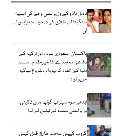
تامل ناڈو کے وزیراعلیٰ وجے کی اہلیہ
سنگیتا نے طلاق کی درخواست واپس لے
لی
پاکستان، سعودی عرب اور ترکیہ کے
دفاعی معاہدے کا خیرمقدم، مسلم
دنیا کے اتحاد کا نیا باب شروع ہوگیا،
مریم نواز
ایدھی ہوم سہراب گوٹھ میں ڈکیتی،
وزیراعلیٰ سندھ نے نوٹس لے لیا
گروپ کیپٹن عاصم طارق قتل کیس،