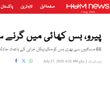
صفحۂ اول
تازہ ترین
پاکستان
7 Aug, 2026
پیرو، بس کھائی میں گرنے سے 18 افراد ہلاک، 29
66 مسافروں سے بھری بس کو مکینیکل خرابی کے باعث حادثہ پیش آیا، تحقیقات جاری
|
شائع
July 27, 2025 4:31 AM
ویب ڈیسک