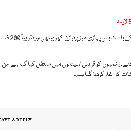
اچانک بریک فیل ہونے اورڈرائیور کے قابو سے باہر ہونے کے باعث بس پہاڑی موڑ پرتوازن کھو بیٹھی اور تقریباً 200 فٹ
 گئے، زخمیوں کو قریبی اسپتالوں میں منتقل کیا گیا ہے جن
 کا آغاز کردیا گیا ہے۔
EAVE A REPLY