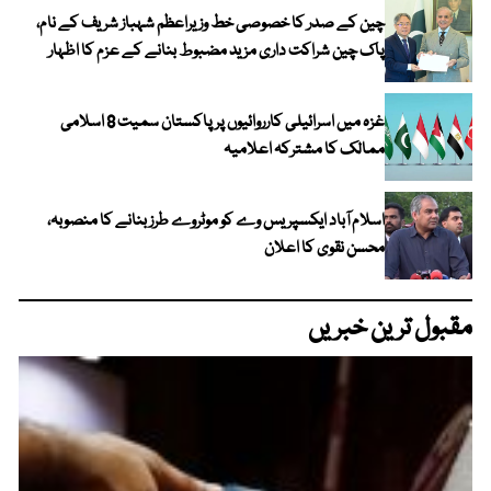
چین کے صدر کا خصوصی خط وزیراعظم شہباز شریف کے نام،
پاک چین شراکت داری مزید مضبوط بنانے کے عزم کا اظہار
غزہ میں اسرائیلی کارروائیوں پر پاکستان سمیت 8 اسلامی
ممالک کا مشترکہ اعلامیہ
اسلام آباد ایکسپریس وے کو موٹروے طرز بنانے کا منصوبہ،
محسن نقوی کا اعلان
مقبول ترین خبریں