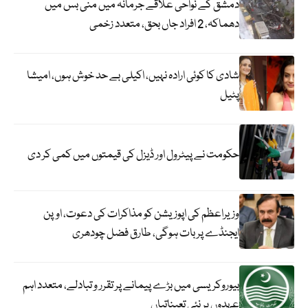
دمشق کے نواحی علاقے جرمانہ میں منی بس میں
دھماکہ، 2 افراد جاں بحق، متعدد زخمی
شادی کا کوئی ارادہ نہیں، اکیلی بے حد خوش ہوں، امیشا
پٹیل
حکومت نے پیٹرول اور ڈیزل کی قیمتوں میں کمی کر دی
وزیراعظم کی اپوزیشن کو مذاکرات کی دعوت، اوپن
ایجنڈے پر بات ہوگی، طارق فضل چودھری
بیوروکریسی میں بڑے پیمانے پر تقرر و تبادلے، متعدد اہم
عہدوں پر نئی تعیناتیاں