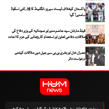
پاکستان کیخلاف ٹیسٹ سیریز ، انگلینڈ کا 16 رکنی اسکواڈ
سامنے آ گیا
فیلڈ مارشل سید عاصم منیر اور صومالیہ کے وزیر دفاع کی
ملاقات، دفاعی تعاون اور استعدادِ کار بڑھانے کے عزم کا اعادہ
عمران خان اور بشریٰ بی بی سے جیل میں ملاقات کیلئے
درخواست دائر
ہم نیوز پر شائع یا نشر ہونے والا مواد ادارتی ٹیم کی کاوش ہے۔ اس مواد کو بغیر