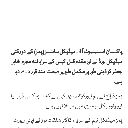
پاکستان انسٹیٹیوٹ آف میڈیکل سائنسز (پمز) کے دو رکنی
میڈیکل بورڈ نے نور مقدم قتل کیس کے سزایافتہ مجرم ظاہر
جعفر کو ذہنی طور پر مکمل طور پر صحت مند قرار دے دیا
ہے۔
پمز ذرائع نے ہم نیوزکو تصدیق کی ہے کہ ملزم کسی ذہنی یا
نیورولوجیکل بیماری میں مبتلا نہیں ہے۔
پمز میڈیکل ٹیم کے سربراہ ڈاکٹر شفقت نواز نے اپنی رپورٹ