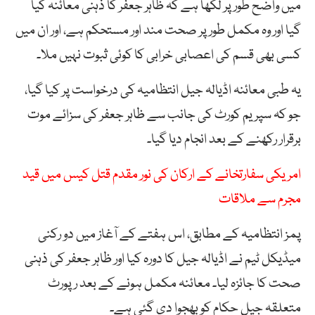
میں واضح طور پر لکھا ہے کہ ظاہر جعفر کا ذہنی معائنہ کیا
گیا اور وہ مکمل طور پر صحت مند اور مستحکم ہے، اور ان میں
کسی بھی قسم کی اعصابی خرابی کا کوئی ثبوت نہیں ملا۔
یہ طبی معائنہ اڈیالہ جیل انتظامیہ کی درخواست پر کیا گیا،
جو کہ سپریم کورٹ کی جانب سے ظاہر جعفر کی سزائے موت
برقرار رکھنے کے بعد انجام دیا گیا۔
امریکی سفارتخانے کے ارکان کی نور مقدم قتل کیس میں قید
مجرم سے ملاقات
پمز انتظامیہ کے مطابق، اس ہفتے کے آغاز میں دو رکنی
میڈیکل ٹیم نے اڈیالہ جیل کا دورہ کیا اور ظاہر جعفر کی ذہنی
صحت کا جائزہ لیا۔ معائنہ مکمل ہونے کے بعد رپورٹ
متعلقہ جیل حکام کو بھجوا دی گئی ہے۔