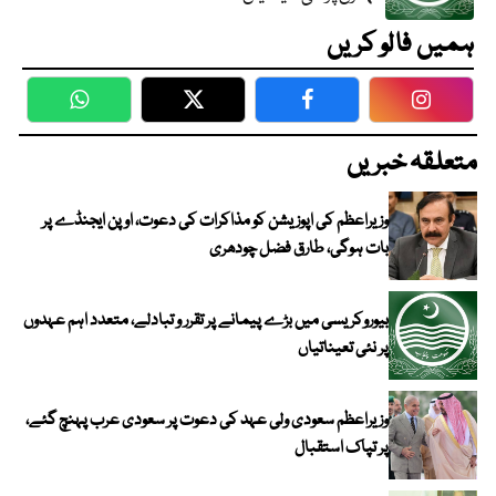
ہمیں فالو کریں
WhatsApp
Twitter
Facebook
Faceboo
متعلقہ خبریں
وزیراعظم کی اپوزیشن کو مذاکرات کی دعوت، اوپن ایجنڈے پر
بات ہوگی، طارق فضل چودھری
بیوروکریسی میں بڑے پیمانے پر تقرر و تبادلے، متعدد اہم عہدوں
پر نئی تعیناتیاں
وزیراعظم سعودی ولی عہد کی دعوت پر سعودی عرب پہنچ گئے،
پر تپاک استقبال