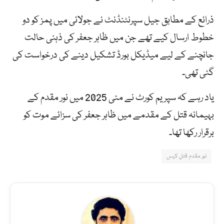
ذرائع کے مطابق جیل سپرنٹنڈنٹ نے جولائی میں پمز کو دو
خطوط ارسال کیے تھے جن میں ظاہر جعفر کی ذہنی حالت
جانچنے کے لیے میڈیکل بورڈ تشکیل دینے کی درخواست کی
گئی تھی۔
یاد رہے کہ سپریم کورٹ نے مئی 2025 میں نور مقدم کے
بہیمانہ قتل کے مقدمے میں ظاہر جعفر کی سزائے موت کو
برقرار رکھا تھا۔
نور مقدم قتل کیس