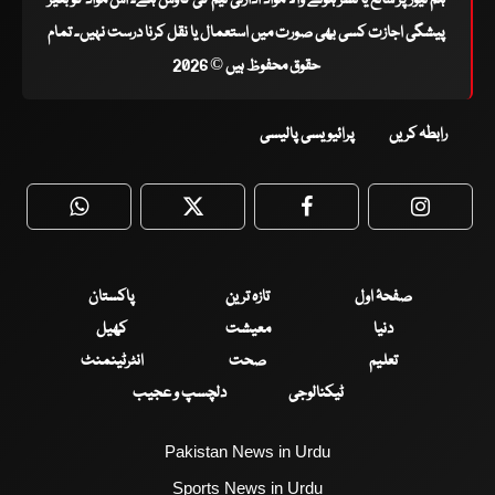
پیشگی اجازت کسی بھی صورت میں استعمال یا نقل کرنا درست نہیں۔ تمام
حقوق محفوظ ہیں © 2026
رابطہ کریں
پرائیویسی پالیسی
WhatsApp
Twitter
Facebook
Faceboo
صفحۂ اول
تازہ ترین
پاکستان
دنیا
معیشت
کھیل
تعلیم
صحت
انٹرٹینمنٹ
ٹیکنالوجی
دلچسپ و عجیب
Pakistan News in Urdu
Sports News in Urdu