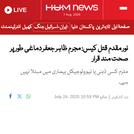
LIVE
7 Aug, 2026
صفحۂ اول
تازہ ترین
پاکستان
دنیا
ایران-اسرائیل جنگ
کھیل
انٹرٹینمنٹ
نور مقدم قتل کیس: مجرم ظاہر جعفر دماغی طور پر
صحت مند قرار
ملزم کسی ذہنی یا نیورولوجیکل بیماری میں مبتلا نہیں
ہے۔
|
شائع
July 24, 2025 10:59 PM
زاہد گشکوری