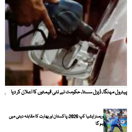
پیٹرول مہنگا، ڈیزل سستا، حکومت نے نئی قیمتوں کا اعلان کر دیا
پنج
ویمنز ایشیا کپ 2026، پاکستان اور بھارت کا مقابلہ دبئی میں
ہو گا