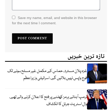
Save my name, email, and website in this browser
for the next time I comment.
تازہ ترین خبریں
غزہ پلان مسترد، حماس کے مکمل غیر مسلح ہونے تک
فوج واپس نہیں بلائیں گے، اسرائیلی وزیراعظم
ٹرمپ آبنائے ہرمز کھلنے پر فتح کا اعلان کرنے والے تھے،
وال اسٹریٹ جرنل کا انکشاف