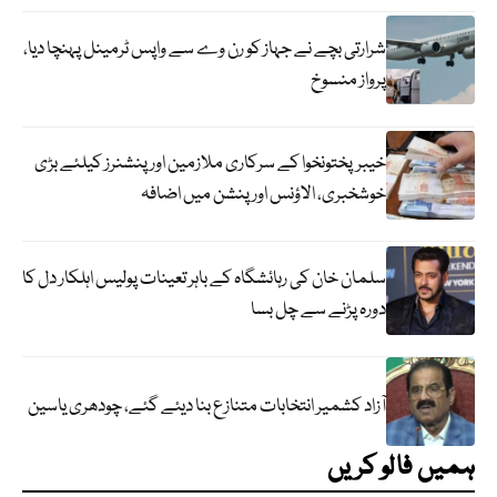
شرارتی بچے نے جہاز کو رن وے سے واپس ٹرمینل پہنچا دیا،
پرواز منسوخ
خیبرپختونخوا کے سرکاری ملازمین اور پنشنرز کیلئے بڑی
خوشخبری، الاؤنس اور پنشن میں اضافہ
سلمان خان کی رہائشگاہ کے باہر تعینات پولیس اہلکار دل کا
دورہ پڑنے سے چل بسا
آزاد کشمیر انتخابات متنازع بنا دیئے گئے، چودھری یاسین
ہمیں فالو کریں