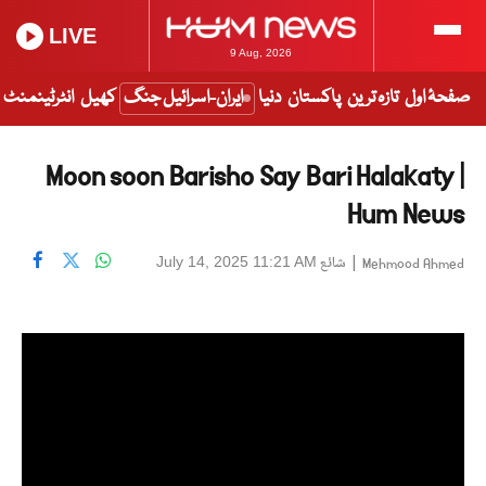
LIVE
9 Aug, 2026
صفحۂ اول
تازہ ترین
پاکستان
دنیا
ایران-اسرائیل جنگ
کھیل
انٹرٹینمنٹ
Moon soon Barisho Say Bari Halakaty |
Hum News
|
شائع
July 14, 2025 11:21 AM
Mehmood Ahmed