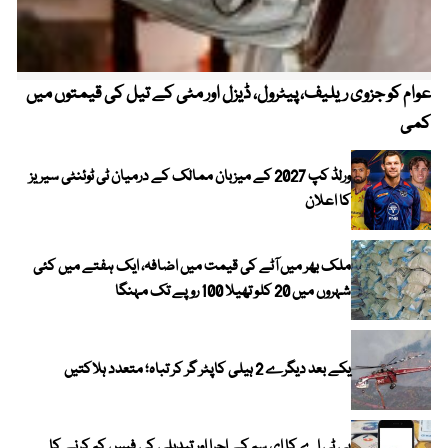
عوام کو جزوی ریلیف، پیٹرول، ڈیزل اور مٹی کے تیل کی قیمتوں میں
4 روز میں سونے کی قیمت میں بڑا اضافہ
کمی
ورلڈ کپ 2027 کے میزبان ممالک کے درمیان ٹی ٹوئنٹی سیریز
کا اعلان
ملک بھر میں آٹے کی قیمت میں اضافہ، ایک ہفتے میں کئی
شہروں میں 20 کلو تھیلا 100 روپے تک مہنگا
یکے بعد دیگرے 2 ہیلی کاپٹر گر کر تباہ؛ متعدد ہلاکتیں
پی ٹی اے کا ای سم کے اجرا اور تبدیلی کی فیس کم کرنے کا