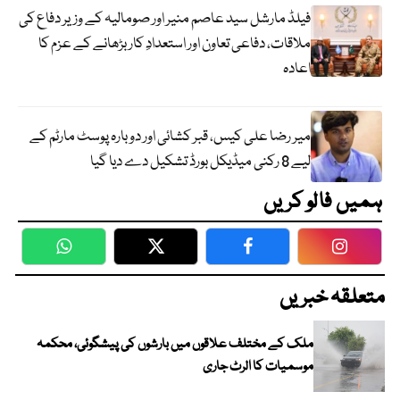
فیلڈ مارشل سید عاصم منیر اور صومالیہ کے وزیر دفاع کی
ملاقات، دفاعی تعاون اور استعدادِ کار بڑھانے کے عزم کا
اعادہ
میر رضا علی کیس، قبر کشائی اور دوبارہ پوسٹ مارٹم کے
لیے 8 رکنی میڈیکل بورڈ تشکیل دے دیا گیا
ہمیں فالو کریں
WhatsApp
Twitter
Facebook
Faceboo
متعلقہ خبریں
ملک کے مختلف علاقوں میں بارشوں کی پیشگوئی، محکمہ
موسمیات کا الرٹ جاری