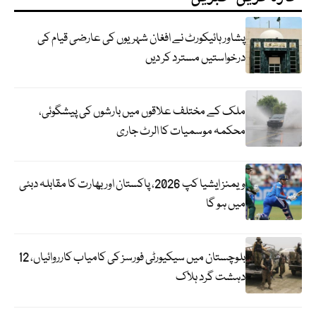
پشاور ہائیکورٹ نے افغان شہریوں کی عارضی قیام کی
درخواستیں مسترد کر دیں
ملک کے مختلف علاقوں میں بارشوں کی پیشگوئی،
محکمہ موسمیات کا الرٹ جاری
ویمنز ایشیا کپ 2026، پاکستان اور بھارت کا مقابلہ دبئی
میں ہو گا
بلوچستان میں سیکیورٹی فورسز کی کامیاب کارروائیاں، 12
دہشت گرد ہلاک