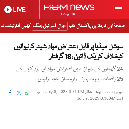
LIVE
6 Aug, 2026
صفحۂ اول
تازہ ترین
پاکستان
دنیا
ایران-اسرائیل جنگ
کھیل
انٹرٹینمنٹ
سوشل میڈیا پر قابل اعتراض مواد شیئر کرنیوالوں
کیخلاف کریک ڈائون ، 18 گرفتار
24 گھنٹوں کے دوران قابل اعتراض مواد اپ لوڈ کرنے کے
25 واقعات رپورٹ ہوئے ، ترجمان پنجا پولیس
|
شائع
|
اپ
July 6, 2025 3:31 PM
Mehmood Ahmed
ڈیٹ
|
July 7, 2025 8:30 AM