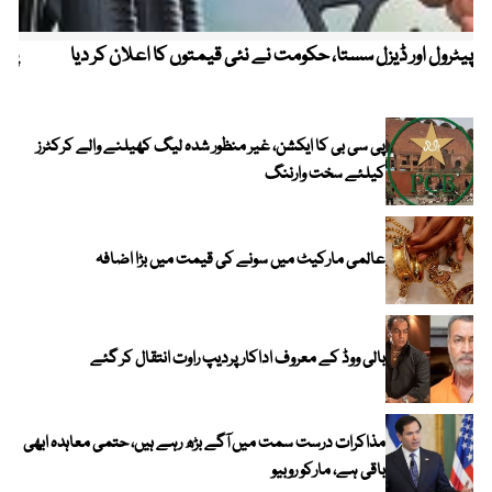
پیٹرول اور ڈیزل سستا، حکومت نے نئی قیمتوں کا اعلان کر دیا
پیٹ
پی سی بی کا ایکشن، غیر منظور شدہ لیگ کھیلنے والے کرکٹرز
کیلئے سخت وارننگ
عالمی مارکیٹ میں سونے کی قیمت میں بڑا اضافہ
بالی ووڈ کے معروف اداکار پردیپ راوت انتقال کر گئے
مذاکرات درست سمت میں آگے بڑھ رہے ہیں، حتمی معاہدہ ابھی
باقی ہے، مارکو روبیو