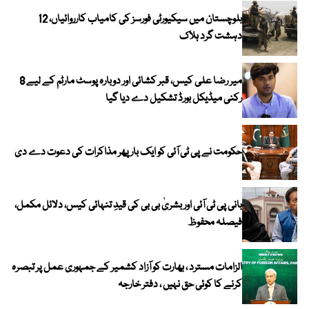
بلوچستان میں سیکیورٹی فورسز کی کامیاب کارروائیاں، 12
دہشت گرد ہلاک
میر رضا علی کیس، قبر کشائی اور دوبارہ پوسٹ مارٹم کے لیے 8
رکنی میڈیکل بورڈ تشکیل دے دیا گیا
حکومت نے پی ٹی آئی کو ایک بارپھر مذاکرات کی دعوت دے دی
بانی پی ٹی آئی اور بشریٰ بی بی کی قیدِ تنہائی کیس، دلائل مکمل،
فیصلہ محفوظ
الزامات مسترد ، بھارت کو آزاد کشمیر کے جمہوری عمل پر تبصرہ
کرنے کا کوئی حق نہیں ، دفتر خارجہ