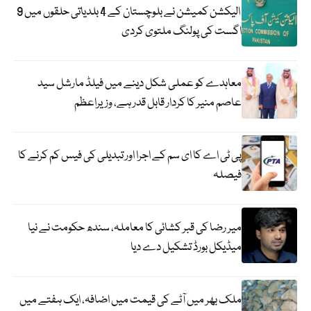
الیکشن کمیشن نے بلوچستان کے 4 بلدیاتی حلقوں میں 9
اگست کی پولنگ ملتوی کردی
معاہدے کو عملی شکل دینے میں فیلڈ مارشل سید
عاصم منیر کا کردار قابل قدر ہے، وزیراعظم
پی ٹی اے کا ای سم کے اجرا اور تبدیلی کی فیس کم کرنے کا
فیصلہ
میر رضا کی قبر کشائی کا معاملہ، سندھ حکومت نے نیا
میڈیکل بورڈ تشکیل دے دیا
ملک بھر میں آٹے کی قیمت میں اضافہ، ایک ہفتے میں