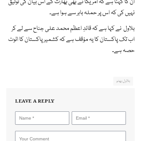
ان کا کہنا ہے کہ امریکا نے بھی بھارت کے اس بیان کی توثیق
نہیں کی کہ اس پر حملہ باہر سے ہوا ہے۔
بلاول نے کہا ہے کہ قائدِ اعظم محمد علی جناح سے لے کر
اب تک پاکستان کا یہ مؤقف ہے کہ کشمیر پاکستان کا اٹوٹ
حصہ ہے۔
بلاول بھٹو
LEAVE A REPLY