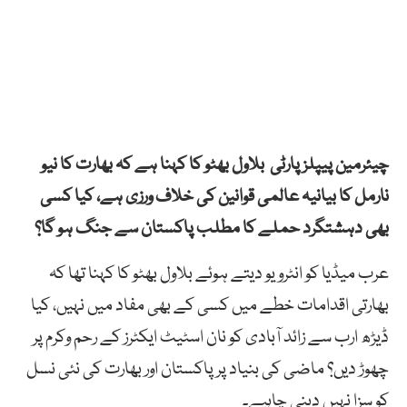
چیئرمین پیپلز پارٹی بلاول
بھٹو کا کہنا ہے کہ
بھارت کا
نیو
نارمل
کا
بیانیہ
عالمی
قوانین
کی
خلاف
ورزی
ہے،
کیا
کسی
بھی
دہشتگرد
حملے
کا
مطلب
پاکستان
سے
جنگ
ہو
گا؟
عرب میڈیا کو انٹرویو دیتے ہوئے بلاول بھٹو کا کہنا تھا کہ
بھارتی
اقدامات
خطے
میں
کسی
کے
بھی
مفاد
میں
نہیں،
کیا
ڈیڑھ
ارب
سے
زائد
آبادی
کو
نان
اسٹیٹ
ایکٹرز
کے
رحم
وکرم
پر
چھوڑ
دیں؟
ماضی
کی
بنیاد
پر
پاکستان
اور بھارت
کی
نئی
نسل
کو
سزا
نہیں
دینی
چاہیے۔