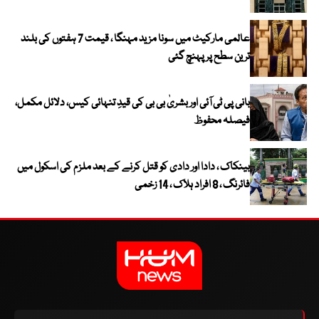
عالمی مارکیٹ میں سونا مزید مہنگا ، قیمت 7 ہفتوں کی بلند
ترین سطح پر پہنچ گئی
بانی پی ٹی آئی اور بشریٰ بی بی کی قیدِ تنہائی کیس، دلائل مکمل،
فیصلہ محفوظ
بینکاک ، دادا اور دادی کو قتل کرنے کے بعد ملزم کی اسکول میں
فائرنگ ، 8 افراد ہلاک ، 14 زخمی