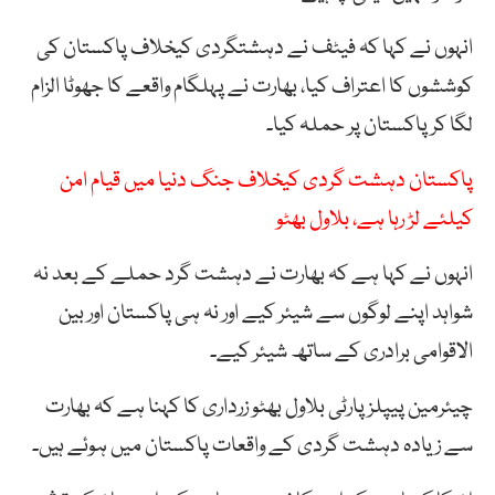
انہوں نے کہا کہ فیٹف
نے
دہشتگردی
کیخلاف
پاکستان
کی
کوششوں
کا
اعتراف
کیا،
بھارت نے
پہلگام
واقعے
کا
جھوٹا
الزام
لگا
کر
پاکستان
پر
حملہ
کیا۔
پاکستان دہشت گردی کیخلاف جنگ دنیا میں قیام امن
کیلئے لڑ رہا ہے، بلاول بھٹو
انہوں نے کہا ہے کہ بھارت نے دہشت گرد حملے کے بعد نہ
شواہد اپنے لوگوں سے شیئر کیے اور نہ ہی پاکستان اور بین
الاقوامی برادری کے ساتھ شیئر کیے۔
چیئرمین پیپلز پارٹی بلاول بھٹو زرداری کا کہنا ہے کہ بھارت
سے زیادہ دہشت گردی کے واقعات پاکستان میں ہوئے ہیں۔