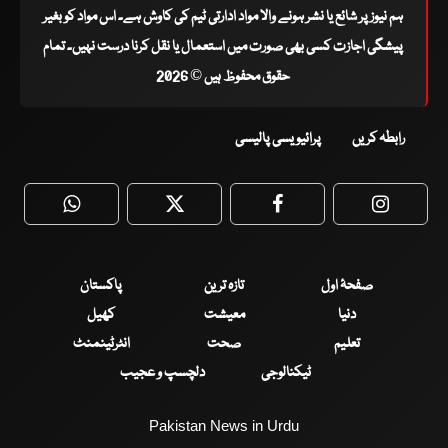
ہم نیوز پر شائع یا نشر ہونے والا مواد ادارتی ٹیم کی کاوش ہے۔ اس مواد کو بغیر
پیشگی اجازت کسی بھی صورت میں استعمال یا نقل کرنا درست نہیں۔ تمام
حقوق محفوظ ہیں © 2026
رابطہ کریں
پرائیویسی پالیسی
WhatsApp
Twitter
Facebook
Faceboo
صفحۂ اول
تازہ ترین
پاکستان
دنیا
معیشت
کھیل
تعلیم
صحت
انٹرٹینمنٹ
ٹیکنالوجی
دلچسپ و عجیب
Pakistan News in Urdu