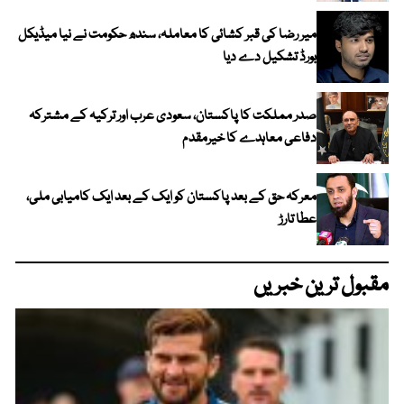
میر رضا کی قبر کشائی کا معاملہ، سندھ حکومت نے نیا میڈیکل
بورڈ تشکیل دے دیا
صدر مملکت کا پاکستان، سعودی عرب اور ترکیہ کے مشترکہ
دفاعی معاہدے کا خیرمقدم
معرکہ حق کے بعد پاکستان کو ایک کے بعد ایک کامیابی ملی،
عطا تارڑ
مقبول ترین خبریں