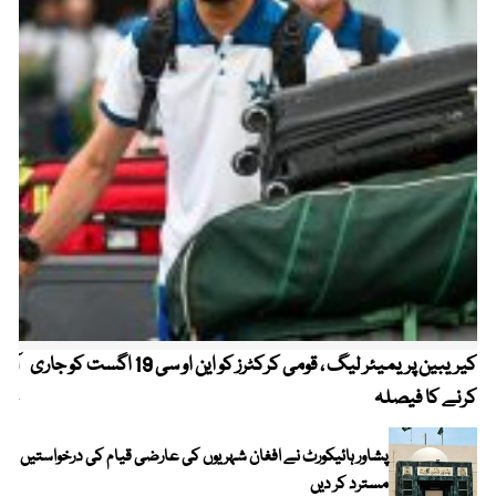
کیریبین پریمیئر لیگ ، قومی کرکٹرز کو این او سی 19 اگست کو جاری
آز
کرنے کا فیصلہ
چھی
پشاور ہائیکورٹ نے افغان شہریوں کی عارضی قیام کی درخواستیں
مسترد کر دیں