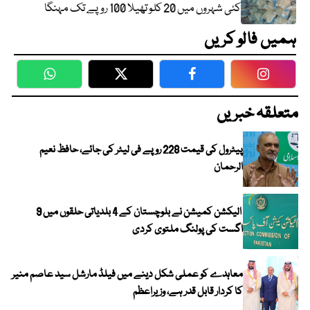
کئی شہروں میں 20 کلو تھیلا 100 روپے تک مہنگا
ہمیں فالو کریں
WhatsApp
Twitter
Facebook
Faceboo
متعلقہ خبریں
پیٹرول کی قیمت 228 روپے فی لیٹر کی جائے، حافظ نعیم
الرحمان
الیکشن کمیشن نے بلوچستان کے 4 بلدیاتی حلقوں میں 9
اگست کی پولنگ ملتوی کردی
معاہدے کو عملی شکل دینے میں فیلڈ مارشل سید عاصم منیر
کا کردار قابل قدر ہے، وزیراعظم