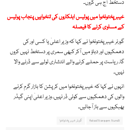
دستخط آج ہی کروں۔
خیبرپختونخوا میں پولیس اہلکاروں کی تنخواہیں پنجاب پولیس
کے مساوی کرنے کا فیصلہ
گورنر خیبرپختونخوا نے کہا کہ وزیر اعلیٰ یا کسی اور کی
دھمکیوں اور دباؤ میں آکر کبھی سمری پر دستخط نہیں کروں
گا، ریاست پر حملے کرنے والے انتشاری ٹولے سے ڈرنے والا
نہیں۔
انہوں نے کہا کہ خیبرپختونخوا میں کرپشن کا بازار گرم کرنے
والوں کی دھمکیوں سے کوئی ڈر نہیں، وزیر اعلیٰ اپنی گیڈر
بھبکیوں سے باز آجائیں۔
faisal kareem kundi
گورنر خیبرپختونخوا