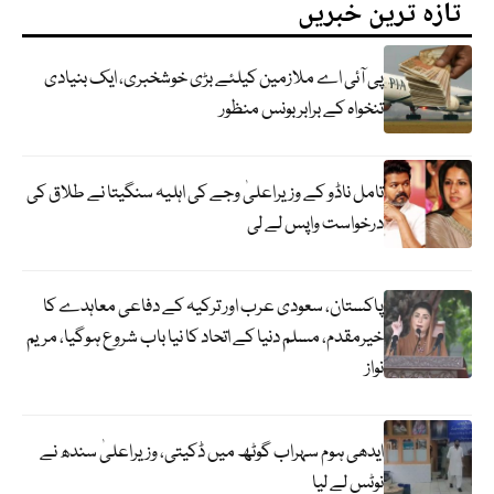
تازہ ترین خبریں
پی آئی اے ملازمین کیلئے بڑی خوشخبری، ایک بنیادی
تنخواہ کے برابر بونس منظور
تامل ناڈو کے وزیراعلیٰ وجے کی اہلیہ سنگیتا نے طلاق کی
درخواست واپس لے لی
پاکستان، سعودی عرب اور ترکیہ کے دفاعی معاہدے کا
خیرمقدم، مسلم دنیا کے اتحاد کا نیا باب شروع ہوگیا، مریم
نواز
ایدھی ہوم سہراب گوٹھ میں ڈکیتی، وزیراعلیٰ سندھ نے
نوٹس لے لیا