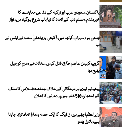
پاکستان، سعودی عرب اور ترکیہ کے دفاعی معاہدے کا
خیرمقدم، مسلم دنیا کے اتحاد کا نیا باب شروع ہوگیا، مریم نواز
ایدھی ہوم سہراب گوٹھ میں ڈکیتی، وزیراعلیٰ سندھ نے نوٹس لے
لیا
گروپ کیپٹن عاصم طارق قتل کیس، عدالت نے ملزم کو جیل
بھیج دیا
پیٹرولیم لیوی اور مہنگائی کے خلاف جماعت اسلامی کا ملک
گیر احتجاج، 510 شاہراہوں پر دھرنوں کا اعلان
وزیراعظم اچھے ہیں، ن لیگ کا ایک حصہ ہمارا اتحاد توڑنا چاہتا
ہے، بلاول بھٹو