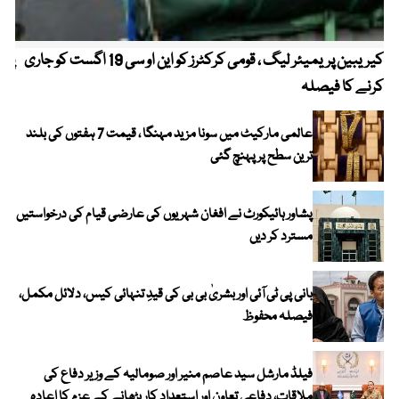
کیریبین پریمیئر لیگ ، قومی کرکٹرز کو این او سی 19 اگست کو جاری
پیٹ
کرنے کا فیصلہ
عالمی مارکیٹ میں سونا مزید مہنگا ، قیمت 7 ہفتوں کی بلند
ترین سطح پر پہنچ گئی
پشاور ہائیکورٹ نے افغان شہریوں کی عارضی قیام کی درخواستیں
مسترد کر دیں
بانی پی ٹی آئی اور بشریٰ بی بی کی قیدِ تنہائی کیس، دلائل مکمل،
فیصلہ محفوظ
فیلڈ مارشل سید عاصم منیر اور صومالیہ کے وزیر دفاع کی
ملاقات، دفاعی تعاون اور استعدادِ کار بڑھانے کے عزم کا اعادہ