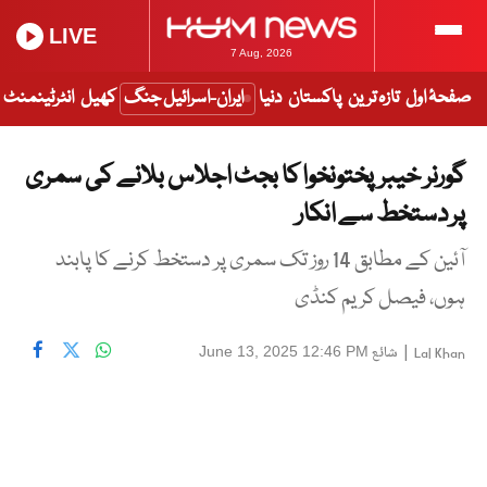
LIVE
7 Aug, 2026
صفحۂ اول
تازہ ترین
پاکستان
دنیا
ایران-اسرائیل جنگ
کھیل
انٹرٹینمنٹ
گورنر خیبرپختونخوا کا بجٹ اجلاس بلانے کی سمری
پر دستخط سے انکار
آئین کے مطابق 14 روز تک سمری پر دستخط کرنے کا پابند
ہوں، فیصل کریم کنڈی
|
شائع
June 13, 2025 12:46 PM
Lal Khan