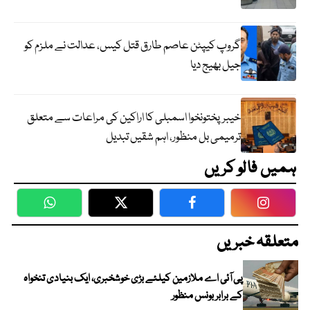
گروپ کیپٹن عاصم طارق قتل کیس، عدالت نے ملزم کو
جیل بھیج دیا
خیبرپختونخوا اسمبلی کا اراکین کی مراعات سے متعلق
ترمیمی بل منظور، اہم شقیں تبدیل
ہمیں فالو کریں
WhatsApp
Twitter
Facebook
Faceboo
متعلقہ خبریں
پی آئی اے ملازمین کیلئے بڑی خوشخبری، ایک بنیادی تنخواہ
کے برابر بونس منظور