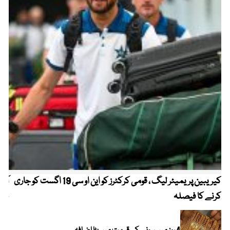
کیریبین پریمیئر لیگ ، قومی کرکٹرز کو این او سی 19 اگست کو جاری
آز
کرنے کا فیصلہ
چھی