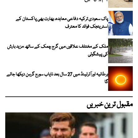
پاک سعودی ترکیہ دفاعی معاہدہ، بھارت بھی پاکستان کے
اسٹریٹجک فوائد کا معترف
ملک کے مختلف علاقوں میں گرج چمک کے ساتھ مزید بارش
کی پیشگوئی
برطانیہ اور آئرلینڈ میں 27 سال بعد نایاب سورج گرہن دیکھا جائے
گا
مقبول ترین خبریں