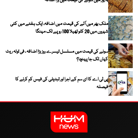
4 روز میں سونے کی قیمت میں بڑا اضافہ
ملک بھر میں آٹے کی قیمت میں اضافہ، ایک ہفتے میں کئی
شہروں میں 20 کلو تھیلا 100 روپے تک مہنگا
سونے کی قیمت میں مسلسل تیسرے روز بڑا اضافہ ، فی تولہ ریٹ
کہاں تک جا پہنچا؟
پی ٹی اے کا ای سم کے اجرا اور تبدیلی کی فیس کم کرنے کا
فیصلہ