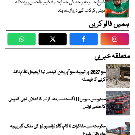
شیخ حسینہ واجد کی حمایت، شکیب الحسن پر بنگلہ
دیش کرکٹ کے دروازے بند
ہمیں فالو کریں
WhatsApp
Twitter
Facebook
Faceboo
متعلقہ خبریں
حج 2027: پرائیویٹ حج آپریشن کیلئے نیا ڈیجیٹل نظام نافذ
کرنے کا فیصلہ
میٹرو بس سروس 11 اگست سے بند کرنے کا اعلان، نجی کمپنی
کا حتمی نوٹس
حکومت سے مذاکرات ناکام، گڈز ٹرانسپورٹرز کی ملک گیر پہیہ
جام ہڑتال شروع