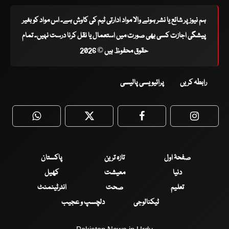
ہم نیوز پر شائع یا نشر ہونے والا مواد ادارتی ٹیم کی کاوش ہے۔ اس مواد کو بغیر
پیشگی اجازت کسی بھی صورت میں استعمال یا نقل کرنا درست نہیں۔ تمام
حقوق محفوظ ہیں © 2026
رابطہ کریں
پرائیویسی پالیسی
WhatsApp
Twitter
Facebook
Faceboo
صفحۂ اول
تازہ ترین
پاکستان
دنیا
معیشت
کھیل
تعلیم
صحت
انٹرٹینمنٹ
ٹیکنالوجی
دلچسپ و عجیب