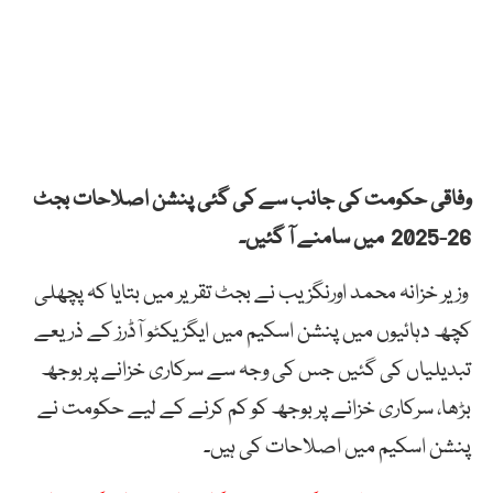
وفاقی حکومت کی جانب سے کی گئی پنشن اصلاحات بجٹ
26-2025 میں سامنے آ گئیں۔
وزیر خزانہ محمد اورنگزیب نے بجٹ تقریر میں بتایا کہ پچھلی
کچھ دہائیوں میں پنشن اسکیم میں ایگزیکٹو آڈرز کے ذریعے
تبدیلیاں کی گئیں جس کی وجہ سے سرکاری خزانے پر بوجھ
بڑھا، سرکاری خزانے پر بوجھ کو کم کرنے کے لیے حکومت نے
پنشن اسکیم میں اصلاحات کی ہیں۔