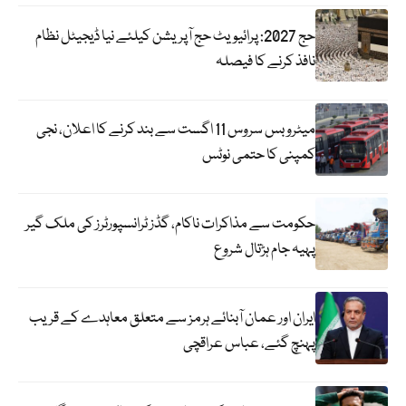
حج 2027: پرائیویٹ حج آپریشن کیلئے نیا ڈیجیٹل نظام
نافذ کرنے کا فیصلہ
میٹرو بس سروس 11 اگست سے بند کرنے کا اعلان، نجی
کمپنی کا حتمی نوٹس
حکومت سے مذاکرات ناکام، گڈز ٹرانسپورٹرز کی ملک گیر
پہیہ جام ہڑتال شروع
ایران اور عمان آبنائے ہرمز سے متعلق معاہدے کے قریب
پہنچ گئے، عباس عراقچی