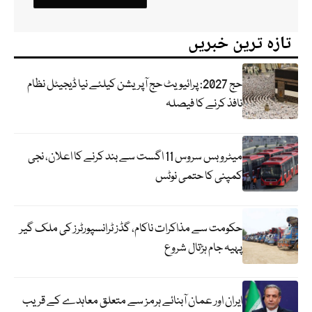
تازہ ترین خبریں
حج 2027: پرائیویٹ حج آپریشن کیلئے نیا ڈیجیٹل نظام
نافذ کرنے کا فیصلہ
میٹرو بس سروس 11 اگست سے بند کرنے کا اعلان، نجی
کمپنی کا حتمی نوٹس
حکومت سے مذاکرات ناکام، گڈز ٹرانسپورٹرز کی ملک گیر
پہیہ جام ہڑتال شروع
ایران اور عمان آبنائے ہرمز سے متعلق معاہدے کے قریب