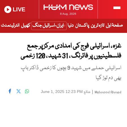
LIVE
8 Aug, 2026
صفحۂ اول
تازہ ترین
پاکستان
دنیا
ایران-اسرائیل جنگ
کھیل
انٹرٹینمنٹ
غزہ ، اسرائیلی فوج کی امدادی مرکز پر جمع
فلسطینیوں پر فائرنگ ، 31 شہید ، 120 زخمی
اسرائیلی حملے میں شہید 9 بچوں کا زخمی ڈاکٹر باپ
بھی دم توڑ گیا
|
شائع
June 1, 2025 12:23 PM
Mehmood Ahmed