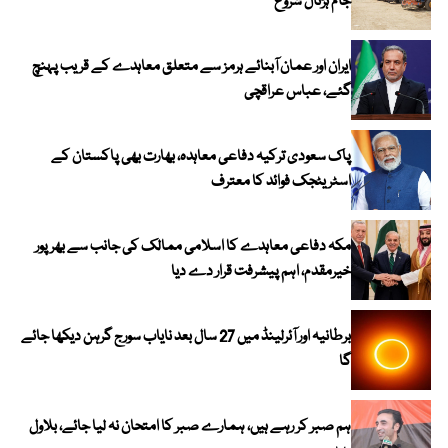
جام ہڑتال شروع
ایران اور عمان آبنائے ہرمز سے متعلق معاہدے کے قریب پہنچ
گئے، عباس عراقچی
پاک سعودی ترکیہ دفاعی معاہدہ، بھارت بھی پاکستان کے
اسٹریٹجک فوائد کا معترف
مکہ دفاعی معاہدے کا اسلامی ممالک کی جانب سے بھرپور
خیرمقدم، اہم پیشرفت قرار دے دیا
برطانیہ اور آئرلینڈ میں 27 سال بعد نایاب سورج گرہن دیکھا جائے
گا
ہم صبر کر رہے ہیں، ہمارے صبر کا امتحان نہ لیا جائے، بلاول