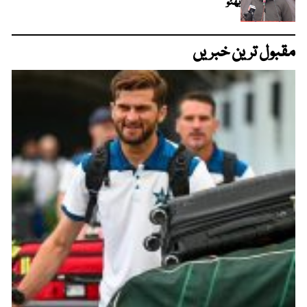
بھٹو
مقبول ترین خبریں