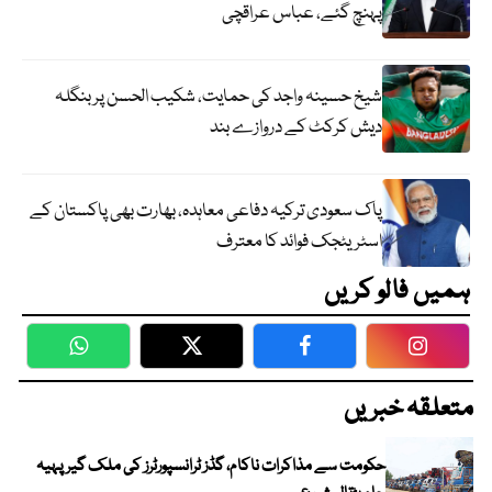
پہنچ گئے، عباس عراقچی
شیخ حسینہ واجد کی حمایت، شکیب الحسن پر بنگلہ
دیش کرکٹ کے دروازے بند
پاک سعودی ترکیہ دفاعی معاہدہ، بھارت بھی پاکستان کے
اسٹریٹجک فوائد کا معترف
ہمیں فالو کریں
WhatsApp
Twitter
Facebook
Faceboo
متعلقہ خبریں
حکومت سے مذاکرات ناکام، گڈز ٹرانسپورٹرز کی ملک گیر پہیہ