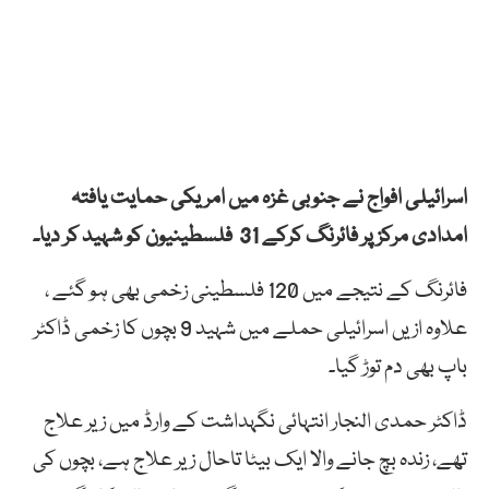
اسرائیلی افواج نے جنوبی غزہ میں امریکی حمایت یافتہ
امدادی مرکز پر فائرنگ کرکے 31 فلسطینیون کو شہید کر دیا۔
فائرنگ کے نتیجے میں 120 فلسطینی زخمی بھی ہو گئے ،
علاوہ ازیں اسرائیلی حملے میں شہید 9 بچوں کا زخمی ڈاکٹر
باپ بھی دم توڑ گیا۔
ڈاکٹر حمدی النجار انتہائی نگہداشت کے وارڈ میں زیر علاج
تھے، زندہ بچ جانے والا ایک بیٹا تاحال زیر علاج ہے، بچوں کی