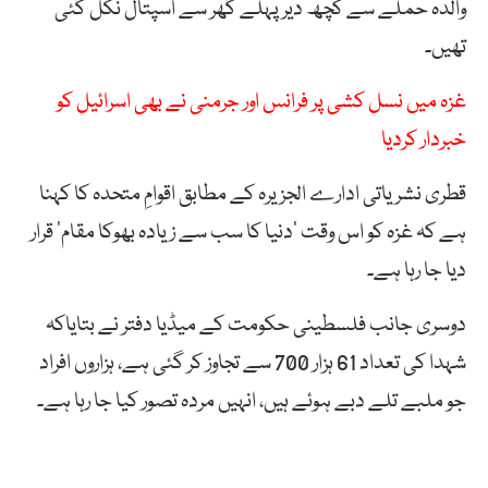
والدہ حملے سے کچھ دیر پہلے گھر سے اسپتال نکل گئی
تھیں۔
غزہ میں نسل کشی پر فرانس اور جرمنی نے بھی اسرائیل کو
خبردار کردیا
قطری نشریاتی ادارے الجزیرہ کے مطابق اقوامِ متحدہ کا کہنا
ہے کہ غزہ کو اس وقت ’دنیا کا سب سے زیادہ بھوکا مقام‘ قرار
دیا جا رہا ہے۔
دوسری جانب فلسطینی حکومت کے میڈیا دفتر نے بتایاکہ
شہدا کی تعداد 61 ہزار 700 سے تجاوز کر گئی ہے، ہزاروں افراد
جو ملبے تلے دبے ہوئے ہیں، انہیں مردہ تصور کیا جا رہا ہے۔