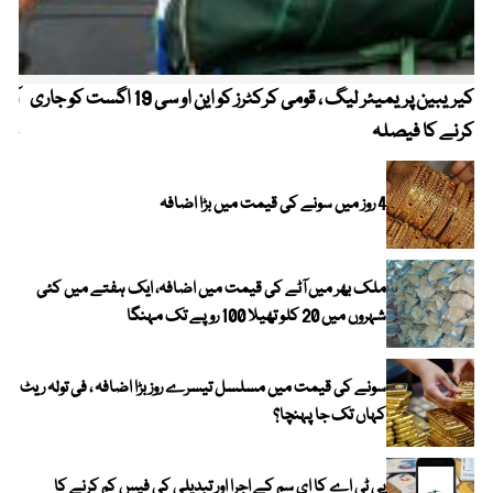
کیریبین پریمیئر لیگ ، قومی کرکٹرز کو این او سی 19 اگست کو جاری
آز
کرنے کا فیصلہ
چھی
4 روز میں سونے کی قیمت میں بڑا اضافہ
ملک بھر میں آٹے کی قیمت میں اضافہ، ایک ہفتے میں کئی
شہروں میں 20 کلو تھیلا 100 روپے تک مہنگا
سونے کی قیمت میں مسلسل تیسرے روز بڑا اضافہ ، فی تولہ ریٹ
کہاں تک جا پہنچا؟
پی ٹی اے کا ای سم کے اجرا اور تبدیلی کی فیس کم کرنے کا