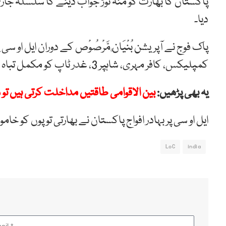
پاکستان کا بھارت کو منہ توڑ جواب دینے کا سلسلہ جار
دیا۔
پاک فوج نے آپریشن بُنْيَانٌ مَّرْصُوْص کے دوران ایل او
کمپلیکس، کافر مہری، شاہپر 3، غدر ٹاپ کو مکمل تباہ کر دیا۔
یہ بھی پڑھیں:
بین الاقوامی طاقتیں مداخلت کرتی ہیں تو
ایل او سی پر بہادر افواج پاکستان نے بھارتی توپوں کو خامو
LoC
india