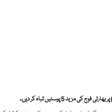
کی مزید 5 پوسٹیں تباہ کر دیں۔