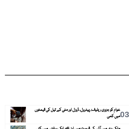
عوام کو جزوی ریلیف، پیٹرول، ڈیزل اور مٹی کے تیل کی قیمتوں
0
میں کمی
ملک بھر میں آٹے کی قیمت میں اضافہ، ایک ہفتے میں کئی