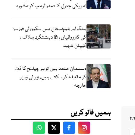
امریکی جنرل کا صدر ٹرمپ کو مشورہ
ہنگو اور بلوچستان میں سکیورٹی فورسز
کی کارروائیاں ، 10دہشتگرد ہلاک ،
کیپٹن شہید
مسلمان متحد ہوں تو ہر چیلنج کا ڈٹ
کر مقابلہ کر سکتے ہیں، ایرانی وزیر
خارجہ
ہمیں فالو کریں
L
WhatsApp
Twitter
Facebook
Facebook