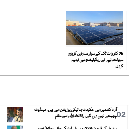
25 کلو واٹ تک کے سولر صارفین کو بڑی
سہولت، نیپرا نے ریگولیشنز میں ترمیم
کردی
آزاد کشمیر میں حکومت بنانیکی پوزیشن میں ہیں ، مینڈیٹ
3
02
چھیننے نہیں دیں گے ، رانا ثناء اللہ ، امیر مقام
پیٹرول کی قیمت 228 روپے فی لیٹر کی جائے، حافظ نعیم