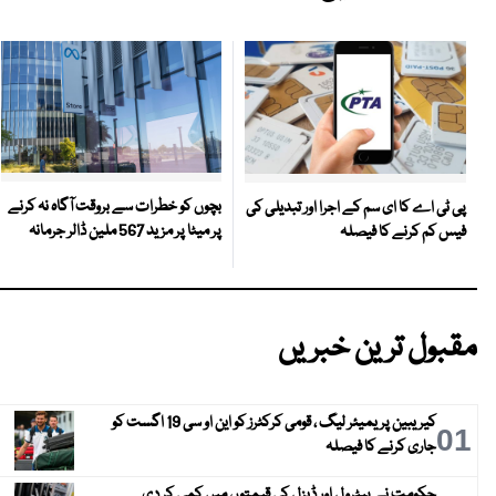
بچوں کو خطرات سے بروقت آگاہ نہ کرنے
پی ٹی اے کا ای سم کے اجرا اور تبدیلی کی
پر میٹا پر مزید 567 ملین ڈالر جرمانہ
فیس کم کرنے کا فیصلہ
مقبول ترین خبریں
کیریبین پریمیئر لیگ ، قومی کرکٹرز کو این او سی 19 اگست کو
01
جاری کرنے کا فیصلہ
حکومت نے پیٹرول اور ڈیزل کی قیمتوں میں کمی کر دی