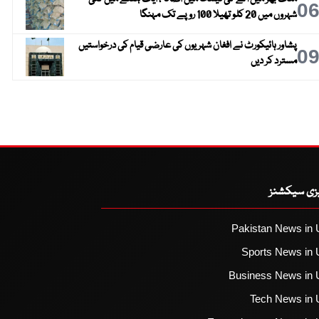
0
شہروں میں 20 کلو تھیلا 100 روپے تک مہنگا
پشاور ہائیکورٹ نے افغان شہریوں کی عارضی قیام کی درخواستیں
0
مسترد کر دیں
یزی سیکشنز
Pakistan News in 
Sports News in 
Business News in 
Tech News in 