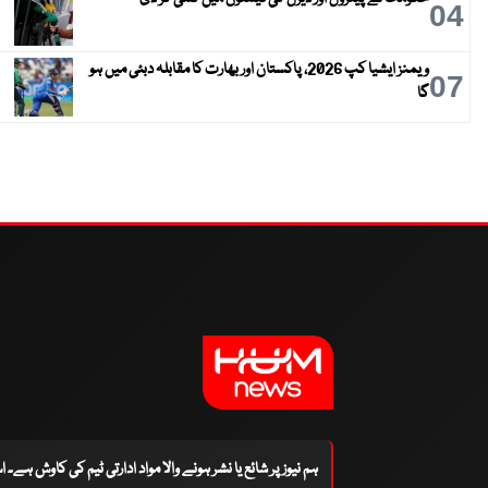
04
ویمنز ایشیا کپ 2026، پاکستان اور بھارت کا مقابلہ دبئی میں ہو
07
گا
ہم نیوز پر شائع یا نشر ہونے والا مواد ادارتی ٹیم کی کاوش ہے۔ 