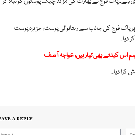
ی ہے۔ پاک فوج نے بھارت کی مزید چیک پوسٹوں کو تباہ کر
 سی پر پاک فوج کی جانب سے ربتانوالی پوسٹ، جزیرہ پوسٹ
 ہم اس کیلئے بھی تیار ہیں، خواجہ آصف
ش کرا دیا۔
EAVE A REPLY