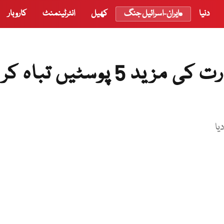
دنیا
ایران-اسرائیل جنگ
کھیل
انٹرٹینمنٹ
کاروبار
پاک فوج نے ایل او سی پر بھارت کی مزید 5 پوسٹیں تباہ کر
یا