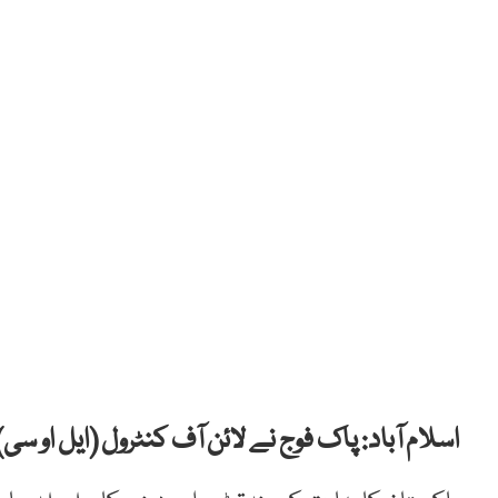
اسلام آباد: پاک فوج نے لائن آف کنٹرول (ایل او سی) پر بھارتی فوج 