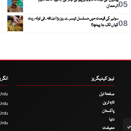
6
05
الرحمان
سونے کی قیمت میں مسلسل تیسرے روز بڑا اضافہ ، فی تولہ ریٹ
9
08
کہاں تک جا پہنچا؟
نیوز کیٹیگریز
انگر
صفحۂ اول
Urdu
تازہ ترین
Urdu
پاکستان
Urdu
دنیا
Urdu
اس
معیشت