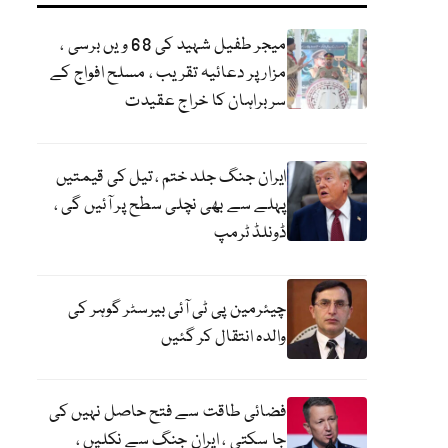
میجر طفیل شہید کی 68 ویں برسی ،
مزار پر دعائیہ تقریب ، مسلح افواج کے
سربراہان کا خراج عقیدت
ایران جنگ جلد ختم ، تیل کی قیمتیں
پہلے سے بھی نچلی سطح پر آئیں گی ،
ڈونلڈ ٹرمپ
چیئرمین پی ٹی آئی بیرسٹر گوہر کی
والدہ انتقال کر گئیں
فضائی طاقت سے فتح حاصل نہیں کی
جا سکتی ، ایران جنگ سے نکلیں ،