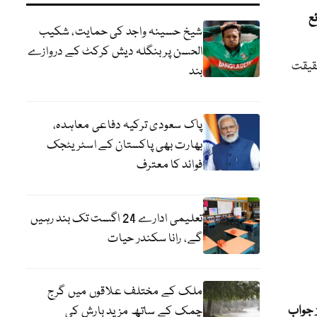
ع
شیخ حسینہ واجد کی حمایت، شکیب
الحسن پر بنگلہ دیش کرکٹ کے دروازے
حقیقت
بند
پاک سعودی ترکیہ دفاعی معاہدہ،
بھارت بھی پاکستان کے اسٹریٹجک
فوائد کا معترف
تعلیمی ادارے 24 اگست تک بند رہیں
گے، رانا سکندر حیات
ملک کے مختلف علاقوں میں گرج
ڑ جواب
چمک کے ساتھ مزید بارش کی