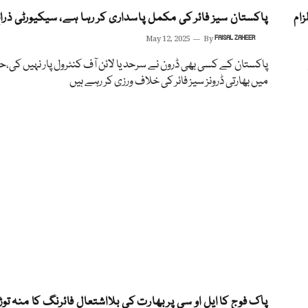
زام
پاکستان سیز فائر کی مکمل پاسداری کر رہا ہے، سیکیورٹی ذرائ
May 12, 2025
By
FAISAL ZAHEER
پاکستان کے کسی بھی ڈرون نے سرحد یا لائن آف کنٹرول پار نہیں کی،
میں بھارتی ڈرونز سیز فائر کی خلاف ورزی کر رہے ہیں
پاک فوج کا ایل او سی پر بھارت کی بلااشتعال فائرنگ کا منہ تو