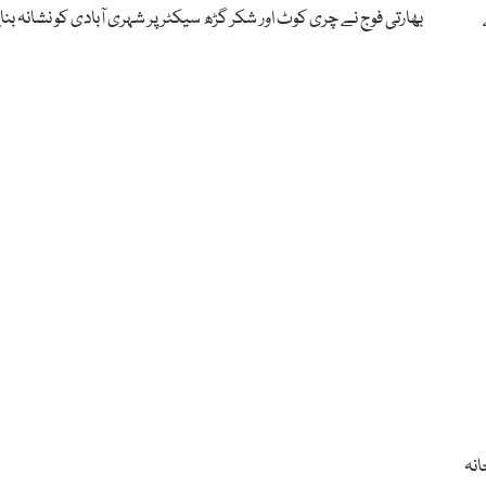
بھارتی فوج نے چری کوٹ اور شکر گڑھ سیکٹر پر شہری آبادی کو نشانہ بنای
خانہ