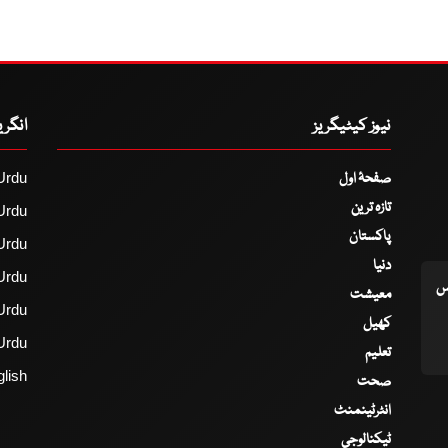
نیوز کیٹیگریز
انگر
صفحۂ اول
Urdu
تازہ ترین
Urdu
پاکستان
Urdu
دنیا
Urdu
اس
معیشت
Urdu
کھیل
Urdu
تعلیم
lish
صحت
انٹرٹینمنٹ
ٹیکنالوجی