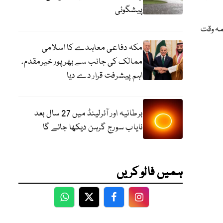
پیشگوئی
مہ وقت
مکہ دفاعی معاہدے کا اسلامی
ممالک کی جانب سے بھرپور خیرمقدم،
اہم پیشرفت قرار دے دیا
برطانیہ اور آئرلینڈ میں 27 سال بعد
نایاب سورج گرہن دیکھا جائے گا
ہمیں فالو کریں
WhatsApp
Twitter
Facebook
Facebook