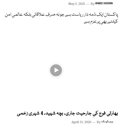
May 5, 2025
By
AHMED HUSSAIN
پاکستان ایک ذمہ دار ریاست ہے جو نہ صرف علاقائی بلکہ عالمی امن
کیلئے بھی پرعزم ہے
بھارتی فوج کی جارحیت جاری، بچہ شہید، 4 شہری زخمی
ویب ڈیسک
By
April 13, 2020