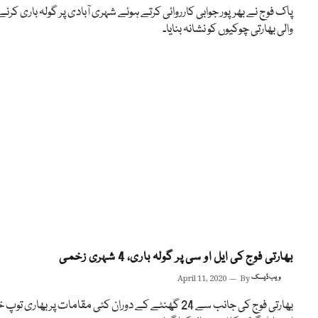
پاک فوج نے بھرپور جوابی کارروائی کرتے ہوئے شہری آبادی پر گولہ باری کرنے
والی بھارتی چوکیوں کو نشانہ بنایا۔
بھارتی فوج کی ایل او سی پر گولہ باری، 4 شہری زخمی
ویب ڈیسک
By
April 11, 2020
بھارتی فوج کی جانب سے 24 گھنٹے کے دوران کئی مقامات پر بھاری توپ 