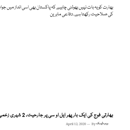
بھارت کو یہ بات نہیں بھولنی چاہیے کہ پاکستان بھی اسی انداز میں جو
کی صلاحیت رکھتا ہے، دفاعی ماہرین
بھارتی فوج کی ایک بار پھر ایل او سی پر جارحیت، 2 شہری زخمی
ویب ڈیسک
By
April 12, 2020