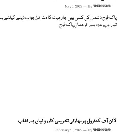
May 5, 2025
By
AHMED HUSSAIN
پاک فوج دشمن کی کسی بھی جارحیت کا منہ توڑ جواب دینے کیلئے ہ
تیار اور پرعزم ہے، ترجمان پاک فوج
لائن آف کنٹرول پر بھارتی تخریبی کارروائیاں بے نقاب
February 13, 2025
By
AHMED HUSSAIN