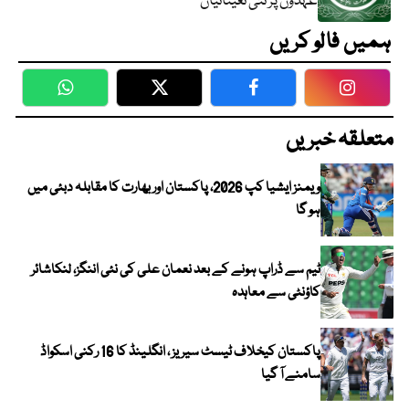
عہدوں پر نئی تعیناتیاں
ہمیں فالو کریں
WhatsApp
Twitter
Facebook
Faceboo
متعلقہ خبریں
ویمنز ایشیا کپ 2026، پاکستان اور بھارت کا مقابلہ دبئی میں
ہو گا
ٹیم سے ڈراپ ہونے کے بعد نعمان علی کی نئی اننگز، لنکاشائر
کاؤنٹی سے معاہدہ
پاکستان کیخلاف ٹیسٹ سیریز ، انگلینڈ کا 16 رکنی اسکواڈ
سامنے آ گیا