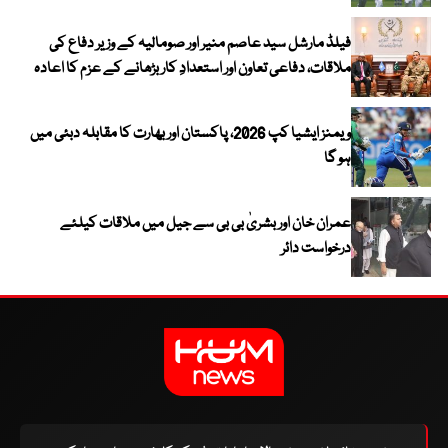
فیلڈ مارشل سید عاصم منیر اور صومالیہ کے وزیر دفاع کی
ملاقات، دفاعی تعاون اور استعدادِ کار بڑھانے کے عزم کا اعادہ
ویمنز ایشیا کپ 2026، پاکستان اور بھارت کا مقابلہ دبئی میں
ہو گا
عمران خان اور بشریٰ بی بی سے جیل میں ملاقات کیلئے
درخواست دائر