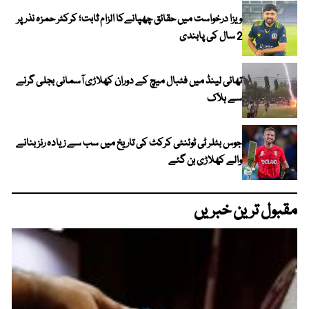
ویزا درخواست میں حقائق چھپانےکا الزام ثابت؛ کرکٹر حمزہ نذر پر
2 سال کی پابندی
تھائی لینڈ میں فٹبال میچ کے دوران کھلاڑی آسمانی بجلی گرنے
سے ہلاک
جوس بٹلر ٹی ٹوئنٹی کرکٹ کی تاریخ میں سب سے زیادہ رنز بنانے
والے کھلاڑی بن گئے
مقبول ترین خبریں