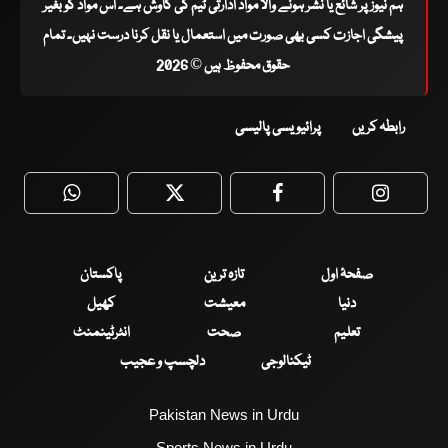
ہم نیوز پر شائع یا نشر ہونے والا مواد ادارتی ٹیم کی کاوش ہے۔ اس مواد کو بغیر
پیشگی اجازت کسی بھی صورت میں استعمال یا نقل کرنا درست نہیں۔ تمام
حقوق محفوظ ہیں © 2026
رابطہ کریں
پرائیویسی پالیسی
WhatsApp
Twitter
Facebook
Faceboo
صفحۂ اول
تازہ ترین
پاکستان
دنیا
معیشت
کھیل
تعلیم
صحت
انٹرٹینمنٹ
ٹیکنالوجی
دلچسپ و عجیب
Pakistan News in Urdu
Sports News in Urdu