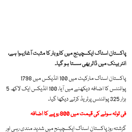
پاکستان اسٹاک ایکسچینج میں کاروبار کا مثبت آغازہوا ہے،
انٹر بینک میں ڈالر بھی سستا ہو گیا۔
پاکستان اسٹاک مارکیٹ میں 100 انڈیکس میں 1798
پوائنٹس کا اضافہ دیکھنے میں آیا، 100 انڈیکس ایک لاکھ 5
ہزار 325 پوائنٹس پرٹریڈ کرتے دیکھا گیا۔
فی تولہ سونے کی قیمت میں 800 روپے کا اضافہ
گزشتہ روز پاکستان اسٹاک ایکسچینج میں شدید مندی رہی اور