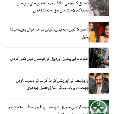
دمشق کے نواحی علاقے جرمانہ میں منی بس میں
دھماکہ، 2 افراد جاں بحق، متعدد زخمی
شادی کا کوئی ارادہ نہیں، اکیلی بے حد خوش ہوں، امیشا
پٹیل
حکومت نے پیٹرول اور ڈیزل کی قیمتوں میں کمی کر دی
وزیراعظم کی اپوزیشن کو مذاکرات کی دعوت، اوپن
ایجنڈے پر بات ہوگی، طارق فضل چودھری
بیوروکریسی میں بڑے پیمانے پر تقرر و تبادلے، متعدد اہم