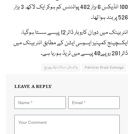
100 انڈیکس 6 ہزار 482 پوائنٹس کم ہوکر ایک لاکھ 3 ہزار
526 پر بند ہوا تھا۔
انٹر بینک میں دوران کاروبار ڈالر 12 پیسے سستا ہوگیا،
ایکسچینج کمپنیز ایسوسی ایشن کے مطابق انٹر بینک میں
ڈالر 281 روپے40 پیسے میں ٹریڈ ہو رہا ہے۔
Pakistan Stock Echange
پاکستان اسٹاک ایکسچینج
LEAVE A REPLY