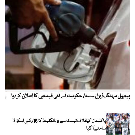
پیٹرول مہنگا، ڈیزل سستا، حکومت نے نئی قیمتوں کا اعلان کر دیا
پنج
پاکستان کیخلاف ٹیسٹ سیریز ، انگلینڈ کا 16 رکنی اسکواڈ
سامنے آ گیا