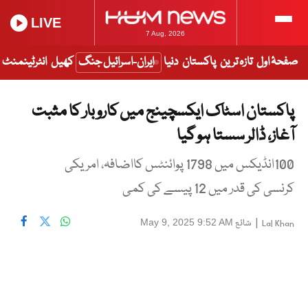
LIVE
7 Aug, 2026
صفحۂ اول
تازہ ترین
پاکستان
دنیا
ایران-اسرائیل جنگ
کھیل
انٹرٹینمنٹ
پاکستان اسٹاک ایکسچینج میں کاروبار کا مثبت
آغاز، ڈالر سستا ہو گیا
100انڈیکس میں 1798 پوائنٹس کااضافہ، امریکی
کرنسی کی قدر میں 12 پیسے کی کمی
|
شائع
May 9, 2025 9:52 AM
Lal Khan