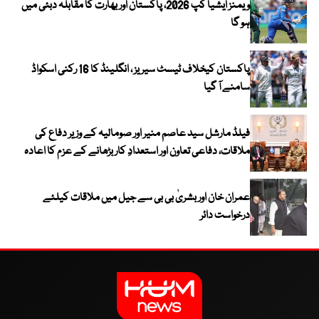
ویمنز ایشیا کپ 2026، پاکستان اور بھارت کا مقابلہ دبئی میں
ہو گا
پاکستان کیخلاف ٹیسٹ سیریز ، انگلینڈ کا 16 رکنی اسکواڈ
سامنے آ گیا
فیلڈ مارشل سید عاصم منیر اور صومالیہ کے وزیر دفاع کی
ملاقات، دفاعی تعاون اور استعدادِ کار بڑھانے کے عزم کا اعادہ
عمران خان اور بشریٰ بی بی سے جیل میں ملاقات کیلئے
درخواست دائر