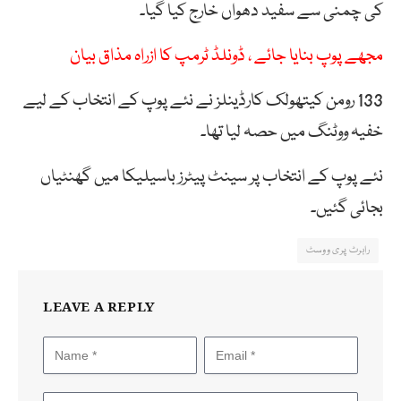
کی چمنی سے سفید دھواں خارج کیا گیا۔
مجھے پوپ بنایا جائے ، ڈونلڈ ٹرمپ کا ازراہ مذاق بیان
133 رومن کیتھولک کارڈینلز نے نئے پوپ کے انتخاب کے لیے
خفیہ ووٹنگ میں حصہ لیا تھا۔
نئے پوپ کے انتخاب پر سینٹ پیٹرز باسیلیکا میں گھنٹیاں
بجائی گئیں۔
رابرٹ پری ووسٹ
LEAVE A REPLY