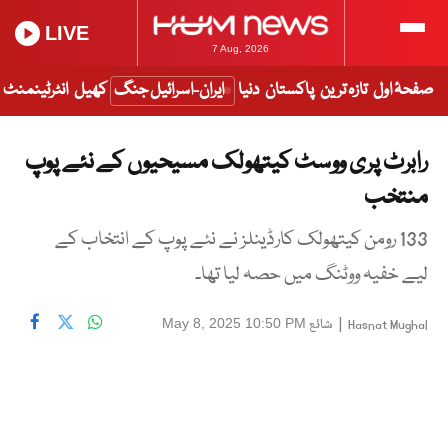
LIVE
7 Aug, 2026
صفحۂ اول
تازہ ترین
پاکستان
دنیا
ایران-اسرائیل جنگ
کھیل
انٹرٹینمنٹ
رابرٹ پری ووسٹ کیتھولک مسیحیوں کے نئے پوپ
منتخب
133 رومن کیتھولک کارڈینلز نے نئے پوپ کے انتخاب کے
لیے خفیہ ووٹنگ میں حصہ لیا تھا۔
|
شائع
May 8, 2025 10:50 PM
Hasnat Mughal