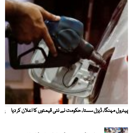
پیٹرول مہنگا، ڈیزل سستا، حکومت نے نئی قیمتوں کا اعلان کر دیا
پنج