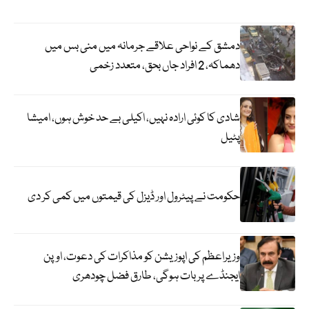
دمشق کے نواحی علاقے جرمانہ میں منی بس میں
دھماکہ، 2 افراد جاں بحق، متعدد زخمی
شادی کا کوئی ارادہ نہیں، اکیلی بے حد خوش ہوں، امیشا
پٹیل
حکومت نے پیٹرول اور ڈیزل کی قیمتوں میں کمی کر دی
وزیراعظم کی اپوزیشن کو مذاکرات کی دعوت، اوپن
ایجنڈے پر بات ہوگی، طارق فضل چودھری