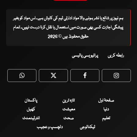
ہم نیوز پر شائع یا نشر ہونے والا مواد ادارتی ٹیم کی کاوش ہے۔ اس مواد کو بغیر
پیشگی اجازت کسی بھی صورت میں استعمال یا نقل کرنا درست نہیں۔ تمام
حقوق محفوظ ہیں © 2026
رابطہ کریں
پرائیویسی پالیسی
WhatsApp
Twitter
Facebook
Faceboo
صفحۂ اول
تازہ ترین
پاکستان
دنیا
معیشت
کھیل
تعلیم
صحت
انٹرٹینمنٹ
ٹیکنالوجی
دلچسپ و عجیب