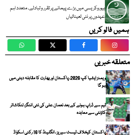
بیوروکریسی میں بڑے پیمانے پر تقرر و تبادلے، متعدد اہم
عہدوں پر نئی تعیناتیاں
ہمیں فالو کریں
WhatsApp
Twitter
Facebook
Faceboo
متعلقہ خبریں
ویمنز ایشیا کپ 2026، پاکستان اور بھارت کا مقابلہ دبئی میں
ہو گا
ٹیم سے ڈراپ ہونے کے بعد نعمان علی کی نئی اننگز، لنکاشائر
کاؤنٹی سے معاہدہ
پاکستان کیخلاف ٹیسٹ سیریز ، انگلینڈ کا 16 رکنی اسکواڈ