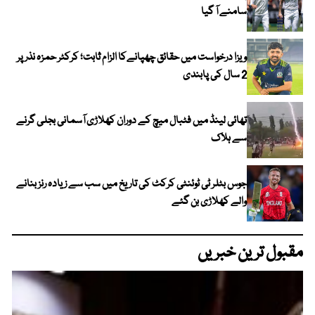
سامنے آ گیا
ویزا درخواست میں حقائق چھپانےکا الزام ثابت؛ کرکٹر حمزہ نذر پر
2 سال کی پابندی
تھائی لینڈ میں فٹبال میچ کے دوران کھلاڑی آسمانی بجلی گرنے
سے ہلاک
جوس بٹلر ٹی ٹوئنٹی کرکٹ کی تاریخ میں سب سے زیادہ رنز بنانے
والے کھلاڑی بن گئے
مقبول ترین خبریں