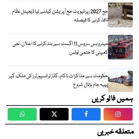
حج 2027: پرائیویٹ حج آپریشن کیلئے نیا ڈیجیٹل نظام
نافذ کرنے کا فیصلہ
میٹرو بس سروس 11 اگست سے بند کرنے کا اعلان، نجی
کمپنی کا حتمی نوٹس
حکومت سے مذاکرات ناکام، گڈز ٹرانسپورٹرز کی ملک گیر
پہیہ جام ہڑتال شروع
ہمیں فالو کریں
WhatsApp
Twitter
Facebook
Faceboo
متعلقہ خبریں