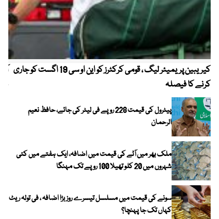
کیریبین پریمیئر لیگ ، قومی کرکٹرز کو این او سی 19 اگست کو جاری
آز
کرنے کا فیصلہ
چھی
پیٹرول کی قیمت 228 روپے فی لیٹر کی جائے، حافظ نعیم
الرحمان
ملک بھر میں آٹے کی قیمت میں اضافہ، ایک ہفتے میں کئی
شہروں میں 20 کلو تھیلا 100 روپے تک مہنگا
سونے کی قیمت میں مسلسل تیسرے روز بڑا اضافہ ، فی تولہ ریٹ
کہاں تک جا پہنچا؟