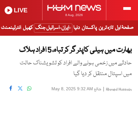
LIVE
8 Aug, 2026
صفحۂ اول
تازہ ترین
پاکستان
دنیا
ایران-اسرائیل جنگ
کھیل
انٹرٹینمنٹ
بھارت میں ہیلی کاپٹر گر کر تباہ، 5 افراد ہلاک
حادثے میں زخمی ہونے والے افراد کو تشویشناک حالت
میں اسپتال منتقل کر دیا گیا
|
شائع
May 8, 2025 9:32 AM
Ahmed Hussain