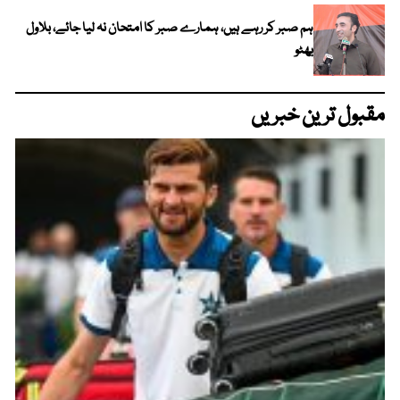
ہم صبر کر رہے ہیں، ہمارے صبر کا امتحان نہ لیا جائے، بلاول
بھٹو
مقبول ترین خبریں