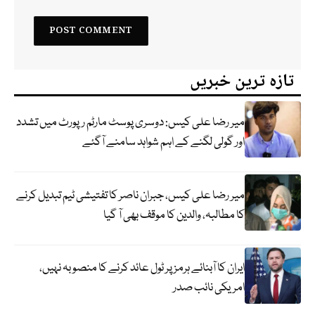
تازہ ترین خبریں
میر رضا علی کیس: دوسری پوسٹ مارٹم رپورٹ میں تشدد
اور گولی لگنے کے اہم شواہد سامنے آگئے
میر رضا علی کیس، جبران ناصر کا تفتیشی ٹیم تبدیل کرنے
کا مطالبہ، والدین کا موقف بھی آ گیا
ایران کا آبنائے ہرمز پر ٹول عائد کرنے کا منصوبہ نہیں،
امریکی نائب صدر