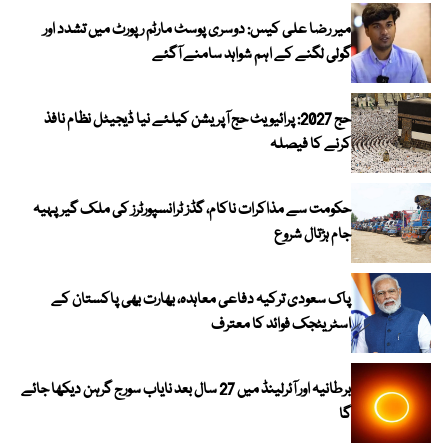
میر رضا علی کیس: دوسری پوسٹ مارٹم رپورٹ میں تشدد اور
گولی لگنے کے اہم شواہد سامنے آگئے
حج 2027: پرائیویٹ حج آپریشن کیلئے نیا ڈیجیٹل نظام نافذ
کرنے کا فیصلہ
حکومت سے مذاکرات ناکام، گڈز ٹرانسپورٹرز کی ملک گیر پہیہ
جام ہڑتال شروع
پاک سعودی ترکیہ دفاعی معاہدہ، بھارت بھی پاکستان کے
اسٹریٹجک فوائد کا معترف
برطانیہ اور آئرلینڈ میں 27 سال بعد نایاب سورج گرہن دیکھا جائے
گا