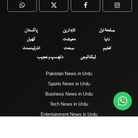
WhatsApp
Twitter
Facebook
Faceboo
صفحۂ اول
تازہ ترین
پاکستان
دنیا
معیشت
کھیل
تعلیم
صحت
انٹرٹینمنٹ
ٹیکنالوجی
دلچسپ و عجیب
Pakistan News in Urdu
Sports News in Urdu
Business News in Urdu
Tech News in Urdu
Entertainment News in Urdu
Health News in Urdu
Hum News English