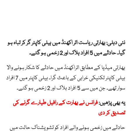
نئی دہلی: بھارتی ریاست اتر اکھنڈ میں ہیلی کاپٹر گر کر تباہ ہو
گیا۔ حادثے میں 5 افراد ہلاک اور 2 زخمی ہو گئے۔
بھارتی میڈیا کے مطابق اتراکھنڈ میں حادثے کا شکار ہونے والا
ہیلی کاپٹر تکنیکی خرابی کے باعث گرا۔ ہیلی کاپٹر میں 7 افراد
سوار تھے۔ جن میں سے 5 افراد ہلاک اور 2 زخمی ہو گئے۔
یہ بھی پڑھیں:
فرانس نے بھارت کے رافیل طیارے گرنے کی
تصدیق کر دی
حادثے میں زخمی ہونے والے افراد کو تشویشناک حالت میں