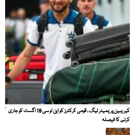
کیریبین پریمیئر لیگ ، قومی کرکٹرز کو این او سی 19 اگست کو جاری
آز
کرنے کا فیصلہ
چھی