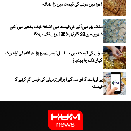
4 روز میں سونے کی قیمت میں بڑا اضافہ
ملک بھر میں آٹے کی قیمت میں اضافہ، ایک ہفتے میں کئی
شہروں میں 20 کلو تھیلا 100 روپے تک مہنگا
سونے کی قیمت میں مسلسل تیسرے روز بڑا اضافہ ، فی تولہ ریٹ
کہاں تک جا پہنچا؟
پی ٹی اے کا ای سم کے اجرا اور تبدیلی کی فیس کم کرنے کا
فیصلہ