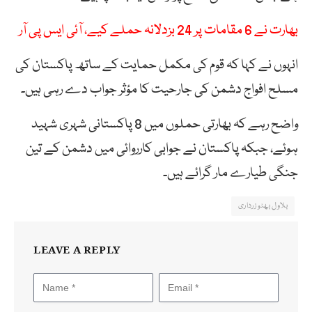
بھارت نے 6 مقامات پر 24 بزدلانہ حملے کیے، آئی ایس پی آر
انہوں نے کہا کہ قوم کی مکمل حمایت کے ساتھ پاکستان کی
مسلح افواج دشمن کی جارحیت کا مؤثر جواب دے رہی ہیں۔
واضح رہے کہ بھارتی حملوں میں 8 پاکستانی شہری شہید
ہوئے، جبکہ پاکستان نے جوابی کارروائی میں دشمن کے تین
جنگی طیارے مار گرائے ہیں۔
بلاول بھٹو زرداری
LEAVE A REPLY