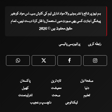
ہم نیوز پر شائع یا نشر ہونے والا مواد ادارتی ٹیم کی کاوش ہے۔ اس مواد کو بغیر
پیشگی اجازت کسی بھی صورت میں استعمال یا نقل کرنا درست نہیں۔ تمام
حقوق محفوظ ہیں © 2026
رابطہ کریں
پرائیویسی پالیسی
WhatsApp
Twitter
Facebook
Faceboo
صفحۂ اول
تازہ ترین
پاکستان
دنیا
معیشت
کھیل
تعلیم
صحت
انٹرٹینمنٹ
ٹیکنالوجی
دلچسپ و عجیب