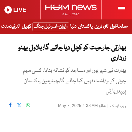
LIVE
8 Aug, 2026
صفحۂ اول
تازہ ترین
پاکستان
دنیا
ایران-اسرائیل جنگ
کھیل
انٹرٹینمنٹ
بھارتی جارحیت کو کچل دیا جائے گا: بلاول بھٹو
زرداری
بھارت نے شہریوں اور مساجد کو نشانہ بنایا، کسی مہم
جوئی کو برداشت نہیں کیا جائے گا،چیئرمین پاکستان
پیپلزپارٹی
|
شائع
May 7, 2025 4:33 AM
ویب ڈیسک