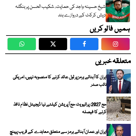
شیخ حسینہ واجد کی حمایت، شکیب الحسن پر بنگلہ
دیش کرکٹ کے دروازے بند
ہمیں فالو کریں
WhatsApp
Twitter
Facebook
Faceboo
متعلقہ خبریں
ایران کا آبنائے ہرمز پر ٹول عائد کرنے کا منصوبہ نہیں، امریکی
نائب صدر
حج 2027: پرائیویٹ حج آپریشن کیلئے نیا ڈیجیٹل نظام نافذ
کرنے کا فیصلہ
ایران اور عمان آبنائے ہرمز سے متعلق معاہدے کے قریب پہنچ