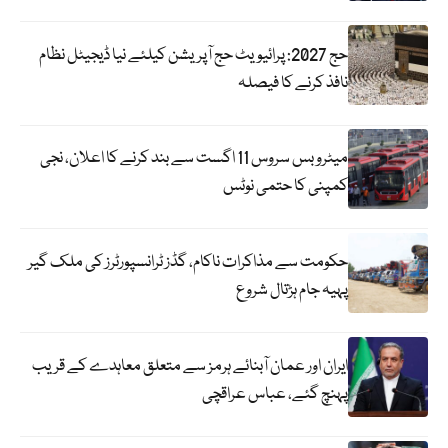
حج 2027: پرائیویٹ حج آپریشن کیلئے نیا ڈیجیٹل نظام
نافذ کرنے کا فیصلہ
میٹرو بس سروس 11 اگست سے بند کرنے کا اعلان، نجی
کمپنی کا حتمی نوٹس
حکومت سے مذاکرات ناکام، گڈز ٹرانسپورٹرز کی ملک گیر
پہیہ جام ہڑتال شروع
ایران اور عمان آبنائے ہرمز سے متعلق معاہدے کے قریب
پہنچ گئے، عباس عراقچی