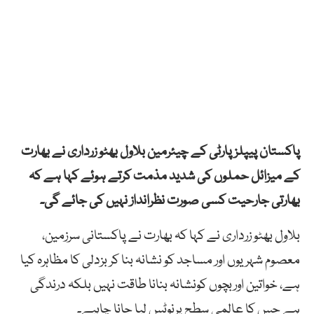
پاکستان پیپلزپارٹی کے چیئرمین بلاول بھٹو زرداری نے بھارت
کے میزائل حملوں کی شدید مذمت کرتے ہوئے کہا ہے کہ
بھارتی جارحیت کسی صورت نظرانداز نہیں کی جائے گی۔
بلاول بھٹو زرداری نے کہا کہ بھارت نے پاکستانی سرزمین،
معصوم شہریوں اور مساجد کو نشانہ بنا کر بزدلی کا مظاہرہ کیا
ہے، خواتین اوربچوں کونشانہ بنانا طاقت نہیں بلکہ درندگی
ہے جس کا عالمی سطح پرنوٹس لیا جانا چاہیے۔