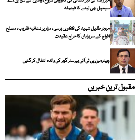
میر رضا کی قبر کشائی کی کارروائی شروع ، والدین کے ڈی این اے
سیمپل بھی لینے کا فیصلہ
میجر طفیل شہید کی 68 ویں برسی ، مزار پر دعائیہ تقریب ، مسلح
افواج کے سربراہان کا خراج عقیدت
چیئرمین پی ٹی آئی بیرسٹر گوہر کی والدہ انتقال کر گئیں
مقبول ترین خبریں