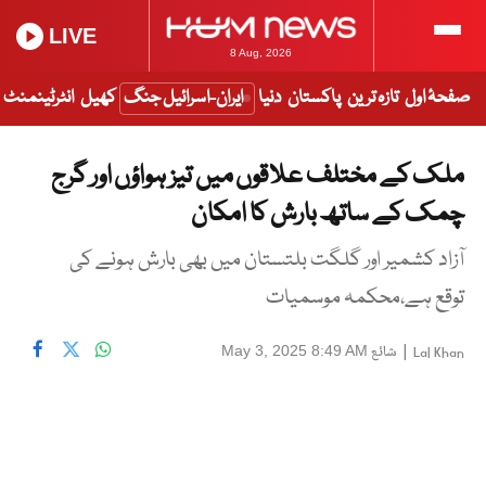
LIVE
8 Aug, 2026
صفحۂ اول
تازہ ترین
پاکستان
دنیا
ایران-اسرائیل جنگ
کھیل
انٹرٹینمنٹ
ملک کے مختلف علاقوں میں تیز ہواؤں اور گرج
چمک کے ساتھ بارش کا امکان
آزاد کشمیر اور گلگت بلتستان میں بھی بارش ہونے کی
توقع ہے،محکمہ موسمیات
|
شائع
May 3, 2025 8:49 AM
Lal Khan