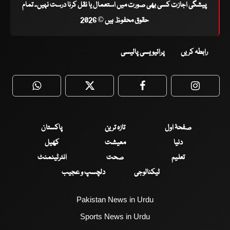
پیشگی اجازت کسی بھی صورت میں استعمال یا نقل کرنا درست نہیں۔ تمام
حقوق محفوظ ہیں © 2026
رابطہ کریں
پرائیویسی پالیسی
WhatsApp
Twitter
Facebook
Faceboo
صفحۂ اول
تازہ ترین
پاکستان
دنیا
معیشت
کھیل
تعلیم
صحت
انٹرٹینمنٹ
ٹیکنالوجی
دلچسپ و عجیب
Pakistan News in Urdu
Sports News in Urdu