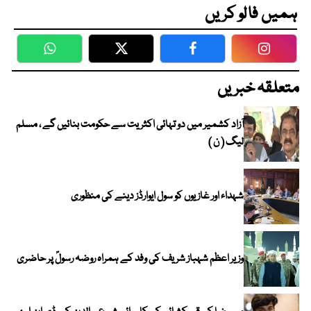
ہمیں فالو کریں
WhatsApp
Twitter
Facebook
Faceboo
متعلقہ خبریں
آزاد کشمیر میں دو تہائی اکثریت سے حکومت بنائیں گے ، مسلم
لیگ ( ن )
شہداء اور غازیوں کو سول ایوارڈز دینے کی منظوری
وزیر اعظم شہباز شریف کی وفد کے ہمراہ روضہ رسولؐ پر حاضری