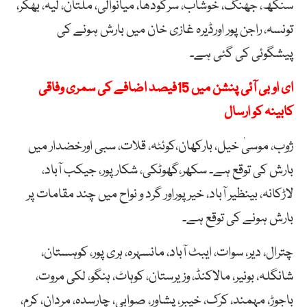
سنگھ، جھنگ، خوشاب، سرگودھا، میانوالی، ملتان، لیہ، بھکر،
تونسہ، راجن پور اورڈیرہ غازی خان میں بارش ہونے کی
پیشگوئی کی گئی ہے۔
ای او بی آئی پنشن میں 15فیصد اضافے کی سمری وفاقی
کابینہ کو ارسال
ژوب، موسیٰ خیل، بارکھان،کوئٹہ، قلات، سبی اورخضدار میں
بارش کی توقع ہے۔ سکھر،گھوٹکی، شکارپور، جیکب آباد،
لاڑکانہ، بینظیر آباد، خیرپوراور گرد و نواح میں چند مقامات پر
بارش ہونے کی توقع ہے۔
چترال، دیر، سوات، ایبٹ آباد، مانسہرہ، ہری پور، کوہستان،
شانگلہ، بونیر، مالاکنڈ، وزیرستان، کوہاٹ، ہنگو، لکی مروت،
باجوڑ، مہمند، کرک، خیبر، پشاور، صوابی، چارسدہ، مردان، کرم،