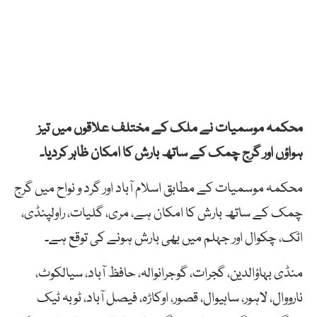
محکمہ موسمیات نے ملک کے مختلف علاقوں میں تیز
ہواؤں اور گرج چمک کے ساتھ بارش کا امکان ظاہر کردیا۔
محکمہ موسمیات کے مطابق اسلام آباد اور گرد و نواح میں گرج
چمک کے ساتھ بارش کا امکان ہے، مری، گلیات، راولپنڈی،
اٹک، چکوال اور جہلم میں بھی بارش ہونے کی توقع ہے۔
منڈی بہاؤالدین، گجرات، گوجرانوالہ، حافظ آباد، سیالکوٹ،
نارووال، لاہور، ساہیوال، قصور، اوکاڑہ، فیصل آباد، ٹوبہ ٹیک