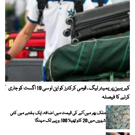
کیریبین پریمیئر لیگ ، قومی کرکٹرز کو این او سی 19 اگست کو جاری
آز
کرنے کا فیصلہ
چھی
ملک بھر میں آٹے کی قیمت میں اضافہ، ایک ہفتے میں کئی
شہروں میں 20 کلو تھیلا 100 روپے تک مہنگا