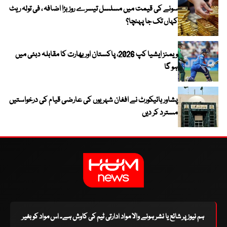
سونے کی قیمت میں مسلسل تیسرے روز بڑا اضافہ ، فی تولہ ریٹ
کہاں تک جا پہنچا؟
ویمنز ایشیا کپ 2026، پاکستان اور بھارت کا مقابلہ دبئی میں
ہو گا
پشاور ہائیکورٹ نے افغان شہریوں کی عارضی قیام کی درخواستیں
مسترد کر دیں
ہم نیوز پر شائع یا نشر ہونے والا مواد ادارتی ٹیم کی کاوش ہے۔ اس مواد کو بغیر