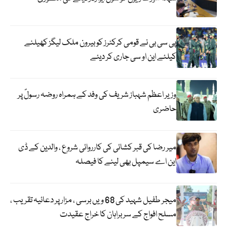
پی سی بی نے قومی کرکٹرز کو بیرون ملک لیگز کھیلنے
کیلئے این او سی جاری کر دیئے
وزیر اعظم شہباز شریف کی وفد کے ہمراہ روضہ رسولؐ پر
حاضری
میر رضا کی قبر کشائی کی کارروائی شروع ، والدین کے ڈی
این اے سیمپل بھی لینے کا فیصلہ
میجر طفیل شہید کی 68 ویں برسی ، مزار پر دعائیہ تقریب ،
مسلح افواج کے سربراہان کا خراج عقیدت