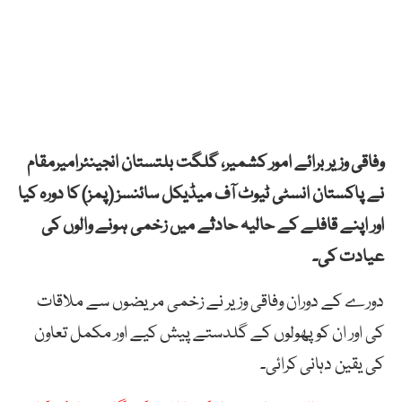
وفاقی وزیر برائے امور کشمیر، گلگت بلتستان انجینئرامیرمقام
نے پاکستان انسٹی ٹیوٹ آف میڈیکل سائنسز (پمز) کا دورہ کیا
اور اپنے قافلے کے حالیہ حادثے میں زخمی ہونے والوں کی
عیادت کی۔
دورے کے دوران وفاقی وزیر نے زخمی مریضوں سے ملاقات
کی اور ان کو پھولوں کے گلدستے پیش کیے اور مکمل تعاون
کی یقین دہانی کرائی۔