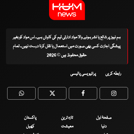
ہم نیوز پر شائع یا نشر ہونے والا مواد ادارتی ٹیم کی کاوش ہے۔ اس مواد کو بغیر
پیشگی اجازت کسی بھی صورت میں استعمال یا نقل کرنا درست نہیں۔ تمام
حقوق محفوظ ہیں © 2026
رابطہ کریں
پرائیویسی پالیسی
WhatsApp
Twitter
Facebook
Faceboo
صفحۂ اول
تازہ ترین
پاکستان
دنیا
معیشت
کھیل