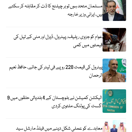
مسلمان متحد ہوں تو ہر چیلنج کا ڈٹ کر مقابلہ کر سکتے
ہیں، ایرانی وزیر خارجہ
عوام کو جزوی ریلیف، پیٹرول، ڈیزل اور مٹی کے تیل کی
قیمتوں میں کمی
پیٹرول کی قیمت 228 روپے فی لیٹر کی جائے، حافظ نعیم
الرحمان
الیکشن کمیشن نے بلوچستان کے 4 بلدیاتی حلقوں میں 9
اگست کی پولنگ ملتوی کردی
معاہدے کو عملی شکل دینے میں فیلڈ مارشل سید