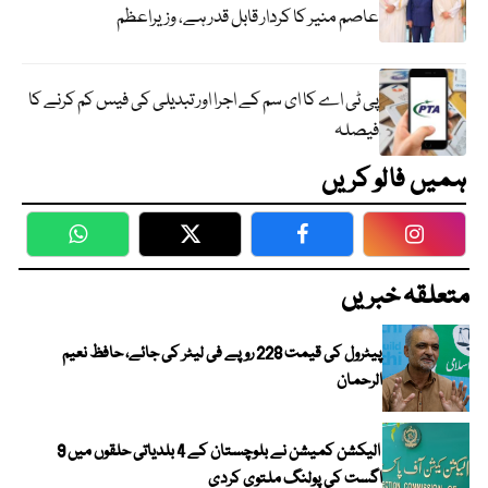
عاصم منیر کا کردار قابل قدر ہے، وزیراعظم
پی ٹی اے کا ای سم کے اجرا اور تبدیلی کی فیس کم کرنے کا
فیصلہ
ہمیں فالو کریں
WhatsApp
Twitter
Facebook
Faceboo
متعلقہ خبریں
پیٹرول کی قیمت 228 روپے فی لیٹر کی جائے، حافظ نعیم
الرحمان
الیکشن کمیشن نے بلوچستان کے 4 بلدیاتی حلقوں میں 9
اگست کی پولنگ ملتوی کردی