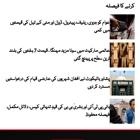
کرنے کا فیصلہ
چھی
عوام کو جزوی ریلیف، پیٹرول، ڈیزل اور مٹی کے تیل کی قیمتوں
میں کمی
عالمی مارکیٹ میں سونا مزید مہنگا ، قیمت 7 ہفتوں کی بلند
ترین سطح پر پہنچ گئی
پشاور ہائیکورٹ نے افغان شہریوں کی عارضی قیام کی درخواستیں
مسترد کر دیں
بانی پی ٹی آئی اور بشریٰ بی بی کی قیدِ تنہائی کیس، دلائل مکمل،
فیصلہ محفوظ