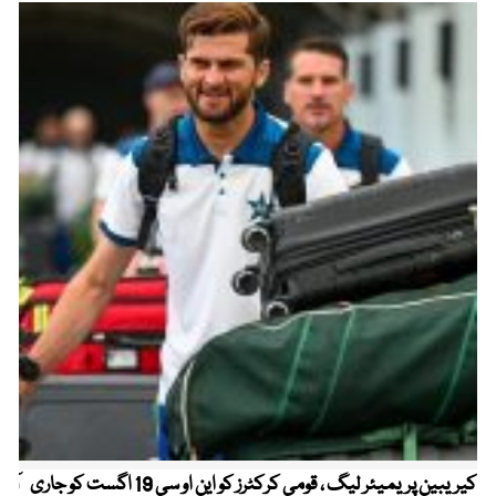
کیریبین پریمیئر لیگ ، قومی کرکٹرز کو این او سی 19 اگست کو جاری
آز