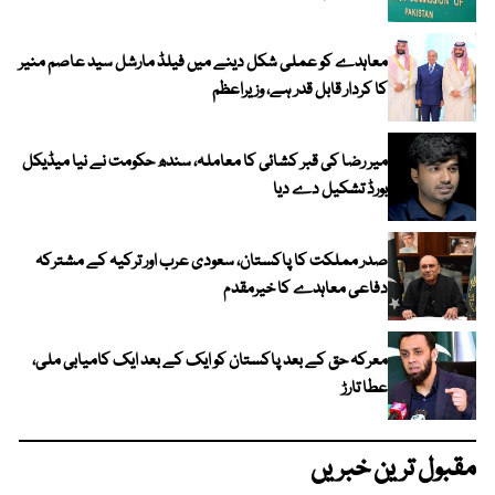
معاہدے کو عملی شکل دینے میں فیلڈ مارشل سید عاصم منیر
کا کردار قابل قدر ہے، وزیراعظم
میر رضا کی قبر کشائی کا معاملہ، سندھ حکومت نے نیا میڈیکل
بورڈ تشکیل دے دیا
صدر مملکت کا پاکستان، سعودی عرب اور ترکیہ کے مشترکہ
دفاعی معاہدے کا خیرمقدم
معرکہ حق کے بعد پاکستان کو ایک کے بعد ایک کامیابی ملی،
عطا تارڑ
مقبول ترین خبریں