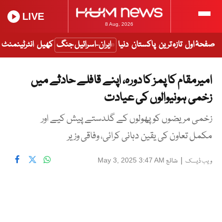
LIVE
8 Aug, 2026
صفحۂ اول
تازہ ترین
پاکستان
دنیا
ایران-اسرائیل جنگ
کھیل
انٹرٹینمنٹ
امیرمقام کا پمز کا دورہ، اپنے قافلے حادثے میں
زخمی ہونیوالوں کی عیادت
زخمی مریضوں کو پھولوں کے گلدستے پیش کیے اور
مکمل تعاون کی یقین دہانی کرائی، وفاقی وزیر
|
شائع
May 3, 2025 3:47 AM
ویب ڈیسک