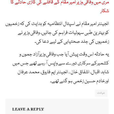
مری میں وفاقی وزیر امیر مقام کے قافلے کی گاڑی حادثے کا
شکار
انجینئر امیر مقام نے اسپتال انتظامیہ کو ہدایت کی کہ زخمیوں
کو بہترین طبی سہولیات فراہم کی جائیں، وفاقی وزیر نے
زخمیوں کی جلد صحتیابی کے لیے دعا کی۔
یہ حادثہ اس وقت پیش آیا جب وفاقی وزیرآزاد جموں و
کشمیرکے سرکاری دورے سے واپس آ رہے تھے جس میں
شاہد اقبال، اشفاق خان ، انجینئر ایم فاروق، محمد عرفان
اورخادم حسین زخمی ہو گئے تھے۔
عیادت
LEAVE A REPLY