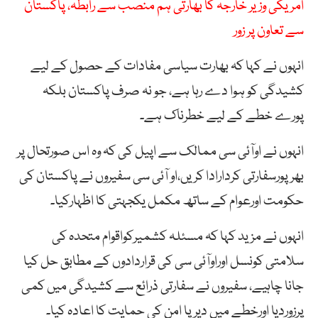
امریکی وزیر خارجہ کا بھارتی ہم منصب سے رابطہ، پاکستان
سے تعاون پر زور
انہوں نے کہا کہ بھارت سیاسی مفادات کے حصول کے لیے
کشیدگی کو ہوا دے رہا ہے، جو نہ صرف پاکستان بلکہ
پورے خطے کے لیے خطرناک ہے۔
انہوں نے اوآئی سی ممالک سے اپیل کی کہ وہ اس صورتحال پر
بھرپورسفارتی کردارادا کریں،او آئی سی سفیروں نے پاکستان کی
حکومت اورعوام کے ساتھ مکمل یکجہتی کا اظہارکیا۔
انہوں نے مزید کہا کہ مسئلہ کشمیرکواقوام متحدہ کی
سلامتی کونسل اوراوآئی سی کی قراردادوں کے مطابق حل کیا
جانا چاہیے، سفیروں نے سفارتی ذرائع سے کشیدگی میں کمی
پرزوردیا اورخطے میں دیرپا امن کی حمایت کا اعادہ کیا۔