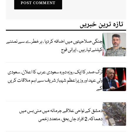
تازہ ترین خبریں
جنگی صلاحیتوں میں اضافہ کر دیا ، ہر خطرے سے نمٹنے
کیلئے تیار ہیں ، ایرانی فوج
ترک صدر کا ایک روزہ دورہ سعودی عرب کا اعلان، سعودی
ولی عہد اور وزیراعظم شہباز شریف سے اہم ملاقات کریں
گے
دمشق کے نواحی علاقے جرمانہ میں منی بس میں
دھماکہ، 2 افراد جاں بحق، متعدد زخمی