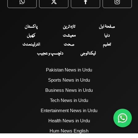
WhatsApp
Twitter
Facebook
Faceboo
صفحۂ اول
تازہ ترین
پاکستان
دنیا
معیشت
کھیل
تعلیم
صحت
انٹرٹینمنٹ
ٹیکنالوجی
دلچسپ و عجیب
Pakistan News in Urdu
Sports News in Urdu
Business News in Urdu
Tech News in Urdu
Entertainment News in Urdu
Health News in Urdu
Hum News English