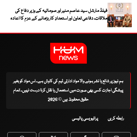
فیلڈ مارشل سید عاصم منیر اور صومالیہ کے وزیر دفاع کی
ملاقات، دفاعی تعاون اور استعدادِ کار بڑھانے کے عزم کا اعادہ
ہم نیوز پر شائع یا نشر ہونے والا مواد ادارتی ٹیم کی کاوش ہے۔ اس مواد کو بغیر
پیشگی اجازت کسی بھی صورت میں استعمال یا نقل کرنا درست نہیں۔ تمام
حقوق محفوظ ہیں © 2026
رابطہ کریں
پرائیویسی پالیسی