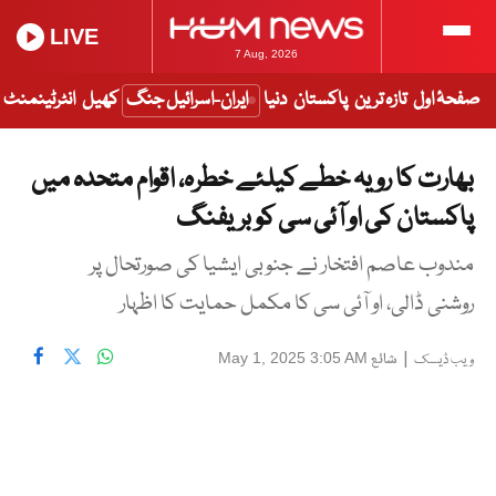
LIVE
7 Aug, 2026
صفحۂ اول
تازہ ترین
پاکستان
دنیا
ایران-اسرائیل جنگ
کھیل
انٹرٹینمنٹ
بھارت کا رویہ خطے کیلئے خطرہ، اقوام متحدہ میں
پاکستان کی او آئی سی کو بریفنگ
مندوب عاصم افتخار نے جنوبی ایشیا کی صورتحال پر
روشنی ڈالی، او آئی سی کا مکمل حمایت کا اظہار
|
شائع
May 1, 2025 3:05 AM
ویب ڈیسک