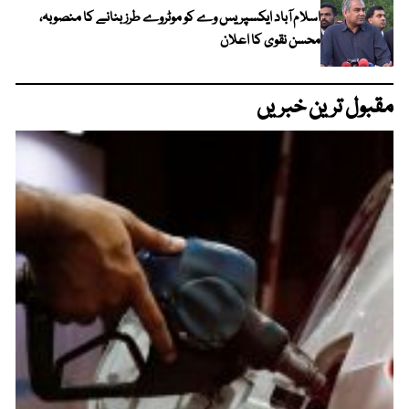
اسلام آباد ایکسپریس وے کو موٹروے طرز بنانے کا منصوبہ،
محسن نقوی کا اعلان
مقبول ترین خبریں