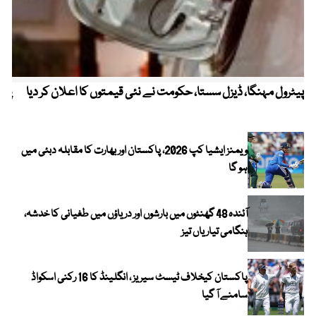
پیٹرول مہنگا، ڈیزل سستا، حکومت نے نئی قیمتوں کا اعلان کر دیا
پنج
ویمنز ایشیا کپ 2026، پاکستان اور بھارت کا مقابلہ دبئی میں
ہو گا
آئندہ 48 گھنٹوں میں بارشوں اور دریاؤں میں طغیانی کا خدشہ،
ہنگامی تیاریاں تیز
پاکستان کیخلاف ٹیسٹ سیریز ، انگلینڈ کا 16 رکنی اسکواڈ
سامنے آ گیا