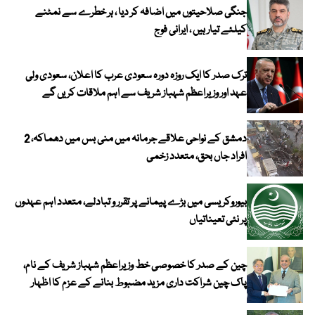
جنگی صلاحیتوں میں اضافہ کر دیا ، ہر خطرے سے نمٹنے
کیلئے تیار ہیں ، ایرانی فوج
ترک صدر کا ایک روزہ دورہ سعودی عرب کا اعلان، سعودی ولی
عہد اور وزیراعظم شہباز شریف سے اہم ملاقات کریں گے
دمشق کے نواحی علاقے جرمانہ میں منی بس میں دھماکہ، 2
افراد جاں بحق، متعدد زخمی
بیوروکریسی میں بڑے پیمانے پر تقرر و تبادلے، متعدد اہم عہدوں
پر نئی تعیناتیاں
چین کے صدر کا خصوصی خط وزیراعظم شہباز شریف کے نام،
پاک چین شراکت داری مزید مضبوط بنانے کے عزم کا اظہار