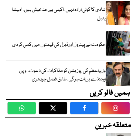
شادی کا کوئی ارادہ نہیں، اکیلی بے حد خوش ہوں، امیشا
پٹیل
حکومت نے پیٹرول اور ڈیزل کی قیمتوں میں کمی کر دی
وزیراعظم کی اپوزیشن کو مذاکرات کی دعوت، اوپن
ایجنڈے پر بات ہوگی، طارق فضل چودھری
ہمیں فالو کریں
WhatsApp
Twitter
Facebook
Faceboo
متعلقہ خبریں