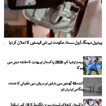
پیٹرول مہنگا، ڈیزل سستا، حکومت نے نئی قیمتوں کا اعلان کر دیا
پنج
ویمنز ایشیا کپ 2026، پاکستان اور بھارت کا مقابلہ دبئی میں
ہو گا
آئندہ 48 گھنٹوں میں بارشوں اور دریاؤں میں طغیانی کا خدشہ،
ہنگامی تیاریاں تیز
پاکستان کیخلاف ٹیسٹ سیریز ، انگلینڈ کا 16 رکنی اسکواڈ