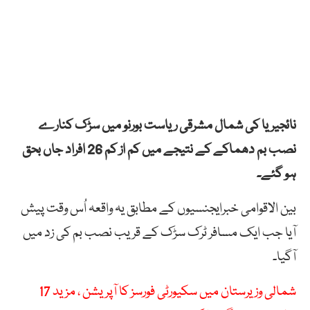
نائجیریا کی شمال مشرقی ریاست بورنو میں سڑک کنارے
نصب بم دھماکے کے نتیجے میں کم از کم 26 افراد جاں بحق
ہو گئے۔
بین الاقوامی خبرایجنسیوں کے مطابق یہ واقعہ اُس وقت پیش
آیا جب ایک مسافر ٹرک سڑک کے قریب نصب بم کی زد میں
آگیا۔
شمالی وزیرستان میں سکیورٹی فورسز کا آپریشن ، مزید 17