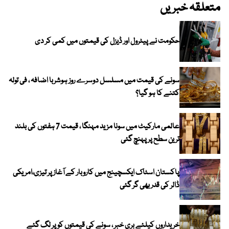
متعلقہ خبریں
حکومت نے پیٹرول اور ڈیزل کی قیمتوں میں کمی کر دی
سونے کی قیمت میں مسلسل دوسرے روز ہوشربا اضافہ ، فی تولہ
کتنے کا ہو گیا؟
عالمی مارکیٹ میں سونا مزید مہنگا ، قیمت 7 ہفتوں کی بلند
ترین سطح پر پہنچ گئی
پاکستان اسٹاک ایکسچینج میں کاروبار کے آغاز پر تیزی،امریکی
ڈالر کی قدر بھی گر گئی
خریداروں کیلئے بری خبر ، سونے کی قیمتوں کو پر لگ گئے