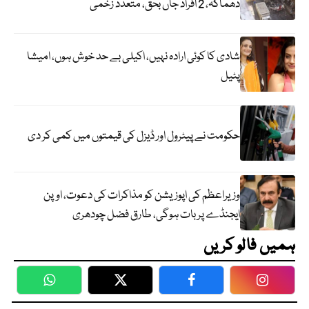
دھماکہ، 2 افراد جاں بحق، متعدد زخمی
شادی کا کوئی ارادہ نہیں، اکیلی بے حد خوش ہوں، امیشا
پٹیل
حکومت نے پیٹرول اور ڈیزل کی قیمتوں میں کمی کر دی
وزیراعظم کی اپوزیشن کو مذاکرات کی دعوت، اوپن
ایجنڈے پر بات ہوگی، طارق فضل چودھری
ہمیں فالو کریں
WhatsApp
Twitter
Facebook
Faceboo