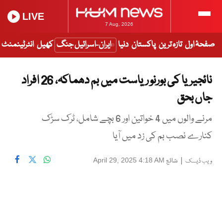
LIVE
7 Aug, 2026
صفحۂ اول
تازہ ترین
پاکستان
دنیا
ایران-اسرائیل جنگ
کھیل
انٹرٹینمنٹ
نائجیریا کی بورنو ریاست میں بم دھماکہ، 26 افراد
جاں بحق
مرنے والوں میں 4 خواتین اور 6 بچے شامل، ٹرک سڑک
کنارے نصب بم کی زد میں آیا
|
شائع
April 29, 2025 4:18 AM
ویب ڈیسک