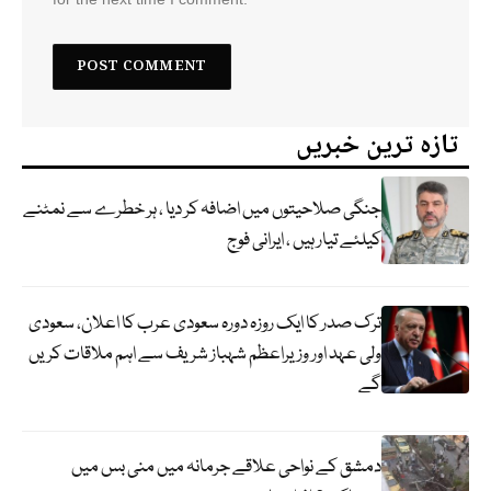
تازہ ترین خبریں
جنگی صلاحیتوں میں اضافہ کر دیا ، ہر خطرے سے نمٹنے
کیلئے تیار ہیں ، ایرانی فوج
ترک صدر کا ایک روزہ دورہ سعودی عرب کا اعلان، سعودی
ولی عہد اور وزیراعظم شہباز شریف سے اہم ملاقات کریں
گے
دمشق کے نواحی علاقے جرمانہ میں منی بس میں