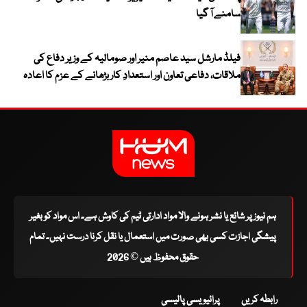
سامنے آ گیا
فیلڈ مارشل سید عاصم منیر اور صومالیہ کے وزیر دفاع کی
ملاقات، دفاعی تعاون اور استعدادِ کار بڑھانے کے عزم کا اعادہ
ہم نیوز پر شائع یا نشر ہونے والا مواد ادارتی ٹیم کی کاوش ہے۔ اس مواد کو بغیر
پیشگی اجازت کسی بھی صورت میں استعمال یا نقل کرنا درست نہیں۔ تمام
حقوق محفوظ ہیں © 2026
رابطہ کریں
پرائیویسی پالیسی