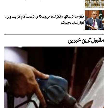
حکومت کیساتھ ملکر اسلامی بینکاری کیلئے کام کر رہے ہیں ،
گورنر اسٹیٹ بینک
مقبول ترین خبریں