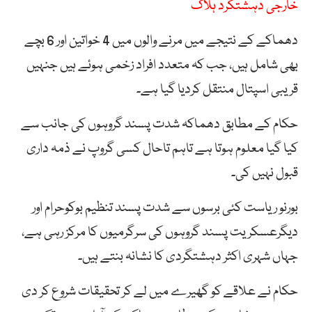
خارجی دہشتگرد ہلاک
دھماکے کے نتیجے میں مرنے والوں میں 4 خواتین اور 6 بچے
بھی شامل ہیں، جب کہ متعدد افراد زخمی ہوئے ہیں جنہیں
قریبی اسپتال منتقل کردیا گیا ہے۔
حکام کے مطابق دھماکہ شدت پسند گروہوں کی جانب سے
کیا گیا معلوم ہوتا ہے تاہم تاحال کسی گروپ نے ذمہ داری
قبول نہیں کی۔
بورنو ریاست کئی برسوں سے شدت پسند تنظیم بوکوحرام اور
دیگرعسکریت پسند گروہوں کی سرگرمیوں کا مرکز رہی ہے،
جہاں شہری اکثر دہشتگردی کا نشانہ بنتے ہیں۔
حکام نے علاقے کو گھیرے میں لے کر تحقیقات شروع کر دی