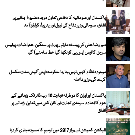
پاکستان اور صومالیہ کا دفاعی تعاون مزید مضبوط بنانے پر
اتفاق، صومالی وزیر دفاع کی نیول اور ایئرہیڈ کوارٹرز آمد
میر رضا علی کی پوسٹ مارٹم رپورٹ پر سنگین اعتراضات، پولیس
سرجن کا ایس ایس پی کو لکھا گیا خط سامنے آ گیا
موجودہ نظام کہیں نہیں جا رہا، حکومت اپنی آئینی مدت مکمل
کرے گی، وزیر داخلہ
پاکستان اور ایران کا دوطرفہ تجارت 10 ارب ڈالر تک بڑھانے کے
عزم کا اعادہ، سرحدی تجارت اور کان کنی میں تعاون بڑھانے پر
اتفاق
الیکشن کمیشن نے رولز 2017 میں ترمیم کا مسودہ جاری کر دیا