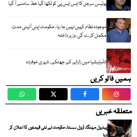
پولیس سرجن کا ایس ایس پی کو لکھا گیا خط سامنے آ گیا
موجودہ نظام کہیں نہیں جا رہا، حکومت اپنی آئینی مدت
مکمل کرے گی، وزیر داخلہ
انڈونیشیا میں زلزلے کے جھٹکے، شہری خوفزدہ
ہمیں فالو کریں
WhatsApp
Twitter
Facebook
Faceboo
متعلقہ خبریں
پیٹرول مہنگا، ڈیزل سستا، حکومت نے نئی قیمتوں کا اعلان کر
دیا