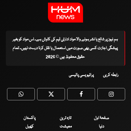
ہم نیوز پر شائع یا نشر ہونے والا مواد ادارتی ٹیم کی کاوش ہے۔ اس مواد کو بغیر
پیشگی اجازت کسی بھی صورت میں استعمال یا نقل کرنا درست نہیں۔ تمام
حقوق محفوظ ہیں © 2026
رابطہ کریں
پرائیویسی پالیسی
WhatsApp
Twitter
Facebook
Faceboo
صفحۂ اول
تازہ ترین
پاکستان
دنیا
معیشت
کھیل