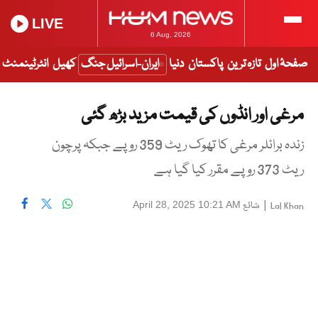
LIVE
6 Aug, 2026
صفحۂ اول
تازہ ترین
پاکستان
دنیا
ایران-اسرائیل جنگ
کھیل
انٹرٹینمنٹ
مرغی اور انڈوں کی قیمت مزید بڑھ گئی
زندہ برائلر مرغی کا تھوک ریٹ 359 روپے جبکہ پرچون
ریٹ 373 روپے مقرر کیا گیا ہے
|
شائع
April 28, 2025 10:21 AM
Lal Khan