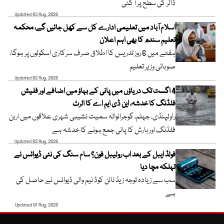
ڈالر کی سطح پر آ گئی
Updated 03 Aug, 2026
اسلام آباد میں تعلیمی ادارے کل سے کھل جائیں گے، محکمہ
تعلیم سندھ کا بھی اہم اعلان
ہفتے میں 6 روز تدریس کا اطلاق صرف سرکاری اسکولوں پر ہوگا،
صوبائی وزیر تعلیم
Updated 02 Aug, 2026
4 اگست تک دریاؤں میں پانی کے بہاؤ میں اضافے اور فلیش
فلڈنگ کا خدشہ، این ڈی ایم اے کا الرٹ
راولپنڈی، جہلم، گوجرانوالہ سمیت نشیبی شہری علاقوں میں اربن
فلڈنگ اور بارش کا پانی جمع ہونے کا خدشہ ہے
Updated 02 Aug, 2026
فولڈ ایبل کے بعد اب رولیبل فون؟ سام سنگ کی نئی ڈیوائس نے
تہلکہ مچا دیا
سب سے زیادہ توجہ زیڈ نائن کوڈ نیم والی ڈیوائس نے حاصل کی
ہے
Updated 01 Aug, 2026