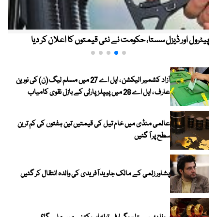
پیٹرول اور ڈیزل سستا، حکومت نے نئی قیمتوں کا اعلان کر دیا
آزاد کشمیر الیکشن ، ایل اے 27 میں مسلم لیگ (ن) کی نورین
عارف ، ایل اے 28 میں پیپلز پارٹی کے بازل نقوی کامیاب
عالمی منڈی میں خام تیل کی قیمتیں تین ہفتوں کی کم ترین
سطح پر آ گئیں
پشاور زلمی کے مالک جاوید آفریدی کی والدہ انتقال کر گئیں