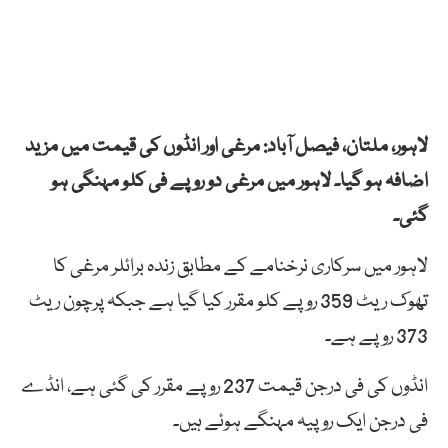
لاہور، ملتان، فیصل آباد: مرغی اور انڈوں کی قیمت میں مزید
اضافہ ہو گیا۔ لاہور میں مرغی دو روپے فی کلو مہنگی ہو
گئی۔
لاہور میں سرکاری نرخنامے کے مطابق زندہ برائلر مرغی کا
تھوک ریٹ 359 روپے کلو مقرر کیا گیا ہے جبکہ پرچون ریٹ
373 روپے ہے۔
انڈوں کی فی درجن قیمت 237 روپے مقرر کی گئی ہے، انڈے
فی درجن ایک روپیہ مہنگے ہوئے ہیں۔