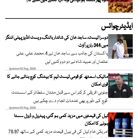
سونا پھر سستا ہوگیا،فی تولہ اب کتنے میں ملے گا؟
ایڈیٹرچوائس
دوسرا ٹیسٹ، ساجد خان کی شاندار بالنگ، ویسٹ انڈیز پہلی اننگز
میں 344 رنز پر آؤٹ
پاکستان کی جانب سے ساجد خان نے 4، محمد علی، علی
عثمان اور عبید شاہ نے دو دو وکٹیں لیں
Updated 03 Aug, 2026
مائیک اسمتھ کو قومی ٹیسٹ ٹیم کا بیٹنگ کوچ بنائے جانے کا
قوی امکان
جنوبی افریقی کرکٹر اس سے قبل ملتان سلطانز کے اسسٹنٹ
کوچ کے طور پر بھی خدمات انجام دے چکے ہیں
Updated 03 Aug, 2026
تیل کی قیمتوں میں مزید کمی ہو گئی، پیٹرول و ڈیزل سستا
ہونے کا امکان
امریکی خام تیل کی فی بیرل قیمت مزید کمی کے ساتھ 78.97