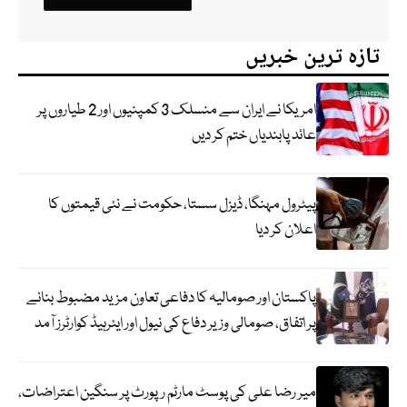
تازہ ترین خبریں
امریکا نے ایران سے منسلک 3 کمپنیوں اور 2 طیاروں پر
عائد پابندیاں ختم کر دیں
پیٹرول مہنگا، ڈیزل سستا، حکومت نے نئی قیمتوں کا
اعلان کر دیا
پاکستان اور صومالیہ کا دفاعی تعاون مزید مضبوط بنانے
پر اتفاق، صومالی وزیر دفاع کی نیول اور ایئرہیڈ کوارٹرز آمد
میر رضا علی کی پوسٹ مارٹم رپورٹ پر سنگین اعتراضات،