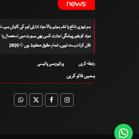
ہم نیوز پر شائع یا نشر ہونے والا مواد ادارتی ٹیم کی کاوش ہے۔ 
مواد کو بغیر پیشگی اجازت کسی بھی صورت میں استعمال یا
نقل کرنا درست نہیں۔ تمام حقوق محفوظ ہیں © 2026
رابطہ کریں
پرائیویسی پالیسی
ہمیں فالو کریں
WhatsApp
Twitter
Facebook
Facebook