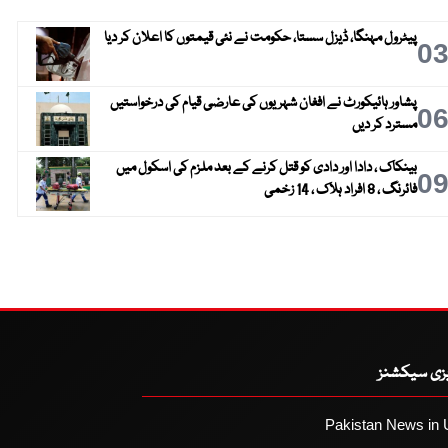
پیٹرول مہنگا، ڈیزل سستا، حکومت نے نئی قیمتوں کا اعلان کر دیا
0
پشاور ہائیکورٹ نے افغان شہریوں کی عارضی قیام کی درخواستیں
0
مسترد کر دیں
بینکاک ، دادا اور دادی کو قتل کرنے کے بعد ملزم کی اسکول میں
0
فائرنگ ، 8 افراد ہلاک ، 14 زخمی
یزی سیکشنز
Pakistan News in 