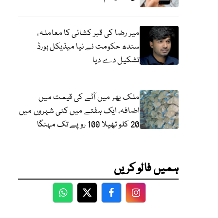
میر رضا کی قبر کشائی کا معاملہ،
سندھ حکومت نے نیا میڈیکل بورڈ
تشکیل دے دیا
ملک بھر میں آٹے کی قیمت میں
اضافہ، ایک ہفتے میں کئی شہروں میں
20 کلو تھیلا 100 روپے تک مہنگا
ہمیں فالو کریں
WhatsApp
Twitter
Facebook
Facebook