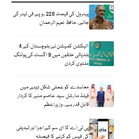
پیٹرول کی قیمت 228 روپے فی لیٹر کی
جائے، حافظ نعیم الرحمان
الیکشن کمیشن نے بلوچستان کے 4
بلدیاتی حلقوں میں 9 اگست کی پولنگ
ملتوی کردی
معاہدے کو عملی شکل دینے میں
فیلڈ مارشل سید عاصم منیر کا کردار
قابل قدر ہے، وزیراعظم
پی ٹی اے کا ای سم کے اجرا اور تبدیلی
کی فیس کم کرنے کا فیصلہ