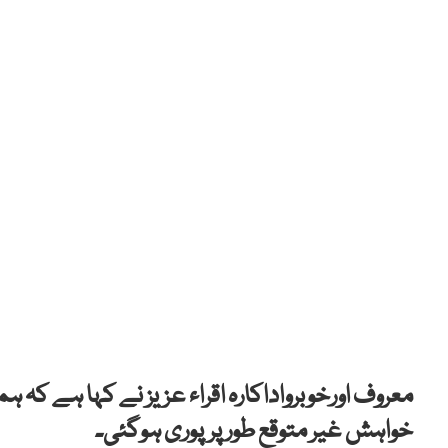
معروف اورخوبرواداکارہ اقراء عزیز نے کہا ہے کہ
خواہش غیر متوقع طور پرپوری ہوگئی۔