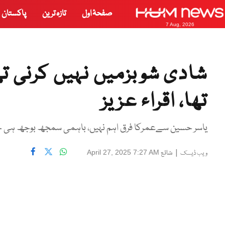
صفحۂ اول
تازہ ترین
پاکستان
7 Aug, 2026
شادی شوبزمیں نہیں کرنی ت
تھا، اقراء عزیز
یاسر حسین سےعمرکا فرق اہم نہیں، باہمی سمجھ بوجھ ہی خوشگ
|
شائع
April 27, 2025 7:27 AM
ویب ڈیسک