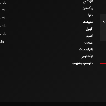
تازہ ترین
Urdu
پاکستان
Urdu
دنیا
Urdu
اس
معیشت
Urdu
کھیل
Urdu
تعلیم
lish
صحت
انٹرٹینمنٹ
ٹیکنالوجی
دلچسپ و عجیب