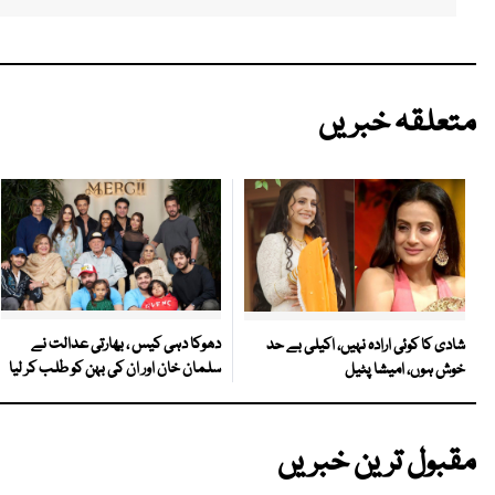
متعلقہ خبریں
دھوکا دہی کیس ، بھارتی عدالت نے
شادی کا کوئی ارادہ نہیں، اکیلی بے حد
سلمان خان اور ان کی بہن کو طلب کر لیا
خوش ہوں، امیشا پٹیل
مقبول ترین خبریں