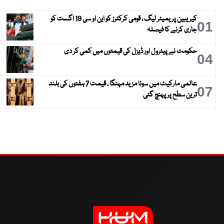
کیریبین پریمیئر لیگ ، قومی کرکٹرز کو این او سی 19 اگست کو
01
جاری کرنے کا فیصلہ
حکومت نے پیٹرول اور ڈیزل کی قیمتوں میں کمی کر دی
04
عالمی مارکیٹ میں سونا مزید مہنگا ، قیمت 7 ہفتوں کی بلند
07
ترین سطح پر پہنچ گئی