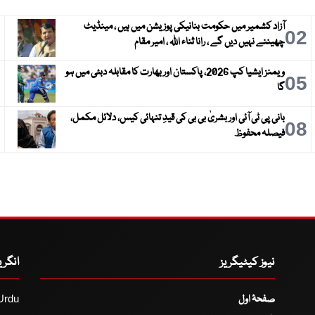
آزاد کشمیر میں حکومت بنانیکی پوزیشن میں ہیں ، مینڈیٹ
3
02
چھیننے نہیں دیں گے ، رانا ثناء اللہ ، امیر مقام
ویمنز ایشیا کپ 2026، پاکستان اور بھارت کا مقابلہ دبئی میں ہو
6
05
گا
بانی پی ٹی آئی اور بشریٰ بی بی کی قیدِ تنہائی کیس، دلائل مکمل،
9
08
فیصلہ محفوظ
نیوز کیٹیگریز
انگر
صفحۂ اول
Urdu