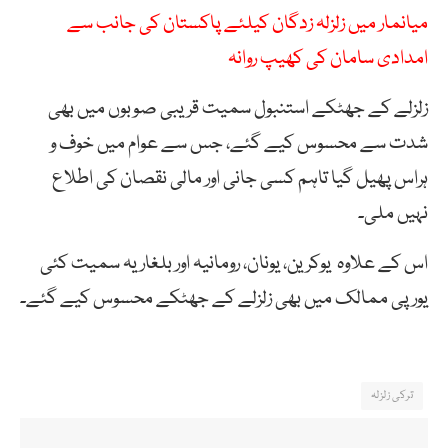
میانمار میں زلزلہ زدگان کیلئے پاکستان کی جانب سے
امدادی سامان کی کھیپ روانہ
زلزلے کے جھٹکے استنبول سمیت قریبی صوبوں میں بھی
شدت سے محسوس کیے گئے، جس سے عوام میں خوف و
ہراس پھیل گیا تاہم کسی جانی اور مالی نقصان کی اطلاع
نہیں ملی۔
اس کے علاوہ یوکرین، یونان، رومانیہ اور بلغاریہ سمیت کئی
یورپی ممالک میں بھی زلزلے کے جھٹکے محسوس کیے گئے۔
ترکی زلزلہ