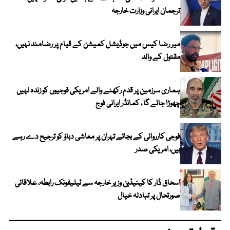
ترجمان ایرانی وزارت خارجہ
میر رضا کیس میں جوڈیشل کمیشن کے قیام پر رضامند نہیں،
مقتول کے والد
ہماری سرزمین پر قدم رکھنے والے امریکی فوجیوں کو زندہ نہیں
چھوڑا جائے گا ، کمانڈر ایرانی فوج
فوجی کارروائی کے بجائے تہران پر معاشی دباؤ کو ترجیح دے رہے
ہیں، امریکی صدر
اسحاق ڈار کا کینیڈین وزیر خارجہ سے ٹیلیفونک رابطہ، علاقائی
صورتحال پر تبادلہ خیال