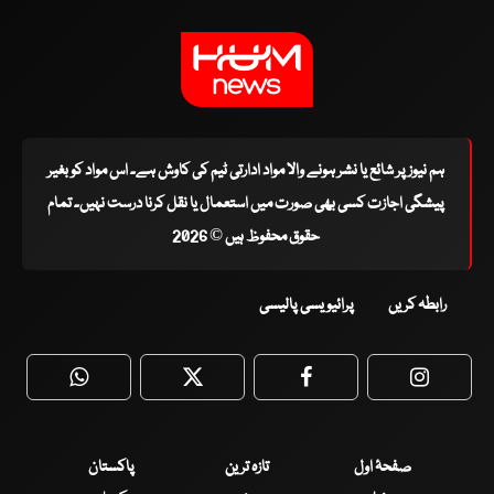
ہم نیوز پر شائع یا نشر ہونے والا مواد ادارتی ٹیم کی کاوش ہے۔ اس مواد کو بغیر
پیشگی اجازت کسی بھی صورت میں استعمال یا نقل کرنا درست نہیں۔ تمام
حقوق محفوظ ہیں © 2026
رابطہ کریں
پرائیویسی پالیسی
WhatsApp
Twitter
Facebook
Faceboo
صفحۂ اول
تازہ ترین
پاکستان