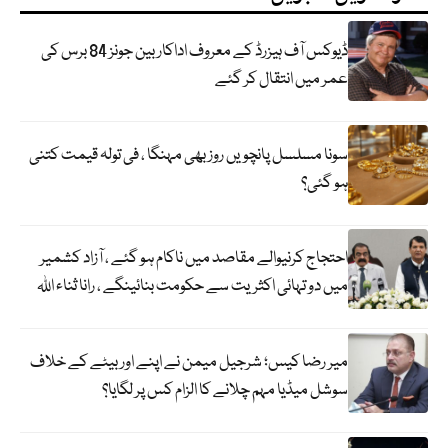
ڈیوکس آف ہیزرڈ کے معروف اداکار بین جونز 84 برس کی
عمر میں انتقال کر گئے
سونا مسلسل پانچویں روز بھی مہنگا ، فی تولہ قیمت کتنی
ہو گئی؟
احتجاج کرنیوالے مقاصد میں ناکام ہو گئے ، آزاد کشمیر
میں دو تہائی اکثریت سے حکومت بنائینگے ، رانا ثناء اللہ
میر رضا کیس؛ شرجیل میمن نے اپنے اور بیٹے کے خلاف
سوشل میڈیا مہم چلانے کا الزام کس پر لگایا؟