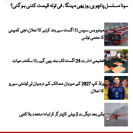
سونا مسلسل پانچویں روز بھی مہنگا ، فی تولہ قیمت کتنی ہو گئی؟
مکہ
ایر
میٹرو بس سروس 11 اگست سے بند کرنے کا اعلان، نجی کمپنی
کا حتمی نوٹس
تعلیمی ادارے 24 اگست تک بند رہیں گے، رانا سکندر حیات
ورلڈ کپ 2027 کے میزبان ممالک کے درمیان ٹی ٹوئنٹی سیریز
کا اعلان
یکے بعد دیگرے 2 ہیلی کاپٹر گر کر تباہ؛ متعدد ہلاکتیں