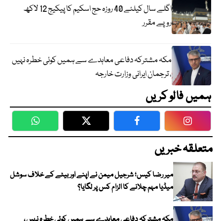
اگلے سال کیلئے 40 روزہ حج اسکیم کا پیکیج 12 لاکھ
روپے مقرر
مکہ مشترکہ دفاعی معاہدے سے ہمیں کوئی خطرہ نہیں
، ترجمان ایرانی وزارت خارجہ
ہمیں فالو کریں
WhatsApp
Twitter
Facebook
Faceboo
متعلقہ خبریں
میر رضا کیس؛ شرجیل میمن نے اپنے اور بیٹے کے خلاف سوشل
میڈیا مہم چلانے کا الزام کس پر لگایا؟
مکہ مشترکہ دفاعی معاہدے سے ہمیں کوئی خطرہ نہیں ،