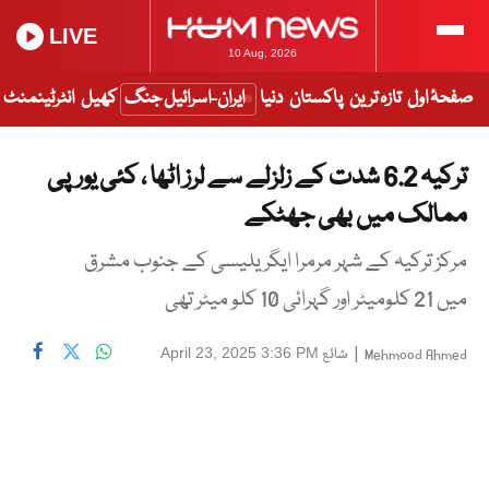
LIVE
10 Aug, 2026
صفحۂ اول
تازہ ترین
پاکستان
دنیا
ایران-اسرائیل جنگ
کھیل
انٹرٹینمنٹ
ترکیہ 6.2 شدت کے زلزلے سے لرز اٹھا ، کئی یورپی
ممالک میں بھی جھٹکے
مرکز ترکیہ کے شہر مرمرا ایگریلیسی کے جنوب مشرق
میں 21 کلومیٹر اور گہرائی 10 کلو میٹر تھی
|
شائع
April 23, 2025 3:36 PM
Mehmood Ahmed