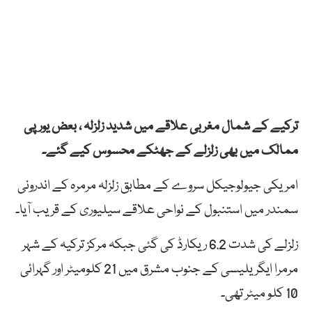
ترکیے کے شمال مغربی علاقے میں شدید زلزلہ ، بعض یورپی
ممالک میں بھی زلزلے کے جھٹکے محسوس کیے گئے۔
امریکی جیولوجیکل سروے کے مطابق زلزلہ مرمرہ کے اندرونی
سمندر میں استنبول کے نواحی علاقے سیلیوری کے قریب آیا۔
زلزلے کی شدت 6.2 ریکارڈ کی گئی جبکہ مرکز ترکیہ کے شہر
مرمرا ایگریلیسی کے جنوب مشرق میں 21 کلومیٹر اور گہرائی
10 کلو میٹر تھی۔