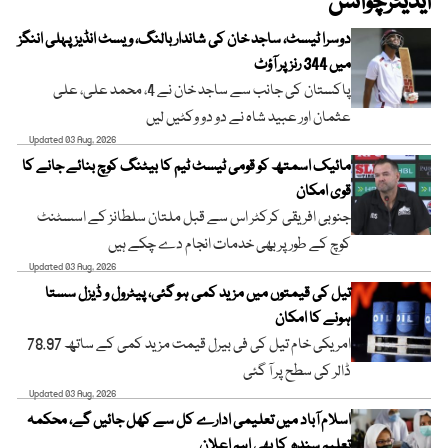
ایڈیٹرچوائس
دوسرا ٹیسٹ، ساجد خان کی شاندار بالنگ، ویسٹ انڈیز پہلی اننگز
میں 344 رنز پر آؤٹ
پاکستان کی جانب سے ساجد خان نے 4، محمد علی، علی
عثمان اور عبید شاہ نے دو دو وکٹیں لیں
Updated 03 Aug, 2026
مائیک اسمتھ کو قومی ٹیسٹ ٹیم کا بیٹنگ کوچ بنائے جانے کا
قوی امکان
جنوبی افریقی کرکٹر اس سے قبل ملتان سلطانز کے اسسٹنٹ
کوچ کے طور پر بھی خدمات انجام دے چکے ہیں
Updated 03 Aug, 2026
تیل کی قیمتوں میں مزید کمی ہو گئی، پیٹرول و ڈیزل سستا
ہونے کا امکان
امریکی خام تیل کی فی بیرل قیمت مزید کمی کے ساتھ 78.97
ڈالر کی سطح پر آ گئی
Updated 03 Aug, 2026
اسلام آباد میں تعلیمی ادارے کل سے کھل جائیں گے، محکمہ
تعلیم سندھ کا بھی اہم اعلان