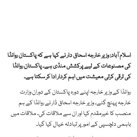
اسلام آباد: وزیر خارجہ اسحاق دار نے کہا ہے کہ پاکستان روانڈا
کی مصنوعات کے لیے پرکشش منڈی ہے۔ پاکستان روانڈا
کی ترقی کرتی معیشت میں اہم کردار ادا کر سکتا ہے۔
روانڈا کے وزیر خارجہ اپنے دورہ پاکستان کے دوران وزارت
خارجہ پہنچ گئے۔ وزیر خارجہ اسحاق ڈار نے روانڈا کے ہم
منصب کا خیرمقدم کیا اور ان سے ملاقات کی۔ ملاقات میں
باہمی دلچسپی کے امور پر تبادلہ خیال کیا گیا۔