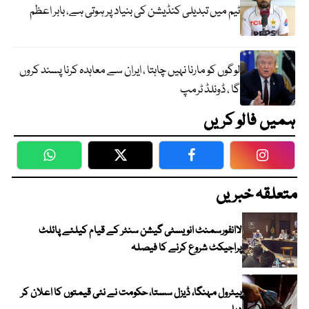
ٹیم میں تبدیلی کنڈیشن کی بنیاد پر ہوتی ہے، بابر اعظم
لوگوں کو مارنا نہیں چاہتا ، ایران سے معاہدہ کرنا پسند کروں
گا ، ڈونلڈ ٹرمپ
ہمیں فالو کریں
WhatsApp
Twitter
Facebook
Faceboo
متعلقہ خبریں
لاانفورسمنٹ انویسٹی گیشن سنٹر کے قیام کیلئے پائلٹ
پراجیکٹ شروع کرنے کا فیصلہ
پیٹرول مہنگا، ڈیزل سستا، حکومت نے نئی قیمتوں کا اعلان کر