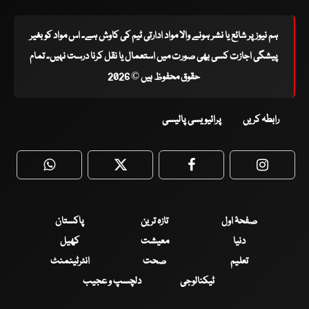
ہم نیوز پر شائع یا نشر ہونے والا مواد ادارتی ٹیم کی کاوش ہے۔ اس مواد کو بغیر
پیشگی اجازت کسی بھی صورت میں استعمال یا نقل کرنا درست نہیں۔ تمام
حقوق محفوظ ہیں © 2026
رابطہ کریں
پرائیویسی پالیسی
WhatsApp
Twitter
Facebook
Faceboo
صفحۂ اول
تازہ ترین
پاکستان
دنیا
معیشت
کھیل
تعلیم
صحت
انٹرٹینمنٹ
ٹیکنالوجی
دلچسپ و عجیب