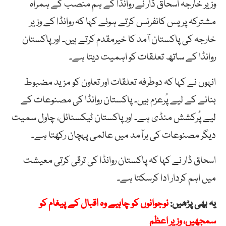
وزیر خارجہ اسحاق ڈار نے روانڈا کے ہم منصب کے ہمراہ
مشترکہ پریس کانفرنس کرتے ہوئے کہا کہ روانڈا کے وزیر
خارجہ کی پاکستان آمد کا خیرمقدم کرتے ہیں۔ اور پاکستان
روانڈا کے ساتھ تعلقات کو اہمیت دیتا ہے۔
انہوں نے کہا کہ دوطرفہ تعلقات اور تعاون کو مزید مضبوط
بنانے کے لیے پُرعزم ہیں۔ پاکستان روانڈا کی مصنوعات کے
لیے پُرکشش منڈی ہے۔ اور پاکستان ٹیکسٹائل، چاول سمیت
دیگر مصنوعات کی برآمد میں عالمی پہچان رکھتا ہے۔
اسحاق ڈار نے کہا کہ پاکستان روانڈا کی ترقی کرتی معیشت
میں اہم کردار ادا کرسکتا ہے۔
یہ بھی پڑھیں:
نوجوانوں کو چاہیے وہ اقبال کے پیغام کو
سمجھیں، وزیر اعظم