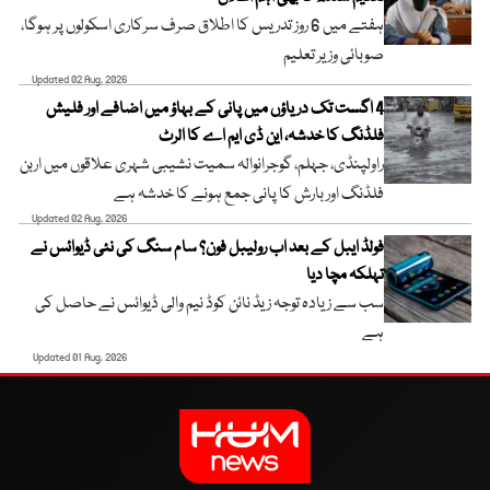
ہفتے میں 6 روز تدریس کا اطلاق صرف سرکاری اسکولوں پر ہوگا،
صوبائی وزیر تعلیم
Updated 02 Aug, 2026
4 اگست تک دریاؤں میں پانی کے بہاؤ میں اضافے اور فلیش
فلڈنگ کا خدشہ، این ڈی ایم اے کا الرٹ
راولپنڈی، جہلم، گوجرانوالہ سمیت نشیبی شہری علاقوں میں اربن
فلڈنگ اور بارش کا پانی جمع ہونے کا خدشہ ہے
Updated 02 Aug, 2026
فولڈ ایبل کے بعد اب رولیبل فون؟ سام سنگ کی نئی ڈیوائس نے
تہلکہ مچا دیا
سب سے زیادہ توجہ زیڈ نائن کوڈ نیم والی ڈیوائس نے حاصل کی
ہے
Updated 01 Aug, 2026