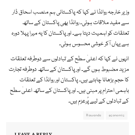
وزیر خارجہ روانڈا نے کہا کہ پاکستانی ہم منصب اسحاق ڈار
سے مفید ملاقات ہوئی۔ روانڈا بھی پاکستان کے ساتھ
تعلقات کو اہمیت دیتا ہے۔ اور پاکستان کا یہ میرا پہلا دورہ
ہے یہاں آکر خوشی محسوس ہوئی۔
انہوں نے کہا کہ اعلیٰ سطح کے تبادلوں سے دوطرفہ تعلقات
مزید مضبوط ہوں گے۔ اور پاکستان کے ساتھ دوطرفہ تجارت
کا حجم بڑھانا چاہتے ہیں۔ پاکستان اور روانڈا کے تعلقات
باہمی احترام پر مبنی ہیں۔ اور پاکستان کے ساتھ اعلیٰ سطح
کے تبادلوں کے لیے پُرعزم ہیں۔
Rawanda
economic
LEAVE A REPLY