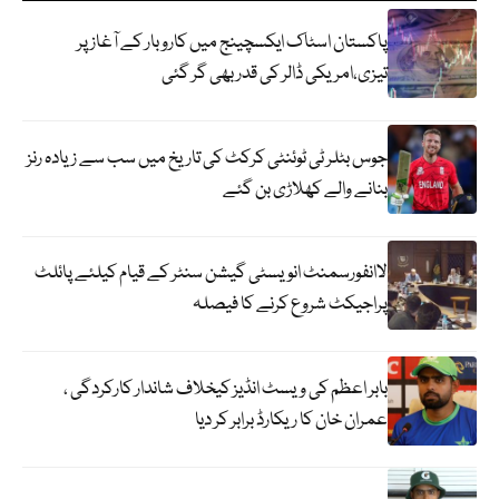
پاکستان اسٹاک ایکسچینج میں کاروبار کے آغاز پر
تیزی،امریکی ڈالر کی قدر بھی گر گئی
جوس بٹلر ٹی ٹوئنٹی کرکٹ کی تاریخ میں سب سے زیادہ رنز
بنانے والے کھلاڑی بن گئے
لاانفورسمنٹ انویسٹی گیشن سنٹر کے قیام کیلئے پائلٹ
پراجیکٹ شروع کرنے کا فیصلہ
بابر اعظم کی ویسٹ انڈیز کیخلاف شاندار کارکردگی ،
عمران خان کا ریکارڈ برابر کر دیا