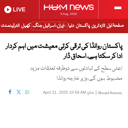
LIVE
6 Aug, 2026
صفحۂ اول
تازہ ترین
پاکستان
دنیا
ایران-اسرائیل جنگ
کھیل
انٹرٹینمنٹ
پاکستان روانڈا کی ترقی کرتی معیشت میں اہم کردار
ادا کر سکتا ہے، اسحاق ڈار
اعلیٰ سطح کے تبادلوں سے دوطرفہ تعلقات مزید
مضبوط ہوں گے، وزیر خارجہ روانڈا
|
شائع
April 21, 2025 10:56 AM
Ahmed Hussain