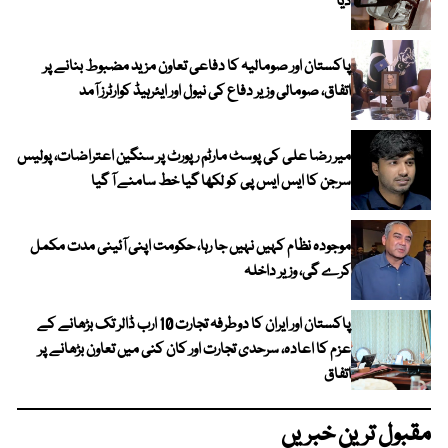
دیا
پاکستان اور صومالیہ کا دفاعی تعاون مزید مضبوط بنانے پر
اتفاق، صومالی وزیر دفاع کی نیول اور ایئرہیڈ کوارٹرز آمد
میر رضا علی کی پوسٹ مارٹم رپورٹ پر سنگین اعتراضات، پولیس
سرجن کا ایس ایس پی کو لکھا گیا خط سامنے آ گیا
موجودہ نظام کہیں نہیں جا رہا، حکومت اپنی آئینی مدت مکمل
کرے گی، وزیر داخلہ
پاکستان اور ایران کا دوطرفہ تجارت 10 ارب ڈالر تک بڑھانے کے
عزم کا اعادہ، سرحدی تجارت اور کان کنی میں تعاون بڑھانے پر
اتفاق
مقبول ترین خبریں