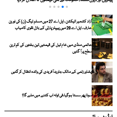
پیٹرول اور ڈیزل سستا، حکومت نے نئی قیمتوں کا اعلان کر دیا
آزاد کشمیر الیکشن ، ایل اے 27 میں مسلم لیگ (ن) کی نورین
عارف ، ایل اے 28 میں پیپلز پارٹی کے بازل نقوی کامیاب
عالمی منڈی میں خام تیل کی قیمتیں تین ہفتوں کی کم ترین
سطح پر آ گئیں
پشاور زلمی کے مالک جاوید آفریدی کی والدہ انتقال کر گئیں
سونا پھر سستا ہوگیا،فی تولہ اب کتنے میں ملے گا؟