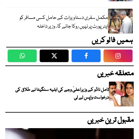
مکمل سفری دستاویزات کے حامل کسی مسافر کو
ایئرپورٹ پر نہیں روکا جائے گا، وزیر داخلہ
ہمیں فالو کریں
WhatsApp
Twitter
Facebook
Faceboo
متعلقہ خبریں
تامل ناڈو کے وزیراعلیٰ وجے کی اہلیہ سنگیتا نے طلاق کی
درخواست واپس لے لی
مقبول ترین خبریں