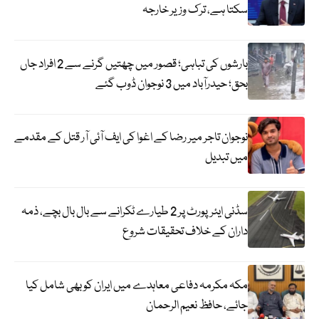
سکتا ہے، ترک وزیر خارجہ
بارشوں کی تباہی؛ قصور میں چھتیں گرنے سے 2 افراد جاں
بحق؛ حیدرآباد میں 3 نوجوان ڈوب گئے
نوجوان تاجر میر رضا کے اغوا کی ایف آئی آر قتل کے مقدمے
میں تبدیل
سڈنی ایئرپورٹ پر 2 طیارے ٹکرانے سے بال بال بچے، ذمہ
داران کے خلاف تحقیقات شروع
مکہ مکرمہ دفاعی معاہدے میں ایران کو بھی شامل کیا
جائے، حافظ نعیم الرحمان