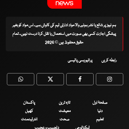
ہم نیوز پر شائع یا نشر ہونے والا مواد ادارتی ٹیم کی کاوش ہے۔ اس مواد کو بغیر
پیشگی اجازت کسی بھی صورت میں استعمال یا نقل کرنا درست نہیں۔ تمام
حقوق محفوظ ہیں © 2026
رابطہ کریں
پرائیویسی پالیسی
WhatsApp
Twitter
Facebook
Faceboo
صفحۂ اول
تازہ ترین
پاکستان
دنیا
معیشت
کھیل
تعلیم
صحت
انٹرٹینمنٹ
ٹیکنالوجی
دلچسپ و عجیب