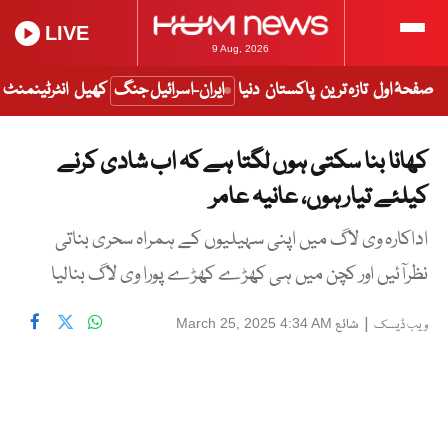
LIVE
9 Aug, 2026
صفحۂ اول
تازہ ترین
پاکستان
دنیا
ایران-اسرائیل جنگ
کھیل
انٹرٹینمنٹ
کھانا بنا سکتی ہوں لگتا ہے کہ اب شادی کرنے
کیلئے تیار ہوں، عانیہ عامر
اداکارہ وی لاگ میں اپنی سہیلیوں کے ہمراہ سحری بناتی
نظرآئیں اور کچن میں ہی کھڑے کھڑے پورا وی لاگ بنالیا
|
شائع
March 25, 2025 4:34 AM
ویب ڈیسک