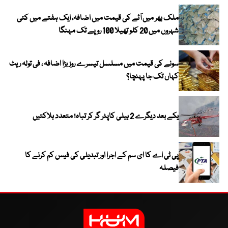
ملک بھر میں آٹے کی قیمت میں اضافہ، ایک ہفتے میں کئی
شہروں میں 20 کلو تھیلا 100 روپے تک مہنگا
سونے کی قیمت میں مسلسل تیسرے روز بڑا اضافہ ، فی تولہ ریٹ
کہاں تک جا پہنچا؟
یکے بعد دیگرے 2 ہیلی کاپٹر گر کر تباہ؛ متعدد ہلاکتیں
پی ٹی اے کا ای سم کے اجرا اور تبدیلی کی فیس کم کرنے کا
فیصلہ