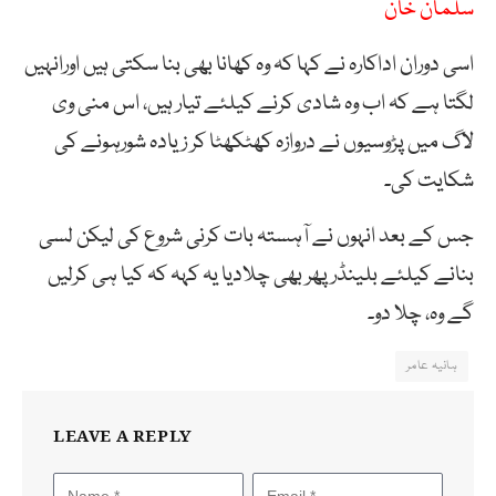
سلمان خان
اسی دوران اداکارہ نے کہا کہ وہ کھانا بھی بنا سکتی ہیں اورانہیں
لگتا ہے کہ اب وہ شادی کرنے کیلئے تیار ہیں، اس منی وی
لاگ میں پڑوسیوں نے دروازہ کھٹکھٹا کر زیادہ شورہونے کی
شکایت کی۔
جس کے بعد انہوں نے آہستہ بات کرنی شروع کی لیکن لسی
بنانے کیلئے بلینڈر پھر بھی چلادیا یہ کہہ کہ کیا ہی کرلیں
گے وہ، چلا دو۔
ہانیہ عامر
LEAVE A REPLY