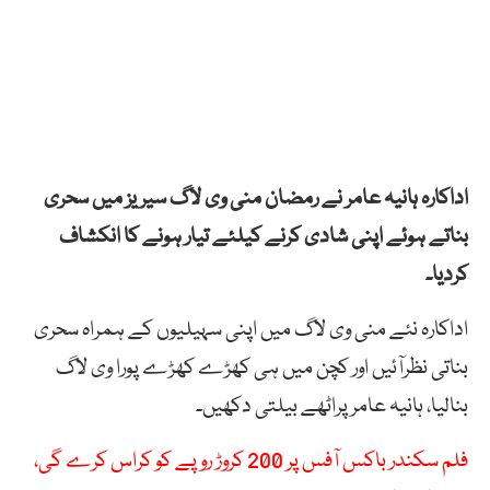
اداکارہ ہانیہ عامر نے رمضان منی وی لاگ سیریز میں سحری
بناتے ہوئے اپنی شادی کرنے کیلئے تیار ہونے کا انکشاف
کردیا۔
اداکارہ نئے منی وی لاگ میں اپنی سہیلیوں کے ہمراہ سحری
بناتی نظرآئیں اور کچن میں ہی کھڑے کھڑے پورا وی لاگ
بنالیا، ہانیہ عامر پراٹھے بیلتی دکھیں۔
فلم سکندر باکس آفس پر 200 کروڑ روپے کو کراس کرے گی،