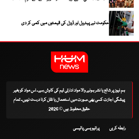
حکومت نے پیٹرول اور ڈیزل کی قیمتوں میں کمی کر دی
ہم نیوز پر شائع یا نشر ہونے والا مواد ادارتی ٹیم کی کاوش ہے۔ اس مواد کو بغیر
پیشگی اجازت کسی بھی صورت میں استعمال یا نقل کرنا درست نہیں۔ تمام
حقوق محفوظ ہیں © 2026
رابطہ کریں
پرائیویسی پالیسی