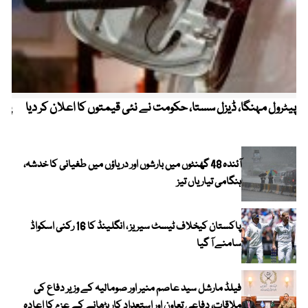
پیٹرول مہنگا، ڈیزل سستا، حکومت نے نئی قیمتوں کا اعلان کر دیا
پنج
آئندہ 48 گھنٹوں میں بارشوں اور دریاؤں میں طغیانی کا خدشہ،
ہنگامی تیاریاں تیز
پاکستان کیخلاف ٹیسٹ سیریز ، انگلینڈ کا 16 رکنی اسکواڈ
سامنے آ گیا
فیلڈ مارشل سید عاصم منیر اور صومالیہ کے وزیر دفاع کی
ملاقات، دفاعی تعاون اور استعدادِ کار بڑھانے کے عزم کا اعادہ