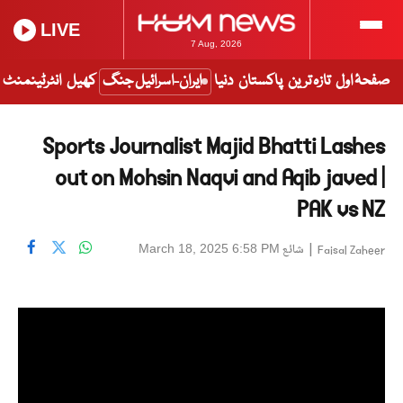
LIVE
7 Aug, 2026
صفحۂ اول
تازہ ترین
پاکستان
دنیا
ایران-اسرائیل جنگ
کھیل
انٹرٹینمنٹ
Sports Journalist Majid Bhatti Lashes
out on Mohsin Naqvi and Aqib javed |
PAK vs NZ
|
شائع
March 18, 2025 6:58 PM
Faisal Zaheer