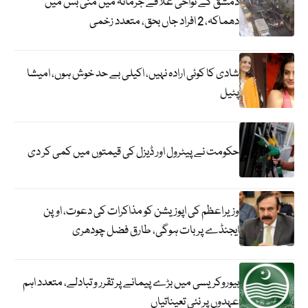
دمشق کے نواحی علاقے جرمانہ میں منی بس میں
دھماکہ، 2 افراد جاں بحق، متعدد زخمی
شادی کا کوئی ارادہ نہیں، اکیلی بے حد خوش ہوں، امیشا
پٹیل
حکومت نے پیٹرول اور ڈیزل کی قیمتوں میں کمی کر دی
وزیراعظم کی اپوزیشن کو مذاکرات کی دعوت، اوپن
ایجنڈے پر بات ہوگی، طارق فضل چودھری
بیوروکریسی میں بڑے پیمانے پر تقرر و تبادلے، متعدد اہم
عہدوں پر نئی تعیناتیاں