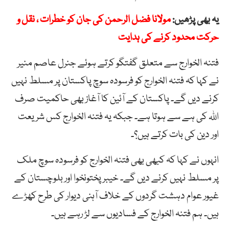
یہ بھی پڑھیں:
مولانا فضل الرحمن کی جان کو خطرات ، نقل و
حرکت محدود کرنے کی ہدایت
فتنہ الخوارج سے متعلق گفتگو کرتے ہوئے جنرل عاصم منیر
نے کہا کہ فتنہ الخوارج کو فرسودہ سوچ پاکستان پر مسلط نہیں
کرنے دیں گے۔ پاکستان کے آئین کا آغاز بھی حاکمیت صرف
اللہ کی ہے سے ہوتا ہے۔ جبکہ یہ فتنہ الخوارج کس شریعت
اور دین کی بات کرتے ہیں؟۔
انہوں نے کہا کہ کبھی بھی فتنہ الخوارج کو فرسودہ سوچ ملک
پر مسلط نہیں کرنے دیں گے۔ خیبر پختونخوا اور بلوچستان کے
غیور عوام دہشت گردوں کے خلاف آہنی دیوار کی طرح کھڑے
ہیں۔ ہم فتنہ الخوارج کے فسادیوں سے لڑ رہے ہیں۔