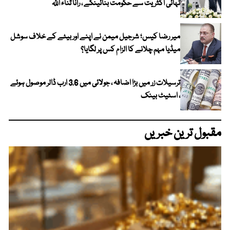
تہائی اکثریت سے حکومت بنائینگے ، رانا ثناء اللہ
میر رضا کیس؛ شرجیل میمن نے اپنے اور بیٹے کے خلاف سوشل
میڈیا مہم چلانے کا الزام کس پر لگایا؟
ترسیلات زر میں بڑا اضافہ ، جولائی میں 3.6 ارب ڈالر موصول ہوئے
، اسٹیٹ بینک
مقبول ترین خبریں