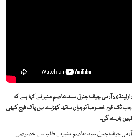
راولپنڈی: آرمی چیف جنرل سید عاصم منیر نے کہا ہے کہ
جب تک قوم خصوصاً نوجوان ساتھ کھڑے ہیں پاک فوج کبھی
نہیں ہارے گی۔
آرمی چیف جنرل سید عاصم منیر نے طلبا سے خصوصی