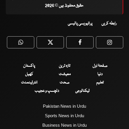
حقوق محفوظ ہیں © 2026
رابطہ کریں
پرائیویسی پالیسی
WhatsApp
Twitter
Facebook
Faceboo
صفحۂ اول
تازہ ترین
پاکستان
دنیا
معیشت
کھیل
تعلیم
صحت
انٹرٹینمنٹ
ٹیکنالوجی
دلچسپ و عجیب
Pakistan News in Urdu
Sports News in Urdu
Business News in Urdu