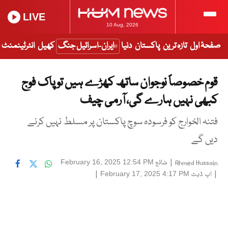
LIVE
10 Aug, 2026
صفحۂ اول
تازہ ترین
پاکستان
دنیا
ایران-اسرائیل جنگ
کھیل
انٹرٹینمنٹ
قوم خصوصاً نوجوان ساتھ کھڑے ہیں تو پاک فوج
کبھی نہیں ہارے گی، آرمی چیف
فتنہ الخوارج کو فرسودہ سوچ پاکستان پر مسلط نہیں کرنے
دیں گے
|
شائع
February 16, 2025 12:54 PM
Ahmed Hussain
|
اپ ڈیٹ
|
February 17, 2025 4:17 PM