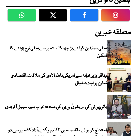
ہمیں فالو کریں
WhatsApp
Twitter
Facebook
Faceboo
متعلقہ خبریں
بجلی صارفین کیلئے بڑا جھٹکا، ستمبر سے بجلی نرخ بڑھنے کا
امکان
وفاقی وزیر خزانہ سے امریکی ناظم الامور کی ملاقات، اقتصادی
تعاون پر تبادلہ خیال
بانی پی ٹی آئی اور بشریٰ بی بی کی صحت خراب ہے، سہیل آفریدی
احتجاج کرنیوالے مقاصد میں ناکام ہو گئے ، آزاد کشمیر میں دو