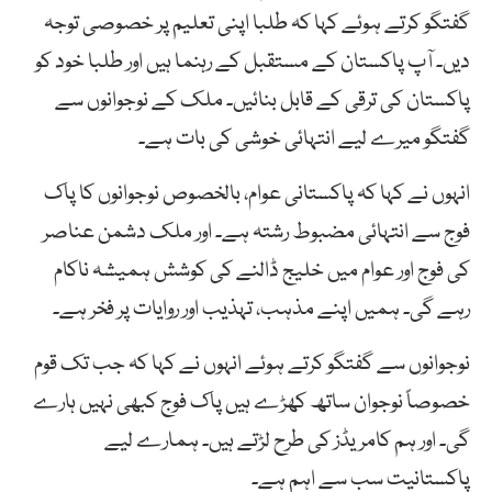
گفتگو کرتے ہوئے کہا کہ طلبا اپنی تعلیم پر خصوصی توجہ
دیں۔ آپ پاکستان کے مستقبل کے رہنما ہیں اور طلبا خود کو
پاکستان کی ترقی کے قابل بنائیں۔ ملک کے نوجوانوں سے
گفتگو میرے لیے انتہائی خوشی کی بات ہے۔
انہوں نے کہا کہ پاکستانی عوام، بالخصوص نوجوانوں کا پاک
فوج سے انتہائی مضبوط رشتہ ہے۔ اور ملک دشمن عناصر
کی فوج اور عوام میں خلیج ڈالنے کی کوشش ہمیشہ ناکام
رہے گی۔ ہمیں اپنے مذہب، تہذیب اور روایات پر فخر ہے۔
نوجوانوں سے گفتگو کرتے ہوئے انہوں نے کہا کہ جب تک قوم
خصوصاً نوجوان ساتھ کھڑے ہیں پاک فوج کبھی نہیں ہارے
گی۔ اور ہم کامریڈز کی طرح لڑتے ہیں۔ ہمارے لیے
پاکستانیت سب سے اہم ہے۔