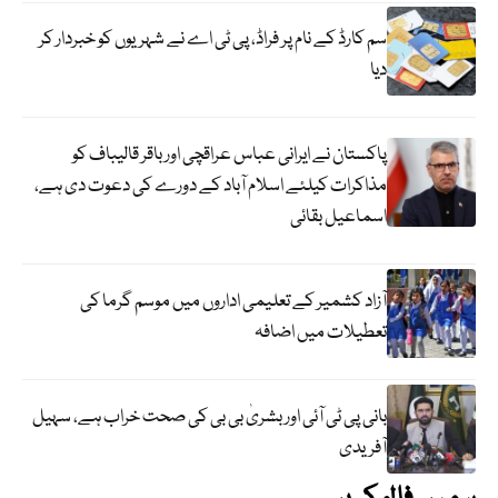
سم کارڈ کے نام پر فراڈ، پی ٹی اے نے شہریوں کو خبردار کر
دیا
پاکستان نے ایرانی عباس عراقچی اورباقر قالیباف کو
مذاکرات کیلئے اسلام آباد کے دورے کی دعوت دی ہے،
اسماعیل بقائی
آزاد کشمیر کے تعلیمی اداروں میں موسم گرما کی
تعطیلات میں اضافہ
بانی پی ٹی آئی اور بشریٰ بی بی کی صحت خراب ہے، سہیل
آفریدی