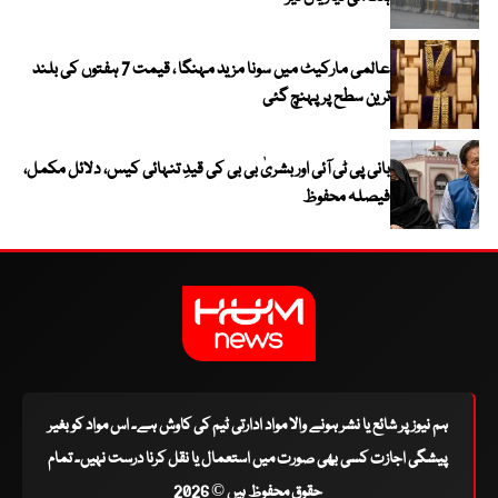
عالمی مارکیٹ میں سونا مزید مہنگا ، قیمت 7 ہفتوں کی بلند
ترین سطح پر پہنچ گئی
بانی پی ٹی آئی اور بشریٰ بی بی کی قیدِ تنہائی کیس، دلائل مکمل،
فیصلہ محفوظ
ہم نیوز پر شائع یا نشر ہونے والا مواد ادارتی ٹیم کی کاوش ہے۔ اس مواد کو بغیر
پیشگی اجازت کسی بھی صورت میں استعمال یا نقل کرنا درست نہیں۔ تمام
حقوق محفوظ ہیں © 2026