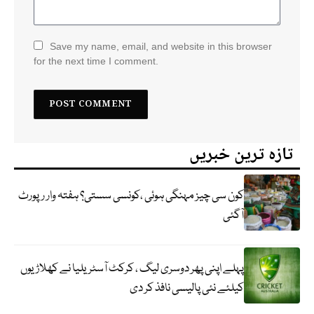
Save my name, email, and website in this browser
for the next time I comment.
تازہ ترین خبریں
کون سی چیز مہنگی ہوئی ،کونسی سستی؟ ہفتہ وار رپورٹ
آگئی
پہلے اپنی پھر دوسری لیگ ، کرکٹ آسٹریلیا نے کھلاڑیوں
کیلئے نئی پالیسی نافذ کر دی