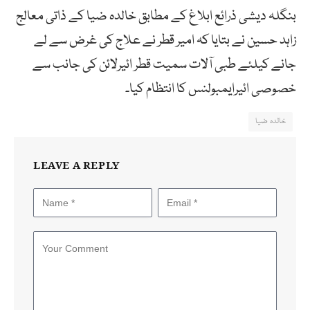
بنگلہ دیشی ذرائع ابلاغ کے مطابق خالدہ ضیا کے ذاتی معالج
زاہد حسین نے بتایا کہ امیر قطر نے علاج کی غرض سے لے
جانے کیلئے طبی آلات سمیت قطر ائیرلائن کی جانب سے
خصوصی ائیرایمبولنس کا انتظام کیا۔
خالدہ ضیا
LEAVE A REPLY