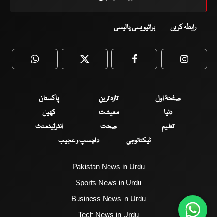
رابطہ کریں
پرائیویسی پالیسی
WhatsApp
Twitter
Facebook
Faceboo
صفحۂ اول
تازہ ترین
پاکستان
دنیا
معیشت
کھیل
تعلیم
صحت
انٹرٹینمنٹ
ٹیکنالوجی
دلچسپ و عجیب
Pakistan News in Urdu
Sports News in Urdu
Business News in Urdu
Tech News in Urdu