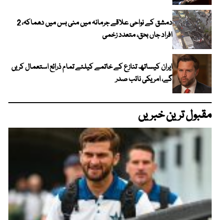
دمشق کے نواحی علاقے جرمانہ میں منی بس میں دھماکہ، 2
افراد جاں بحق، متعدد زخمی
ایران کیساتھ تنازع کے خاتمے کیلئے تمام ذرائع استعمال کریں
گے، امریکی نائب صدر
مقبول ترین خبریں