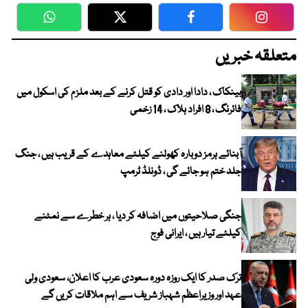
WhatsApp
Twitter
Facebook
Faceboo
متعلقہ خبریں
بینکاک ، دادا اور دادی کو قتل کرنے کے بعد ملزم کی اسکول میں
فائرنگ ، 8 افراد ہلاک ، 14 زخمی
آبنائے ہرمز دوبارہ کھولنے کیلئے معاہدے کے قریب ہیں ، جنگ
جلد ختم ہو جائے گی ، ڈونلڈ ٹرمپ
جنگی صلاحیتوں میں اضافہ کر دیا ، ہر خطرے سے نمٹنے
کیلئے تیار ہیں ، ایرانی فوج
ترک صدر کا ایک روزہ دورہ سعودی عرب کا اعلان، سعودی ولی
عہد اور وزیراعظم شہباز شریف سے اہم ملاقات کریں گے