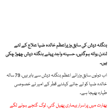
بنگلہ دیش کی سابق وزیراعظم خالدہ ضیا علاج کے لئے
لندن روانہ ہوگئیں، حسینہ واجد پہلے بنگلہ دیش چھوڑ چکی
ہیں۔
اب دونوں سابق وزرائے اعظم بنگلہ دیش سے باہر ہیں، 79 سالہ
خالدہ ضیا کو لے جانے کیلئے قطر کے امیر نے خصوصی
طیارہ بھیجا ہے۔
بھارت میں پراسرار بیماری پھیل گئی، لوگ گنجے ہونے لگے