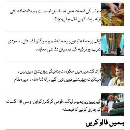
سونے کی قیمت میں مسلسل تیسرے روز بڑا اضافہ ، فی
تولہ ریٹ کہاں تک جا پہنچا؟
ایک پر حملہ تینوں پر حملہ تصور ہو گا، پاکستان ، سعودی
عرب اور ترکیہ کے درمیان دفاعی معاہدہ
آزاد کشمیر میں حکومت بنانیکی پوزیشن میں ہیں ،
مینڈیٹ چھیننے نہیں دیں گے ، رانا ثناء اللہ ، امیر مقام
کیریبین پریمیئر لیگ ، قومی کرکٹرز کو این او سی 19 اگست
کو جاری کرنے کا فیصلہ
ہمیں فالو کریں