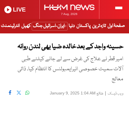
LIVE
7 Aug, 2026
صفحۂ اول
تازہ ترین
پاکستان
دنیا
ایران-اسرائیل جنگ
کھیل
انٹرٹینمنٹ
حسینہ واجد کے بعد خالدہ ضیا بھی لندن روانہ
امیر قطر نے علاج کی غرض سے لے جانے کیلئے طبی
آلات سمیت خصوصی ائیرایمبولنس کا انتظام کیا، ذاتی
معالج
|
شائع
January 9, 2025 1:04 AM
ویب ڈیسک