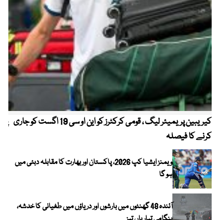
کیریبین پریمیئر لیگ ، قومی کرکٹرز کو این او سی 19 اگست کو جاری
پیٹ
کرنے کا فیصلہ
ویمنز ایشیا کپ 2026، پاکستان اور بھارت کا مقابلہ دبئی میں
ہو گا
آئندہ 48 گھنٹوں میں بارشوں اور دریاؤں میں طغیانی کا خدشہ،
ہنگامی تیاریاں تیز