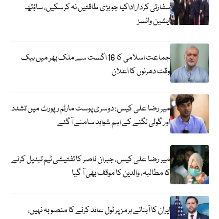
سفارتی کردار اداکیا جو بڑی طاقتیں نہ کرسکیں، ساؤتھ
ایشین وائسز
جماعت اسلامی کا 16 اگست سے ملک بھر میں بیک
وقت دھرنوں کا اعلان
میر رضا علی کیس: دوسری پوسٹ مارٹم رپورٹ میں تشدد
اور گولی لگنے کے اہم شواہد سامنے آگئے
میر رضا علی کیس، جبران ناصر کا تفتیشی ٹیم تبدیل کرنے
کا مطالبہ، والدین کا موقف بھی آ گیا
ایران کا آبنائے ہرمز پر ٹول عائد کرنے کا منصوبہ نہیں،