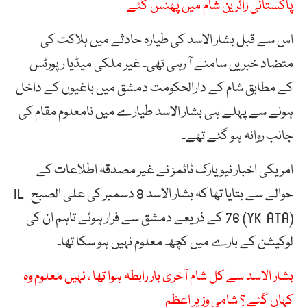
پاکستانی زائرین شام میں پھنس گئے
اس سے قبل بشار الاسد کی طیارہ حادثے میں ہلاکت کی
متضاد خبریں سامنے آ رہی تھی۔ غیر ملکی میڈیا رپورٹس
کے مطابق شام کے دارالحکومت دمشق میں باغیوں کے داخل
ہونے سے پہلے ہی بشار الاسد طیارے میں نامعلوم مقام کی
جانب روانہ ہو گئے تھے۔
امریکی اخبار نیو یارک ٹائمز نے غیر مصدقہ اطلاعات کے
حوالے سے بتایا تھا کہ بشار الاسد 8 دسمبر کی علی الصبح IL-
76 (YK-ATA) کے ذریعے دمشق سے فرار ہوئے تاہم ان کی
لوکیشن کے بارے میں کچھ معلوم نہیں ہو سکا تھا۔
بشار الاسد سے کل شام آخری بار رابطہ ہوا تھا ، نہیں معلوم وہ
کہاں گئے ؟ شامی وزیر اعظم