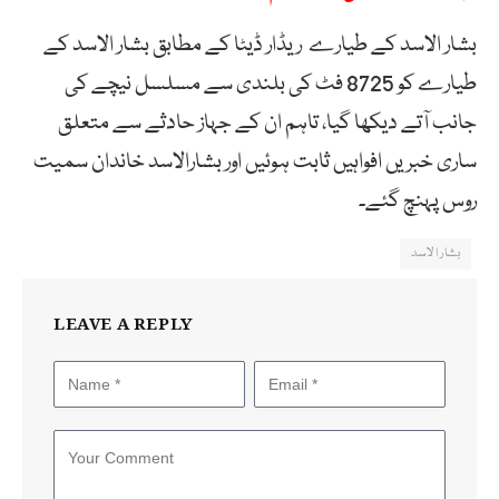
بشار الاسد کے طیارے ریڈار ڈیٹا کے مطابق بشار الاسد کے
طیارے کو 8725 فٹ کی بلندی سے مسلسل نیچے کی
جانب آتے دیکھا گیا، تاہم ان کے جہاز حادثے سے متعلق
ساری خبریں افواہیں ثابت ہوئیں اور بشارالاسد خاندان سمیت
روس پہنچ گئے۔
بشار الاسد
LEAVE A REPLY