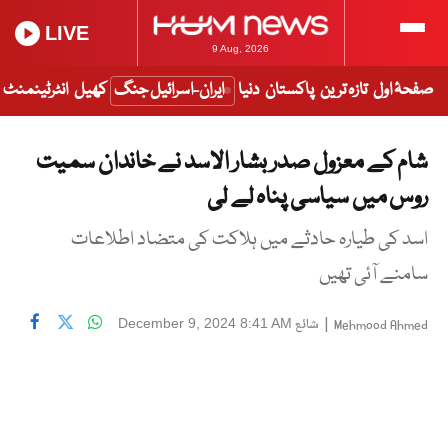
LIVE
9 Aug, 2026
صفحۂ اول
تازہ ترین
پاکستان
دنیا
ایران-اسرائیل جنگ
کھیل
انٹرٹینمنٹ
شام کے معزول صدر بشار الاسد نے خاندان سمیت
روس میں سیاسی پناہ لے لی
اسد کی طیارہ حادثے میں ہلاکت کی متضاد اطلاعات
سامنے آئی تھیں
|
شائع
December 9, 2024 8:41 AM
Mehmood Ahmed