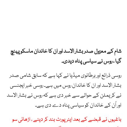
شام کے معزول صدر بشار الاسد اور ان کا خاندان ماسکو پہنچ
گیا ، روس نے سیاسی پناہ دیدی۔
روسی ذرائع اور برطانوی میڈیا نے کہا ہے کہ سابق شامی صدر
بشار الاسد اور ان کا خاندان روس میں ہے۔ روسی خبر ایجنسی
نے کریملن کے حوالے سے خبر دی ہے کہ روس نے بشار الاسد
اور اُن کے خاندان کو سیاسی پناہ دے دی ہے۔
باغیوں نے قبضے کے بعد ایئر پورٹ بند کر دیئے ، اڑھائی سو