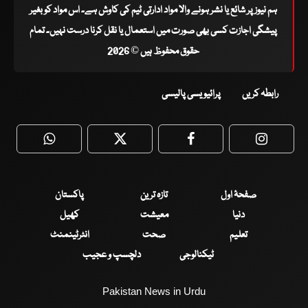
ہم نیوز پر شائع یا نشر ہونے والا مواد ادارتی ٹیم کی کاوش ہے۔ اس مواد کو بغیر
پیشگی اجازت کسی بھی صورت میں استعمال یا نقل کرنا درست نہیں۔ تمام
حقوق محفوظ ہیں © 2026
رابطہ کریں
پرائیویسی پالیسی
WhatsApp
Twitter
Facebook
Faceboo
صفحۂ اول
تازہ ترین
پاکستان
دنیا
معیشت
کھیل
تعلیم
صحت
انٹرٹینمنٹ
ٹیکنالوجی
دلچسپ و عجیب
Pakistan News in Urdu