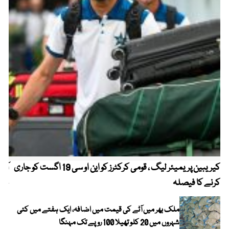
کیریبین پریمیئر لیگ ، قومی کرکٹرز کو این او سی 19 اگست کو جاری
آز
کرنے کا فیصلہ
چھی
ملک بھر میں آٹے کی قیمت میں اضافہ، ایک ہفتے میں کئی
شہروں میں 20 کلو تھیلا 100 روپے تک مہنگا