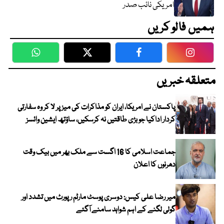
امریکی نائب صدر
ہمیں فالو کریں
WhatsApp
Twitter
Facebook
Faceboo
متعلقہ خبریں
پاکستان نے امریکا، ایران کو مذاکرات کی میز پر لا کر وہ سفارتی
کردار اداکیا جو بڑی طاقتیں نہ کرسکیں، ساؤتھ ایشین وائسز
جماعت اسلامی کا 16 اگست سے ملک بھر میں بیک وقت
دھرنوں کا اعلان
میر رضا علی کیس: دوسری پوسٹ مارٹم رپورٹ میں تشدد اور
گولی لگنے کے اہم شواہد سامنے آگئے