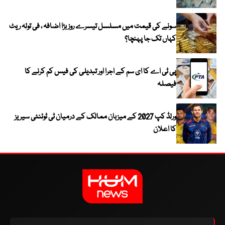
سونے کی قیمت میں مسلسل تیسرے روز بڑا اضافہ ، فی تولہ ریٹ
کہاں تک جا پہنچا؟
پی ٹی اے کا ای سم کے اجرا اور تبدیلی کی فیس کم کرنے کا
فیصلہ
ورلڈ کپ 2027 کے میزبان ممالک کے درمیان ٹی ٹوئنٹی سیریز
کا اعلان