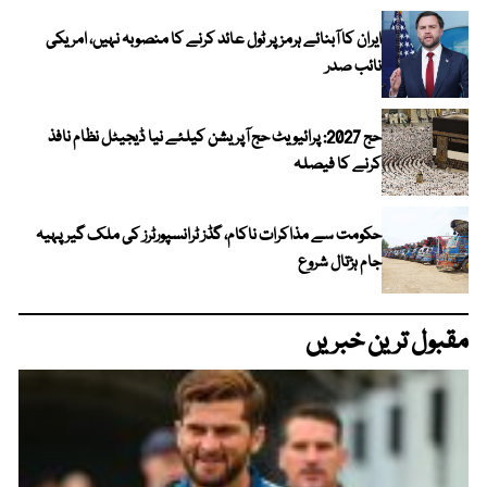
ایران کا آبنائے ہرمز پر ٹول عائد کرنے کا منصوبہ نہیں، امریکی
نائب صدر
حج 2027: پرائیویٹ حج آپریشن کیلئے نیا ڈیجیٹل نظام نافذ
کرنے کا فیصلہ
حکومت سے مذاکرات ناکام، گڈز ٹرانسپورٹرز کی ملک گیر پہیہ
جام ہڑتال شروع
مقبول ترین خبریں