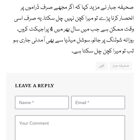
صحیفہ جبار نے مزید کہا کہ اگر مجھے صرف ڈراموں پر
انحصار کرنا پڑے تو میرا کچن نہیں چل سکتا، یہ صرف اسی
وقت ممکن ہے جب میں سال بھر میں 4 پراجیکٹ کروں،
روزانہ شوٹنگ پر جائو، سوشل میڈیا سے بھی آمدنی جاری ہو
تب تو میرا کچن چل سکتا ہے۔
صحیفہ جبار
کچن
LEAVE A REPLY