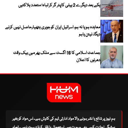
یکے بعد دیگرے 2 ہیلی کاپٹر گر کر تباہ؛ متعدد ہلاکتیں
معاہدہ ہو یا نہ ہو، اسرائیل ایران کو جوہری ہتھیارحاصل نہیں کرنے
دیگا، نیتن یاہو
جماعت اسلامی کا 16 اگست سے ملک بھر میں بیک وقت
دھرنوں کا اعلان
ہم نیوز پر شائع یا نشر ہونے والا مواد ادارتی ٹیم کی کاوش ہے۔ اس مواد کو بغیر
پیشگی اجازت کسی بھی صورت میں استعمال یا نقل کرنا درست نہیں۔ تمام