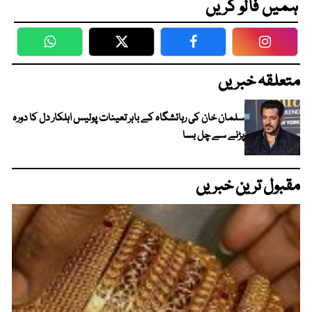
ہمیں فالو کریں
WhatsApp
Twitter
Facebook
Faceboo
متعلقہ خبریں
سلمان خان کی رہائشگاہ کے باہر تعینات پولیس اہلکار دل کا دورہ
پڑنے سے چل بسا
مقبول ترین خبریں