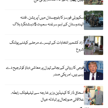
سکیورٹی فورسز کا بلوچستان میں آپریشن ، فتنہ
الہندوستان کے اہم سرغنہ سمیت 5 دہشتگرد ہلاک
آزاد کشمیر انتخابات کے تیسرے مرحلے کیلئے پولنگ
شروع
فوجی کارروائی کے بجائے تہران پر معاشی دباؤ کو ترجیح دے
رہے ہیں، امریکی صدر
اسحاق ڈار کا کینیڈین وزیر خارجہ سے ٹیلیفونک رابطہ،
علاقائی صورتحال پر تبادلہ خیال