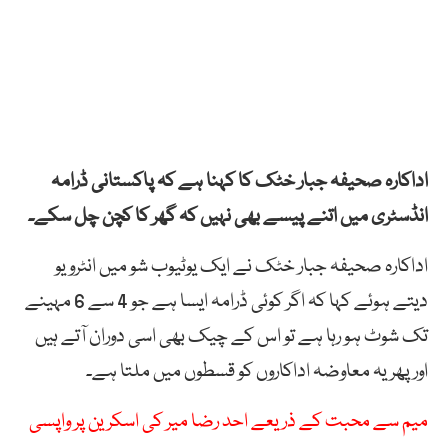
اداکارہ صحیفہ جبار خٹک کا کہنا ہے کہ پاکستانی ڈرامہ
انڈسٹری میں اتنے پیسے بھی نہیں کہ گھر کا کچن چل سکے۔
اداکارہ صحیفہ جبار خٹک نے ایک یوٹیوب شو میں انٹرویو
دیتے ہوئے کہا کہ اگر کوئی ڈرامہ ایسا ہے جو 4 سے 6 مہینے
تک شوٹ ہو رہا ہے تو اس کے چیک بھی اسی دوران آتے ہیں
اور پھر یہ معاوضہ اداکاروں کو قسطوں میں ملتا ہے۔
میم سے محبت کے ذریعے احد رضا میر کی اسکرین پر واپسی