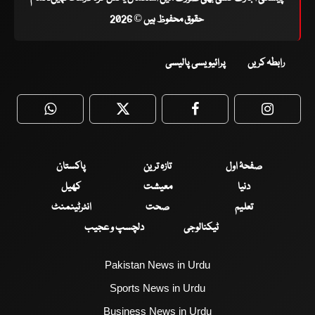
حقوق محفوظ ہیں © 2026
رابطہ کریں
پرائیویسی پالیسی
WhatsApp
Twitter
Facebook
Faceboo
صفحۂ اول
تازہ ترین
پاکستان
دنیا
معیشت
کھیل
تعلیم
صحت
انٹرٹینمنٹ
ٹیکنالوجی
دلچسپ و عجیب
Pakistan News in Urdu
Sports News in Urdu
Business News in Urdu