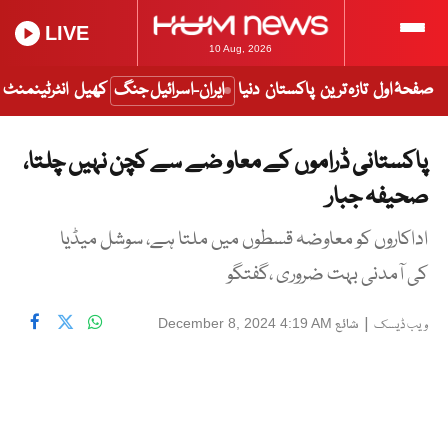
LIVE
10 Aug, 2026
صفحۂ اول
تازہ ترین
پاکستان
دنیا
ایران-اسرائیل جنگ
کھیل
انٹرٹینمنٹ
پاکستانی ڈراموں کے معاو ضے سے کچن نہیں چلتا،
صحیفہ جبار
اداکاروں کو معاوضہ قسطوں میں ملتا ہے، سوشل میڈیا
کی آمدنی بہت ضروری ،گفتگو
|
شائع
December 8, 2024 4:19 AM
ویب ڈیسک