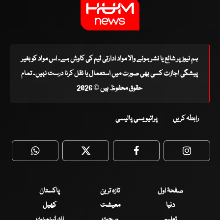
ہم نیوز پر شائع یا نشر ہونے والا مواد ادارتی ٹیم کی کاوش ہے۔ اس مواد کو بغیر
پیشگی اجازت کسی بھی صورت میں استعمال یا نقل کرنا درست نہیں۔ تمام
حقوق محفوظ ہیں © 2026
رابطہ کریں
پرائیویسی پالیسی
WhatsApp
Twitter
Facebook
Faceboo
صفحۂ اول
تازہ ترین
پاکستان
دنیا
معیشت
کھیل
تعلیم
صحت
انٹرٹینمنٹ