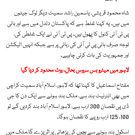
شاہ محمود قریشی، یاسمین راشد سمیت دیگر لوگ جیلوں
میں ہیں۔ یہ کہنا غلط ہے کہ پاکستان دلدل میں ہے اور بانی
پی ٹی آئی کنول کا پھول ہیں۔ پی ٹی آئی نے ایک غلطی کی،
توجہ صرف بانی پی ٹی آئی کی رہائی پر ہے جبکہ انہیں الیکشن
اور جمہوریت کی بات کرنی چاہیے۔
لاہور میں میٹرو بس سروس بحال، روٹ محدود کر دیا گیا
مفتاح اسماعیل کا کہنا تھا کہ لاہور، اسلام آباد سمیت کراچی
میں بھی انٹرنیٹ بند ہے، ملک بند ہونے سے ایک دن کا جی
ڈی پی نقصان 300 ارب ہے، لاہور اسلام آباد بند کردیں گے تو
100، 125 ارب روپے کا نقصان ہوگا۔
اسکول بند ہونے سے بچوں کی پڑھائی پر اثر پڑے گا،ملک میں