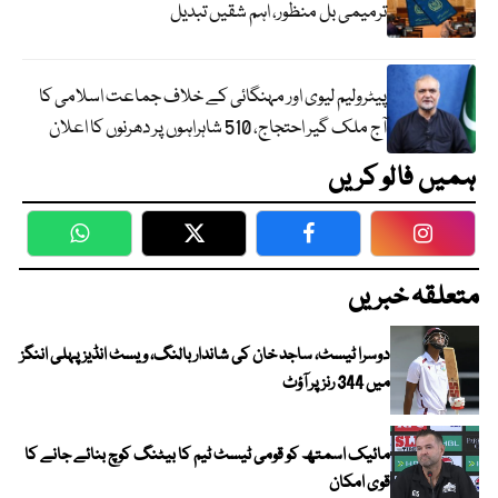
ترمیمی بل منظور، اہم شقیں تبدیل
پیٹرولیم لیوی اور مہنگائی کے خلاف جماعت اسلامی کا
آج ملک گیر احتجاج، 510 شاہراہوں پر دھرنوں کا اعلان
ہمیں فالو کریں
WhatsApp
Twitter
Facebook
Faceboo
متعلقہ خبریں
دوسرا ٹیسٹ، ساجد خان کی شاندار بالنگ، ویسٹ انڈیز پہلی اننگز
میں 344 رنز پر آؤٹ
مائیک اسمتھ کو قومی ٹیسٹ ٹیم کا بیٹنگ کوچ بنائے جانے کا
قوی امکان