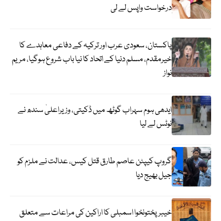
درخواست واپس لے لی
پاکستان، سعودی عرب اور ترکیہ کے دفاعی معاہدے کا
خیرمقدم، مسلم دنیا کے اتحاد کا نیا باب شروع ہوگیا، مریم
نواز
ایدھی ہوم سہراب گوٹھ میں ڈکیتی، وزیراعلیٰ سندھ نے
نوٹس لے لیا
گروپ کیپٹن عاصم طارق قتل کیس، عدالت نے ملزم کو
جیل بھیج دیا
خیبرپختونخوا اسمبلی کا اراکین کی مراعات سے متعلق