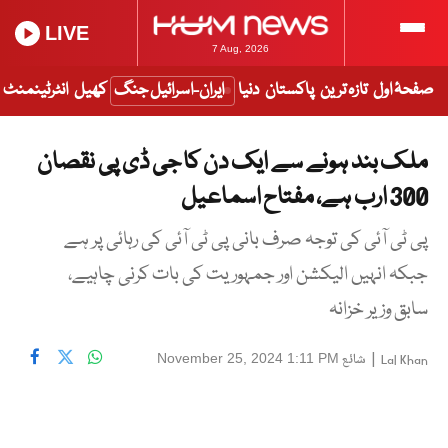
LIVE
7 Aug, 2026
صفحۂ اول
تازہ ترین
پاکستان
دنیا
ایران-اسرائیل جنگ
کھیل
انٹرٹینمنٹ
ملک بند ہونے سے ایک دن کا جی ڈی پی نقصان
300 ارب ہے، مفتاح اسماعیل
پی ٹی آئی کی توجہ صرف بانی پی ٹی آئی کی رہائی پر ہے
جبکہ انہیں الیکشن اور جمہوریت کی بات کرنی چاہیے،
سابق وزیر خزانہ
|
شائع
November 25, 2024 1:11 PM
Lal Khan