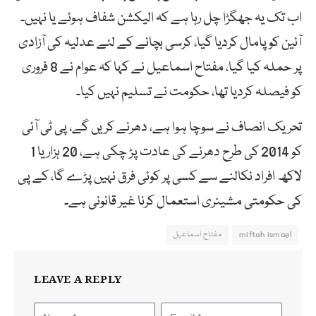
اب تک یہ جھگڑا چل رہا ہے کہ الیکشن شفاف ہوئے یا نہیں۔
آئین کو پامال کردیا گیا، کرسی بچانے کے لئے عدلیہ کی آزادی
پر حملہ کیا گیا، مفتاح اسماعیل نے کہا کہ عوام نے 8 فروری
کو فیصلہ کردیا تھا، حکومت نے تسلیم نہیں کیا۔
تحریک انصاف نے سوچا ہوا ہے، دھرنے کریں گے، پی ٹی آئی
کو 2014 کی طرح دھرنے کی عادت پڑ چکی ہے، 20 ہزار یا 1
لاکھ افراد نکالنے سے کسی پر کوئی فرق نہیں پڑے گا، کے پی
کی حکومتی مشینری استعمال کرنا غیر قانونی ہے۔
miftah ismael
مفتاح اسماعیل
LEAVE A REPLY