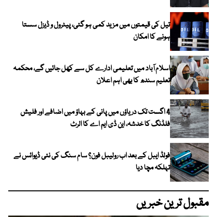
تیل کی قیمتوں میں مزید کمی ہو گئی، پیٹرول و ڈیزل سستا
ہونے کا امکان
اسلام آباد میں تعلیمی ادارے کل سے کھل جائیں گے، محکمہ
تعلیم سندھ کا بھی اہم اعلان
4 اگست تک دریاؤں میں پانی کے بہاؤ میں اضافے اور فلیش
فلڈنگ کا خدشہ، این ڈی ایم اے کا الرٹ
فولڈ ایبل کے بعد اب رولیبل فون؟ سام سنگ کی نئی ڈیوائس نے
تہلکہ مچا دیا
مقبول ترین خبریں