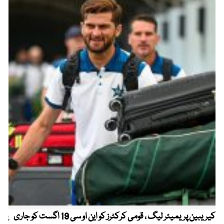
کیریبین پریمیئر لیگ ، قومی کرکٹرز کو این او سی 19 اگست کو جاری
پیٹ