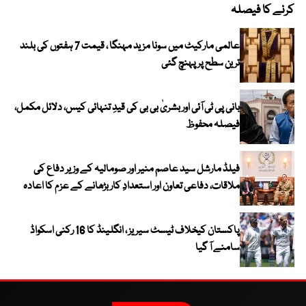
کرنے کا فیصلہ
عالمی مارکیٹ میں سونا مزید مہنگا ، قیمت 7 ہفتوں کی بلند
ترین سطح پر پہنچ گئی
بانی پی ٹی آئی اور بشریٰ بی بی کی قیدِ تنہائی کیس، دلائل مکمل،
فیصلہ محفوظ
فیلڈ مارشل سید عاصم منیر اور صومالیہ کے وزیر دفاع کی
ملاقات، دفاعی تعاون اور استعدادِ کار بڑھانے کے عزم کا اعادہ
پاکستان کیخلاف ٹیسٹ سیریز ، انگلینڈ کا 16 رکنی اسکواڈ
سامنے آ گیا