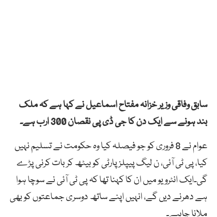
سابق وفاقی وزیر خزانہ مفتاح اسماعیل نے کہا ہے کہ ملک
بند ہونے سے ایک دن کا جی ڈی پی نقصان 300 ارب ہے۔
عوام نے 8 فروری کو جو فیصلہ کیا وہ حکومت نے تسلیم نہیں
کیا، پی ٹی آئی، ن لیگ پیپلز پارٹی کو بیٹھ کر بات کرنی پڑے
گی۔ایک انٹرویو میں ان کا کہنا تھا کہ پی ٹی آئی نے سوچا ہوا
ہے دھرنے دیں گے، انہیں اپنے ساتھ دوسری جماعتوں کو بھی
ملانا چاہیے۔