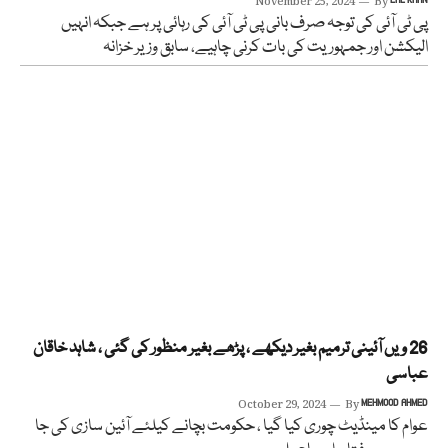
November 25, 2024
By
پی ٹی آئی کی توجہ صرف بانی پی ٹی آئی کی رہائی پر ہے جبکہ انہیں
الیکشن اور جمہوریت کی بات کرنی چاہیے، سابق وزیر خزانہ
26 ویں آئینی ترمیم بغیر دیکھے ، پڑھے بغیر منظور کی گئی ، شاہد خاقان
عباسی
October 29, 2024
By
MEHMOOD AHMED
عوام کا مینڈیٹ چوری کیا گیا ، حکومت بچانے کیلئے آئین سازی کی جا