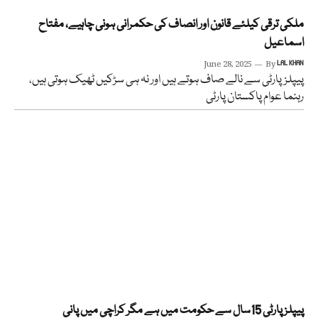
ملکی ترقی کیلئے قانون اور انصاف کی حکمرانی ہونی چاہیے، مفتاح
اسماعیل
June 28, 2025
By
LAL KHAN
پیپلزپارٹی سے نالے صاف ہوتے ہیں اور نہ ہی سڑکیں ٹھیک ہوتی ہیں،
رہنما عوام پاکستان پارٹی
پیپلز پارٹی 15سال سے حکومت میں ہے مگر کراچی میں پانی