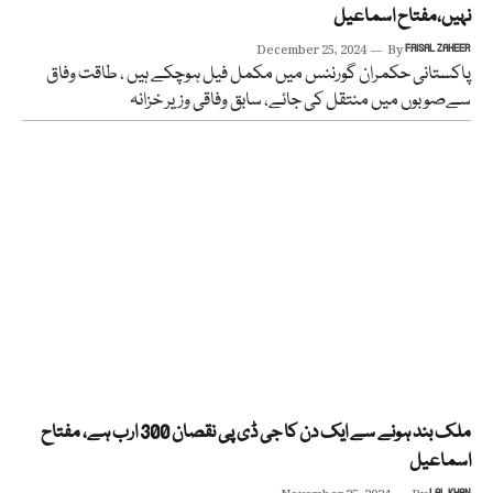
نہیں،مفتاح اسماعیل
December 25, 2024
By
FAISAL ZAHEER
پاکستانی حکمران گورننس میں مکمل فیل ہوچکے ہیں ، طاقت وفاق
سےصوبوں میں منتقل کی جائے، سابق وفاقی وزیر خزانہ
ملک بند ہونے سے ایک دن کا جی ڈی پی نقصان 300 ارب ہے، مفتاح
اسماعیل
LAL KHAN