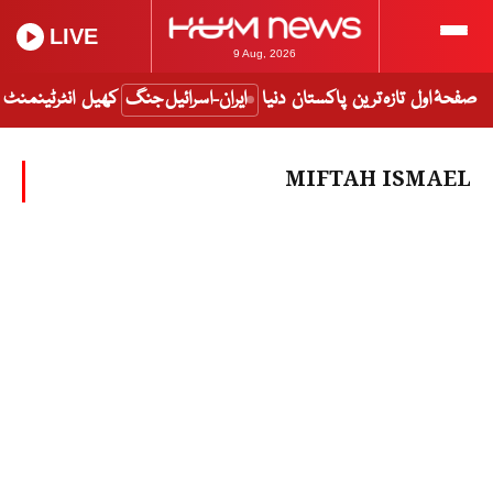
LIVE
9 Aug, 2026
صفحۂ اول
تازہ ترین
پاکستان
دنیا
ایران-اسرائیل جنگ
کھیل
انٹرٹینمنٹ
MIFTAH ISMAEL