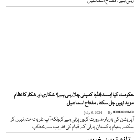
رہی ہے ، مفتاح اسماعیل
حکومت کیا ایسٹ انڈیا کمپنی چلا رہی ہے؟ شکاری اور شکار کا نظام
مزید نہیں چل سکتا ، مفتاح اسماعیل
July 6, 2024
By
MEHMOOD AHMED
آپریشن کی بار بار ضرورت کیوں پڑتی ہے کیونکہ آپ غربت ختم نہیں کر
سکتے ،عوام پاکستان پارٹی کے قیام کی تقریب سے خطاب
تازہ ترین خبریں