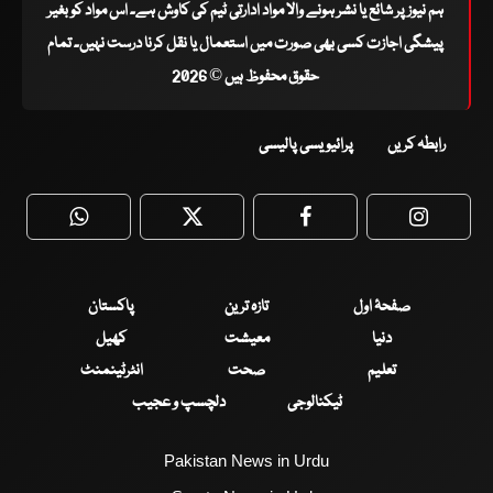
ہم نیوز پر شائع یا نشر ہونے والا مواد ادارتی ٹیم کی کاوش ہے۔ اس مواد کو بغیر
پیشگی اجازت کسی بھی صورت میں استعمال یا نقل کرنا درست نہیں۔ تمام
حقوق محفوظ ہیں © 2026
رابطہ کریں
پرائیویسی پالیسی
WhatsApp
Twitter
Facebook
Faceboo
صفحۂ اول
تازہ ترین
پاکستان
دنیا
معیشت
کھیل
تعلیم
صحت
انٹرٹینمنٹ
ٹیکنالوجی
دلچسپ و عجیب
Pakistan News in Urdu