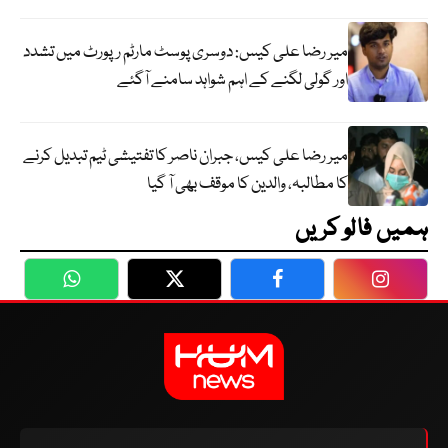
میر رضا علی کیس: دوسری پوسٹ مارٹم رپورٹ میں تشدد
اور گولی لگنے کے اہم شواہد سامنے آگئے
میر رضا علی کیس، جبران ناصر کا تفتیشی ٹیم تبدیل کرنے
کا مطالبہ، والدین کا موقف بھی آ گیا
ہمیں فالو کریں
WhatsApp
Twitter
Facebook
Faceboo