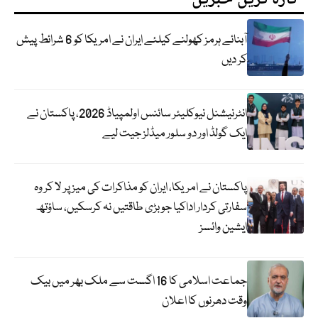
آبنائے ہرمز کھولنے کیلئے ایران نے امریکا کو 6 شرائط پیش
کر دیں
انٹرنیشنل نیوکلیئر سائنس اولمپیاڈ 2026، پاکستان نے
ایک گولڈ اور دو سلور میڈلز جیت لیے
پاکستان نے امریکا، ایران کو مذاکرات کی میز پر لا کر وہ
سفارتی کردار اداکیا جو بڑی طاقتیں نہ کرسکیں، ساؤتھ
ایشین وائسز
جماعت اسلامی کا 16 اگست سے ملک بھر میں بیک
وقت دھرنوں کا اعلان