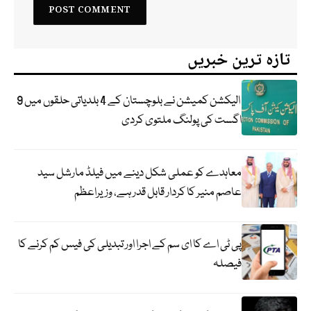
تازہ ترین خبریں
الیکشن کمیشن نے بلوچستان کے 4 بلدیاتی حلقوں میں 9
اگست کی پولنگ ملتوی کردی
معاہدے کو عملی شکل دینے میں فیلڈ مارشل سید
عاصم منیر کا کردار قابل قدر ہے، وزیراعظم
پی ٹی اے کا ای سم کے اجرا اور تبدیلی کی فیس کم کرنے کا
فیصلہ