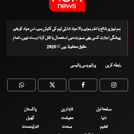
ہم نیوز پر شائع یا نشر ہونے والا مواد ادارتی ٹیم کی کاوش ہے۔ اس مواد کو بغیر
پیشگی اجازت کسی بھی صورت میں استعمال یا نقل کرنا درست نہیں۔ تمام
حقوق محفوظ ہیں © 2026
رابطہ کریں
پرائیویسی پالیسی
WhatsApp
Twitter
Facebook
Faceboo
صفحۂ اول
تازہ ترین
پاکستان
دنیا
معیشت
کھیل
تعلیم
صحت
انٹرٹینمنٹ