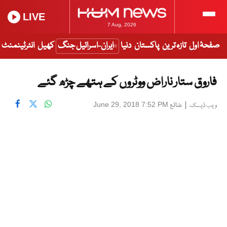
LIVE
7 Aug, 2026
صفحۂ اول
تازہ ترین
پاکستان
دنیا
ایران-اسرائیل جنگ
کھیل
انٹرٹینمنٹ
فاروق ستار ناراض ووٹروں کے ہتھے چڑھ گئے
|
شائع
June 29, 2018 7:52 PM
ویب ڈیسک