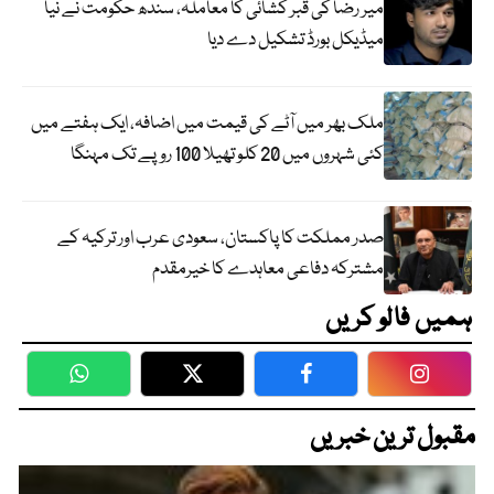
میر رضا کی قبر کشائی کا معاملہ، سندھ حکومت نے نیا
میڈیکل بورڈ تشکیل دے دیا
ملک بھر میں آٹے کی قیمت میں اضافہ، ایک ہفتے میں
کئی شہروں میں 20 کلو تھیلا 100 روپے تک مہنگا
صدر مملکت کا پاکستان، سعودی عرب اور ترکیہ کے
مشترکہ دفاعی معاہدے کا خیرمقدم
ہمیں فالو کریں
WhatsApp
Twitter
Facebook
Faceboo
مقبول ترین خبریں