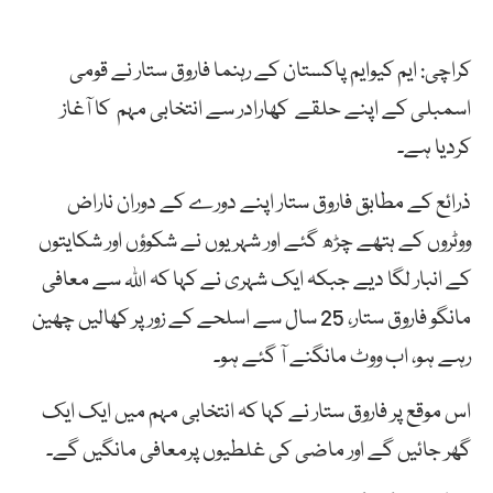
کراچی: ایم کیوایم پاکستان کے رہنما فاروق ستار نے قومی
اسمبلی کے اپنے حلقے کھارادر سے انتخابی مہم کا آغاز
کردیا ہے۔
ذرائع کے مطابق فاروق ستار اپنے دورے کے دوران ناراض
ووٹروں کے ہتھے چڑھ گئے اور شہریوں نے شکوؤں اور شکایتوں
کے انبار لگا دیے جبکہ ایک شہری نے کہا کہ اللہ سے معافی
مانگو فاروق ستار، 25 سال سے اسلحے کے زور پر کھالیں چھین
رہے ہو، اب ووٹ مانگنے آ گئے ہو۔
اس موقع پر فاروق ستار نے کہا کہ انتخابی مہم میں ایک ایک
گھر جائیں گے اور ماضی کی غلطیوں پرمعافی مانگیں گے۔