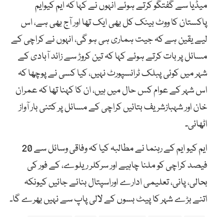
میڈیا سے گفتگو کرتے ہوئے انہوں نے کہا کہ ایم کیوایم
پاکستان کا ووٹ بینک کل بھی ایک تھا اور آج بھی ہے، اس
لیے یقین ہے کہ جیت ہماری ہی ہو گی، انہوں نے کراچی کے
مسائل پر بات کرتے ہوئے کہا کہ تین کروڑ سے زائد آبادی کے
شہر میں کوئی پبلک ٹرانسپورٹ نہیں، کیا کسی نے پوچھا کہ
اس شہر کے عوام کس حال میں ہیں، ان کا کہنا تھا کہ عمران
خان اور شہبازشریف بتائیں کراچی کے مسائل پر کتنی بار آواز
اٹھائی۔
ایم کیو ایم کے رہنما نے مطالبہ کیا کہ وفاقی وسائل سے 20
فیصد کراچی کو ملنا چاہیے اور سرکلر ریلوے، کے فور کی
بحالی، پانی، تعلیمی ادارے اوراسپتال بنائے جائیں کیونکہ
اتنے بڑے شہر کا پیٹ بسوں کے لالی پاپ سے نہیں بھرے گا۔