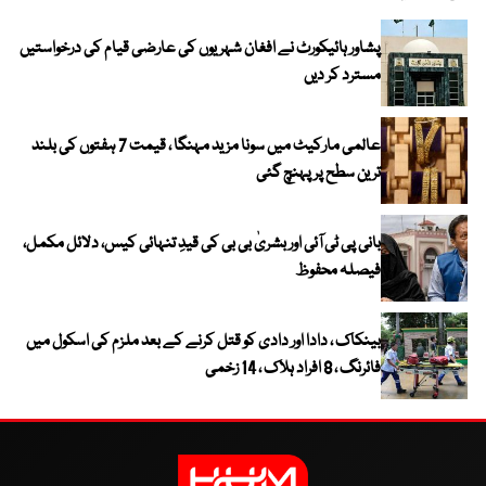
پشاور ہائیکورٹ نے افغان شہریوں کی عارضی قیام کی درخواستیں
مسترد کر دیں
عالمی مارکیٹ میں سونا مزید مہنگا ، قیمت 7 ہفتوں کی بلند
ترین سطح پر پہنچ گئی
بانی پی ٹی آئی اور بشریٰ بی بی کی قیدِ تنہائی کیس، دلائل مکمل،
فیصلہ محفوظ
بینکاک ، دادا اور دادی کو قتل کرنے کے بعد ملزم کی اسکول میں
فائرنگ ، 8 افراد ہلاک ، 14 زخمی