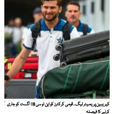
کیریبین پریمیئر لیگ ، قومی کرکٹرز کو این او سی 19 اگست کو جاری
آز
کرنے کا فیصلہ
چھی