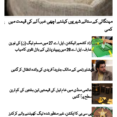
مہنگائی کے ستائے شہریوں کیلئے اچھی خبر، آٹے کی قیمت میں
پیٹ
کمی
آزاد کشمیر الیکشن ، ایل اے 27 میں مسلم لیگ (ن) کی نورین
عارف ، ایل اے 28 میں پیپلز پارٹی کے بازل نقوی کامیاب
پشاور زلمی کے مالک جاوید آفریدی کی والدہ انتقال کر گئیں
عالمی منڈی میں خام تیل کی قیمتیں تین ہفتوں کی کم ترین
سطح پر آ گئیں
پی سی بی کا ایکشن، غیر منظور شدہ لیگ کھیلنے والے کرکٹرز