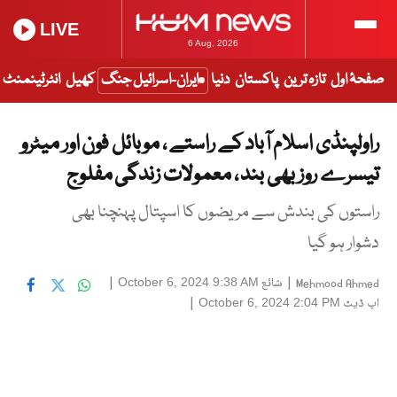
LIVE
6 Aug, 2026
صفحۂ اول
تازہ ترین
پاکستان
دنیا
ایران-اسرائیل جنگ
کھیل
انٹرٹینمنٹ
راولپنڈی اسلام آباد کے راستے ، موبائل فون اور میٹرو
تیسرے روز بھی بند ، معمولات زندگی مفلوج
راستوں کی بندش سے مریضوں کا اسپتال پہنچنا بھی
دشوار ہو گیا
|
شائع
|
October 6, 2024 9:38 AM
Mehmood Ahmed
اپ ڈیٹ
|
October 6, 2024 2:04 PM