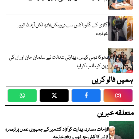
گاڑی کے گلَو باکس سے دیوہیکل اژدہا نکل آیا، ڈرائیور
خوفزدہ
دھوکا دہی کیس ، بھارتی عدالت نے سلمان خان اور ان کی
بہن کو طلب کر لیا
ہمیں فالو کریں
WhatsApp
Twitter
Facebook
Faceboo
متعلقہ خبریں
الزامات مسترد ، بھارت کو آزاد کشمیر کے جمہوری عمل پر تبصرہ
کرنے کا کوئی حق نہیں ، دفتر خارجہ