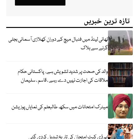
تازہ ترین خبریں
تھائی لینڈ میں فٹبال میچ کے دوران کھلاڑی آسمانی بجلی
گرنے سے ہلاک
والد کی صحت پر شدید تشویش ہے، پاکستانی حکام
ملاقات کی اجازت نہیں دے رہے ، قاسم ، سلیمان
میٹرک امتحانات میں سکھ طالبعلم کی نمایاں پوزیشن
ایم ڈی کیٹ امتحان کی تاریخ تبدیل کردی گئی