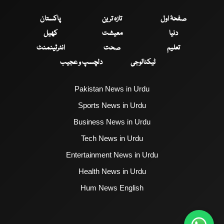
صفحۂ اول
تازہ ترین
پاکستان
دنیا
معیشت
کھیل
تعلیم
صحت
انٹرٹینمنٹ
ٹیکنالوجی
دلچسپ و عجیب
Pakistan News in Urdu
Sports News in Urdu
Business News in Urdu
Tech News in Urdu
Entertainment News in Urdu
Health News in Urdu
Hum News English