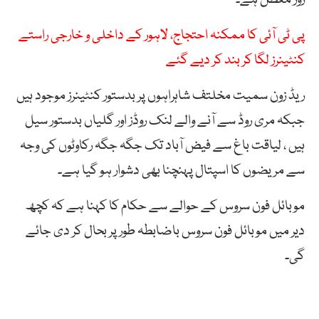
روز معطل ہے۔
پی ٹی آئی کا ممکنہ احتجاج، لاہور کے داخلی و خارجی راستے
کنٹینرز لگا کر بند کر دیے گئے
ریڈ زون سمیت مخلتف شاہراہوں پر بدستور کنٹینرز موجود ہیں
جبکہ مری روڈ سے آنے والے لنک روڈز اور گلیاں بدستور سیل
ہیں ، لیاقت باغ سے فیض آباد تک جگہ جگہ رکاوٹوں کی وجہ
سے مریضوں کا اسپتال پہنچنا بھی دشوار ہو گیا ہے۔
موبائل فون سروس کے حوالے سے حکام کا کہنا ہے کہ کچھ
دیر میں موبائل فون سروس باضابطہ طور پر بحال کر دی جائے
گی۔