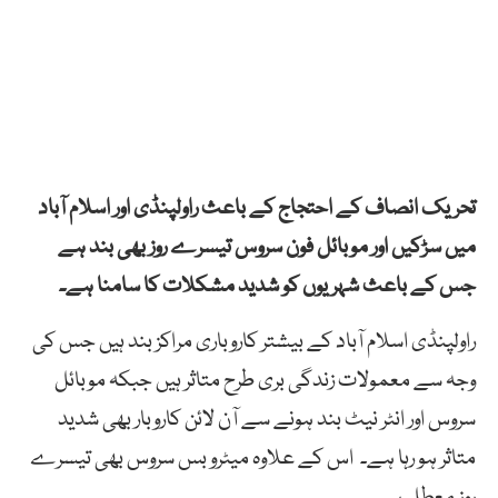
تحریک انصاف کے احتجاج کے باعث راولپنڈی اور اسلام آباد
میں سڑکیں اور موبائل فون سروس تیسرے روز بھی بند ہے
جس کے باعث شہریوں کو شدید مشکلات کا سامنا ہے۔
راولپنڈی اسلام آباد کے بیشتر کاروباری مراکز بند ہیں جس کی
وجہ سے معمولات زندگی بری طرح متاثر ہیں جبکہ موبائل
سروس اور انٹر نیٹ بند ہونے سے آن لائن کاروبار بھی شدید
متاثر ہو رہا ہے۔ اس کے علاوہ میٹرو بس سروس بھی تیسرے