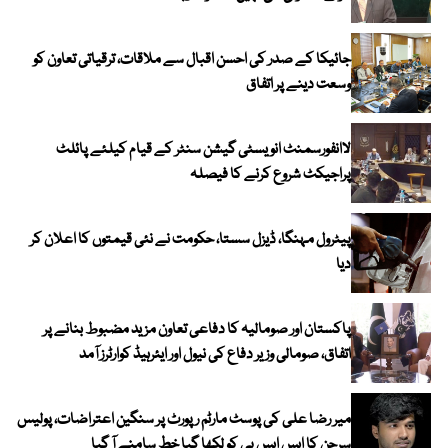
جائیکا کے صدر کی احسن اقبال سے ملاقات، ترقیاتی تعاون کو
وسعت دینے پر اتفاق
لاانفورسمنٹ انویسٹی گیشن سنٹر کے قیام کیلئے پائلٹ
پراجیکٹ شروع کرنے کا فیصلہ
پیٹرول مہنگا، ڈیزل سستا، حکومت نے نئی قیمتوں کا اعلان کر
دیا
پاکستان اور صومالیہ کا دفاعی تعاون مزید مضبوط بنانے پر
اتفاق، صومالی وزیر دفاع کی نیول اور ایئرہیڈ کوارٹرز آمد
میر رضا علی کی پوسٹ مارٹم رپورٹ پر سنگین اعتراضات، پولیس
سرجن کا ایس ایس پی کو لکھا گیا خط سامنے آ گیا