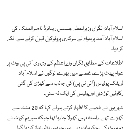
اسلام آباد: نگراں وزیراعظم جسٹس ریٹائرڈ ناصرالملک کی
اسلام آباد آمد پرعوام نے سرکاری پروٹوکول قبول کرنے سے انکار
کر دیا۔
اطلاعات کے مطابق نگراں وزیراعظم کے وی وی آئی پی روٹ پر
عوام پھٹ پڑے، غصے میں بھرے لوگوں نے اسلام آباد
ٹریفک پولیس (آئی ٹی پی) کی جانب سے کھڑی کی گئی
رکاوٹیں توڑ دیں اور پولیس کی ایک نہ سنی۔
شہریوں نے غصے کا اظہار کرتے ہوئے کہا کہ 20 منٹ سے
کھڑے تھے، راستہ نہیں کھولا جا رہا تھا جبکہ سپریم کورٹ نے
دو منٹ کے احکامات دیے ہیں جنھیں نظر انداز کردیا گیا۔