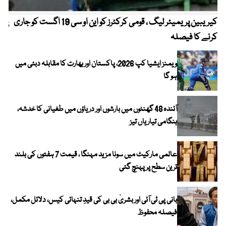
کیریبین پریمیئر لیگ ، قومی کرکٹرز کو این او سی 19 اگست کو جاری
پیٹ
کرنے کا فیصلہ
ویمنز ایشیا کپ 2026، پاکستان اور بھارت کا مقابلہ دبئی میں
ہو گا
آئندہ 48 گھنٹوں میں بارشوں اور دریاؤں میں طغیانی کا خدشہ،
ہنگامی تیاریاں تیز
عالمی مارکیٹ میں سونا مزید مہنگا ، قیمت 7 ہفتوں کی بلند
ترین سطح پر پہنچ گئی
بانی پی ٹی آئی اور بشریٰ بی بی کی قیدِ تنہائی کیس، دلائل مکمل،
فیصلہ محفوظ