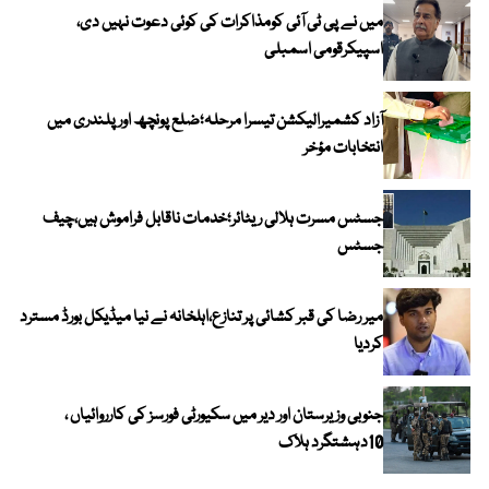
میں نے پی ٹی آئی کومذاکرات کی کوئی دعوت نہیں دی،
اسپیکرقومی اسمبلی
آزاد کشمیرالیکشن تیسرا مرحلہ؛ضلع پونچھ اور پلندری میں
انتخابات مؤخر
جسٹس مسرت ہلالی ریٹائر؛خدمات ناقابل فراموش ہیں،چیف
جسٹس
میر رضا کی قبر کشائی پر تنازع،اہلخانہ نے نیا میڈیکل بورڈ مسترد
کردیا
جنوبی وزیرستان اور دیر میں سکیورٹی فورسز کی کارروائیاں ،
10دہشتگرد ہلاک