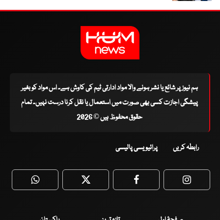
ہم نیوز پر شائع یا نشر ہونے والا مواد ادارتی ٹیم کی کاوش ہے۔ اس مواد کو بغیر
پیشگی اجازت کسی بھی صورت میں استعمال یا نقل کرنا درست نہیں۔ تمام
حقوق محفوظ ہیں © 2026
رابطہ کریں
پرائیویسی پالیسی
WhatsApp
Twitter
Facebook
Faceboo
صفحۂ اول
تازہ ترین
پاکستان