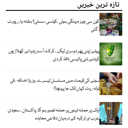
تازہ ترین خبریں
کون سی چیز مہنگی ہوئی ،کونسی سستی؟ ہفتہ وار رپورٹ
آگئی
پہلے اپنی پھر دوسری لیگ ، کرکٹ آسٹریلیا نے کھلاڑیوں
کیلئے نئی پالیسی نافذ کر دی
سونے کی قیمت میں مسلسل تیسرے روز بڑا اضافہ ، فی
تولہ ریٹ کہاں تک جا پہنچا؟
ایک پر حملہ تینوں پر حملہ تصور ہو گا، پاکستان ، سعودی
عرب اور ترکیہ کے درمیان دفاعی معاہدہ