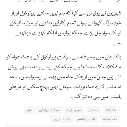
شہریوں نے پولیس سے کہا کہ ہم نہیں مانتے پروٹوکول اور از
خود سڑک کھولتے ہوئے تمام رکاوٹیں ہٹا دیں اور موٹر سائیکل
اور کار سوار چل پڑے جبکہ پولیس اہلکار کھڑے دیکھتے
رہے۔
پاکستان میں ہمیشہ سے سرکاری پروٹوکول کے باعث عوام کو
مشکلات کا سامنا رہا ہے جبکہ کئی ایسے واقعات بھی پیش
آئے ہیں جس میں ٹریفک جام میں پھنسی ایمبولینس راستہ
نہ ملنے کے باعث بروقت اسپتال نہیں پہنچ سکیں اور مریض
راستے میں ہی دم توڑ گئے۔
اسلام آباد
پاکستان
سپریم کورٹ
سرکاری پروٹوکول
عوام
ناصرالملک
نگراں وزیراعظم
وی وی آئی پی