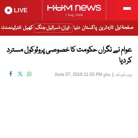
LIVE
7 Aug, 2026
صفحۂ اول
تازہ ترین
پاکستان
دنیا
ایران-اسرائیل جنگ
کھیل
انٹرٹینمنٹ
عوام نے نگراں حکومت کا خصوصی پروٹوکول مسترد
کر دیا
|
شائع
June 27, 2018 11:33 PM
ویب ڈیسک