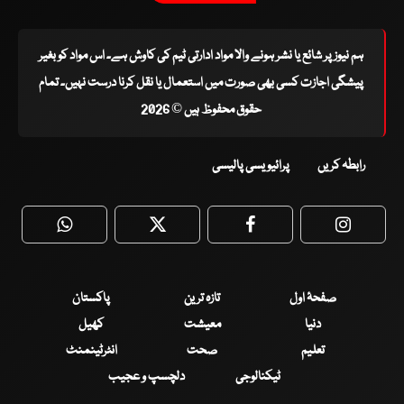
ہم نیوز پر شائع یا نشر ہونے والا مواد ادارتی ٹیم کی کاوش ہے۔ اس مواد کو بغیر
پیشگی اجازت کسی بھی صورت میں استعمال یا نقل کرنا درست نہیں۔ تمام
حقوق محفوظ ہیں © 2026
رابطہ کریں
پرائیویسی پالیسی
WhatsApp
Twitter
Facebook
Faceboo
صفحۂ اول
تازہ ترین
پاکستان
دنیا
معیشت
کھیل
تعلیم
صحت
انٹرٹینمنٹ
ٹیکنالوجی
دلچسپ و عجیب