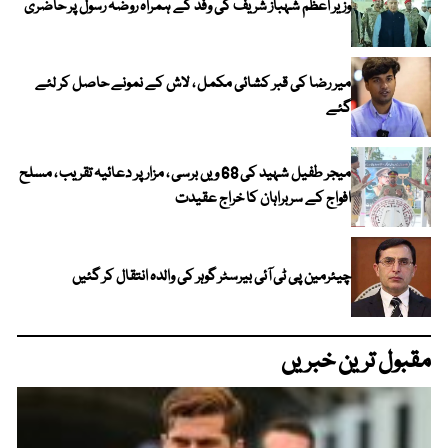
وزیر اعظم شہباز شریف کی وفد کے ہمراہ روضہ رسولؐ پر حاضری
میر رضا کی قبر کشائی مکمل ، لاش کے نمونے حاصل کر لئے
گئے
میجر طفیل شہید کی 68 ویں برسی ، مزار پر دعائیہ تقریب ، مسلح
افواج کے سربراہان کا خراج عقیدت
چیئرمین پی ٹی آئی بیرسٹر گوہر کی والدہ انتقال کر گئیں
مقبول ترین خبریں