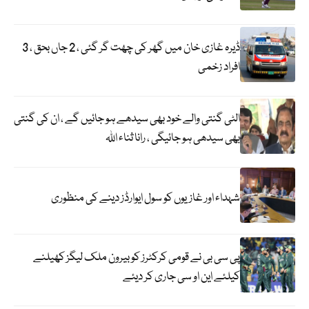
ڈیرہ غازی خان میں گھر کی چھت گر گئی ، 2 جاں بحق ، 3
افراد زخمی
الٹی گنتی والے خود بھی سیدھے ہو جائیں گے ، ان کی گنتی
بھی سیدھی ہو جائیگی ، رانا ثناء اللہ
شہداء اور غازیوں کو سول ایوارڈز دینے کی منظوری
پی سی بی نے قومی کرکٹرز کو بیرون ملک لیگز کھیلنے
کیلئے این او سی جاری کر دیئے