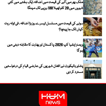
ملک بھر میں آٹے کی قیمت میں اضافہ، ایک ہفتے میں کئی
شہروں میں 20 کلو تھیلا 100 روپے تک مہنگا
سونے کی قیمت میں مسلسل تیسرے روز بڑا اضافہ ، فی تولہ ریٹ
کہاں تک جا پہنچا؟
ویمنز ایشیا کپ 2026، پاکستان اور بھارت کا مقابلہ دبئی میں
ہو گا
پشاور ہائیکورٹ نے افغان شہریوں کی عارضی قیام کی درخواستیں
مسترد کر دیں