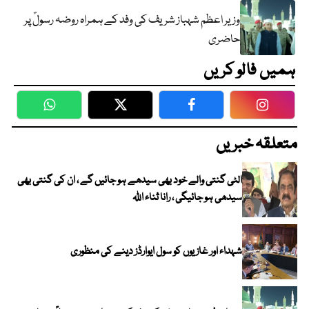
وزیر اعظم شہباز شریف کی وفد کے ہمراہ روضہ رسولؐ پر
حاضری
ہمیں فالو کریں
WhatsApp
Twitter
Facebook
Faceboo
متعلقہ خبریں
الٹی گنتی والے خود بھی سیدھے ہو جائیں گے ، ان کی گنتی بھی
سیدھی ہو جائیگی ، رانا ثناء اللہ
شہداء اور غازیوں کو سول ایوارڈز دینے کی منظوری