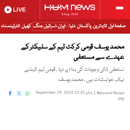
LIVE
8 Aug, 2026
صفحۂ اول
تازہ ترین
پاکستان
دنیا
ایران-اسرائیل جنگ
کھیل
انٹرٹینمنٹ
محمد یوسف قومی کرکٹ ٹیم کے سلیکٹر کے
عہدے سے مستعفی
استعفیٰ ذاتی وجوہات کی بناء پر دیا ، قومی ٹیم کیلئے
نیک خواہشات ہیں ، محمد یوسف
|
شائع
September 29, 2024 12:32
Mehmood Ahmed
PM