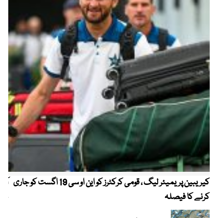
کیریبین پریمیئر لیگ ، قومی کرکٹرز کو این او سی 19 اگست کو جاری
آز
کرنے کا فیصلہ
چھی