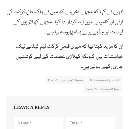
انہوں نے کہا کہ مجھے فخر ہے کہ میں نے پاکستان کرکٹ کی
ترقی اور کامیابی میں اپنا کردار ادا کیا۔ مجھے کھلاڑیوں کے
ٹیلنٹ اور جذبے پر بے پناہ بھروسہ رہا ہے۔
ان کا مزید کہنا تھا کہ میری قومی کرکٹ ٹیم کیلئے نیک
خواہشات ہیں کیونکہ کھلاڑی عظمت کے لیے کوششیں
جاری رکھے ہوئے ہیں۔
Pakistan cricket team
Mohammad yousaf
Selection Committee
LEAVE A REPLY