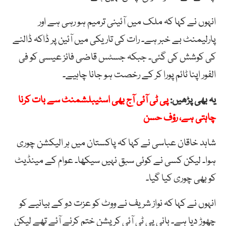
انہوں نے کہا کہ ملک میں آئینی ترمیم ہو رہی ہے اور
پارلیمنٹ بے خبر ہے۔ رات کی تاریکی میں آئین پر ڈاکہ ڈالنے
کی کوشش کی گئی۔ جبکہ جسٹس قاضی فائز عیسی کو فی
الفور اپنا ٹائم پورا کر کے رخصت ہو جانا چاہیے۔
یہ بھی پڑھیں:
پی ٹی آئی آج بھی اسٹیبلشمنٹ سے بات کرنا
چاہتی ہے، رؤف حسن
شاہد خاقان عباسی نے کہا کہ پاکستان میں ہر الیکشن چوری
ہوا۔ لیکن کسی نے کوئی سبق نہیں سیکھا۔ عوام کے مینڈیٹ
کو بھی چوری کیا گیا۔
انہوں نے کہا کہ نواز شریف نے ووٹ کو عزت دو کے بیانیے کو
چھوڑ دیا ہے۔ بانی پی ٹی آئی کرپشن ختم کرنے آئے تھے لیکن