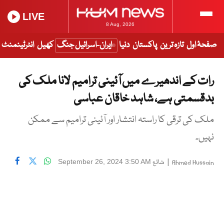
LIVE
8 Aug, 2026
صفحۂ اول
تازہ ترین
پاکستان
دنیا
ایران-اسرائیل جنگ
کھیل
انٹرٹینمنٹ
رات کے اندھیرے میں آئینی ترامیم لانا ملک کی
بدقسمتی ہے، شاہد خاقان عباسی
ملک کی ترقی کا راستہ انتشار اور آئینی ترامیم سے ممکن
نہیں۔
|
شائع
September 26, 2024 3:50 AM
Ahmed Hussain