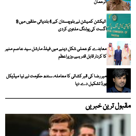
الرحمان
الیکشن کمیشن نے بلوچستان کے 4 بلدیاتی حلقوں میں 9
اگست کی پولنگ ملتوی کردی
معاہدے کو عملی شکل دینے میں فیلڈ مارشل سید عاصم منیر
کا کردار قابل قدر ہے، وزیراعظم
میر رضا کی قبر کشائی کا معاملہ، سندھ حکومت نے نیا میڈیکل
بورڈ تشکیل دے دیا
مقبول ترین خبریں