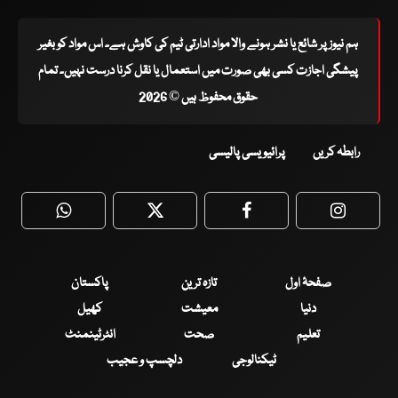
ہم نیوز پر شائع یا نشر ہونے والا مواد ادارتی ٹیم کی کاوش ہے۔ اس مواد کو بغیر
پیشگی اجازت کسی بھی صورت میں استعمال یا نقل کرنا درست نہیں۔ تمام
حقوق محفوظ ہیں © 2026
رابطہ کریں
پرائیویسی پالیسی
WhatsApp
Twitter
Facebook
Faceboo
صفحۂ اول
تازہ ترین
پاکستان
دنیا
معیشت
کھیل
تعلیم
صحت
انٹرٹینمنٹ
ٹیکنالوجی
دلچسپ و عجیب