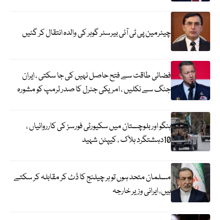
چیئرمین پی ٹی آئی بیرسٹر گوہر کی والدہ انتقال کر گئیں
فضائی طاقت سے فتح حاصل نہیں کی جا سکتی ، ایران
جنگ سے نکلیں ، امریکی جنرل کا صدر ٹرمپ کو مشورہ
ہنگو اور بلوچستان میں سکیورٹی فورسز کی کارروائیاں ،
10دہشتگرد ہلاک ، کیپٹن شہید
مسلمان متحد ہوں تو ہر چیلنج کا ڈٹ کر مقابلہ کر سکتے
ہیں، ایرانی وزیر خارجہ