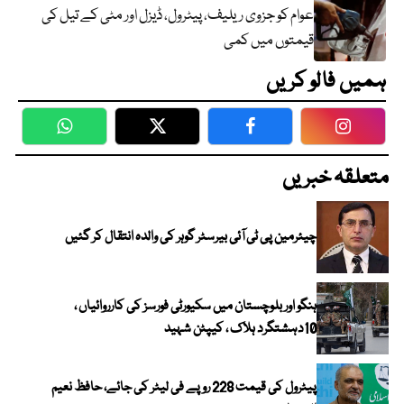
عوام کو جزوی ریلیف، پیٹرول، ڈیزل اور مٹی کے تیل کی
قیمتوں میں کمی
ہمیں فالو کریں
WhatsApp
Twitter
Facebook
Faceboo
متعلقہ خبریں
چیئرمین پی ٹی آئی بیرسٹر گوہر کی والدہ انتقال کر گئیں
ہنگو اور بلوچستان میں سکیورٹی فورسز کی کارروائیاں ،
10دہشتگرد ہلاک ، کیپٹن شہید
پیٹرول کی قیمت 228 روپے فی لیٹر کی جائے، حافظ نعیم