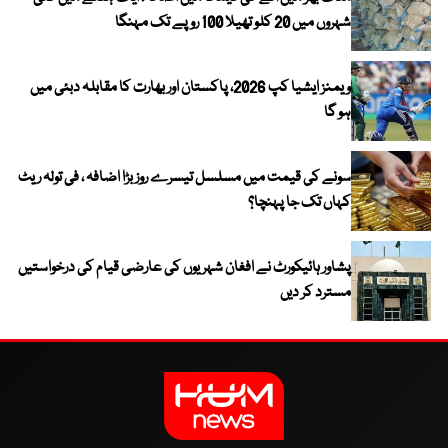
شہروں میں 20 کلو تھیلا 100 روپے تک مہنگا
ویمنز ایشیا کپ 2026، پاکستان اور بھارت کا مقابلہ دبئی میں
ہو گا
سونے کی قیمت میں مسلسل تیسرے روز بڑا اضافہ ، فی تولہ ریٹ
کہاں تک جا پہنچا؟
پشاور ہائیکورٹ نے افغان شہریوں کی عارضی قیام کی درخواستیں
مسترد کر دیں