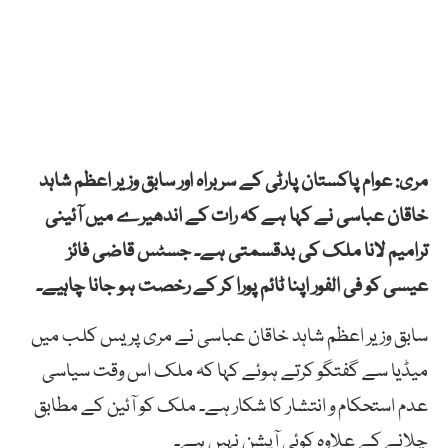
مری: عوام پاکستان پارٹی کے سربراہ اور سابق وزیر اعظم شاہد
خاقان عباسی نے کہا ہے کہ رات کے اندھیرے میں آئینی
ترامیم لانا ملک کی بدقسمتی ہے۔ جسٹس قاضی فائز
عیسی کو فی الفور اپنا ٹائم پورا کر کے رخصت ہو جانا چاہیے۔
سابق وزیر اعظم شاہد خاقان عباسی نے مری پریس کلب میں
میڈیا سے گفتگو کرتے ہوئے کہا کہ ملک اس وقت سیاسی
عدم استحکام و انتشار کا شکار ہے۔ ملک کو آئین کے مطابق
چلانے کے علاوہ کوئی آپشن نہیں ہے۔