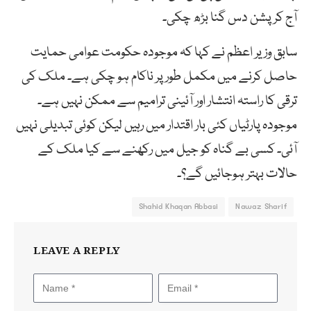
آج کرپشن دس گنا بڑھ چکی۔
سابق وزیر اعظم نے کہا کہ موجودہ حکومت عوامی حمایت
حاصل کرنے میں مکمل طور پر ناکام ہو چکی ہے۔ ملک کی
ترقی کا راستہ انتشار اور آئینی ترامیم سے ممکن نہیں ہے۔
موجودہ پارٹیاں کئی بار اقتدار میں رہیں لیکن کوئی تبدیلی نہیں
آئی۔ کسی بے گناہ کو جیل میں رکھنے سے کیا ملک کے
حالات بہتر ہوجائیں گے؟۔
Shahid Khaqan Abbasi
Nawaz Sharif
LEAVE A REPLY