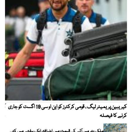
کیریبین پریمیئر لیگ ، قومی کرکٹرز کو این او سی 19 اگست کو جاری
آز
کرنے کا فیصلہ
چھی
ملک بھر میں آٹے کی قیمت میں اضافہ، ایک ہفتے میں کئی