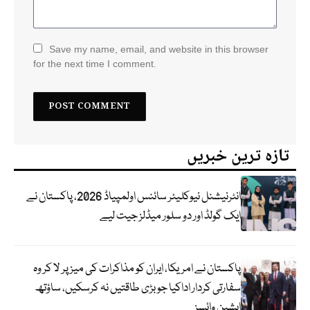
Save my name, email, and website in this browser
for the next time I comment.
تازہ ترین خبریں
انٹرنیشنل نیوکلیئر سائنس اولمپیاڈ 2026، پاکستان نے
ایک گولڈ اور دو سلور میڈلز جیت لیے
پاکستان نے امریکا، ایران کو مذاکرات کی میز پر لا کر وہ
سفارتی کردار اداکیا جو بڑی طاقتیں نہ کرسکیں، ساؤتھ
ایشین وائسز