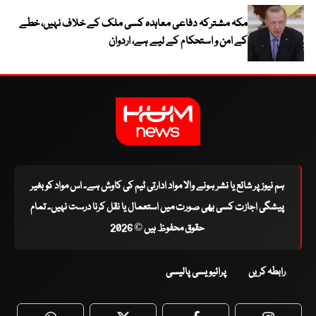
مکہ مشترکہ دفاعی معاہدہ کسی ملک کے خلاف نہیں، خطے
کے امن و استحکام کے لیے ہے، اردوان
ہم نیوز پر شائع یا نشر ہونے والا مواد ادارتی ٹیم کی کاوش ہے۔ اس مواد کو بغیر
پیشگی اجازت کسی بھی صورت میں استعمال یا نقل کرنا درست نہیں۔ تمام
حقوق محفوظ ہیں © 2026
رابطہ کریں
پرائیویسی پالیسی