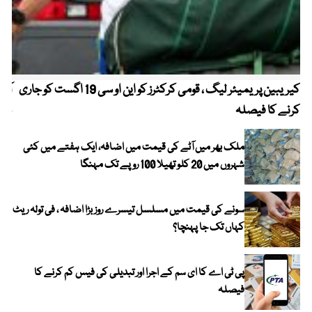
کیریبین پریمیئر لیگ ، قومی کرکٹرز کو این او سی 19 اگست کو جاری
آز
کرنے کا فیصلہ
چھی
ملک بھر میں آٹے کی قیمت میں اضافہ، ایک ہفتے میں کئی
شہروں میں 20 کلو تھیلا 100 روپے تک مہنگا
سونے کی قیمت میں مسلسل تیسرے روز بڑا اضافہ ، فی تولہ ریٹ
کہاں تک جا پہنچا؟
پی ٹی اے کا ای سم کے اجرا اور تبدیلی کی فیس کم کرنے کا
فیصلہ