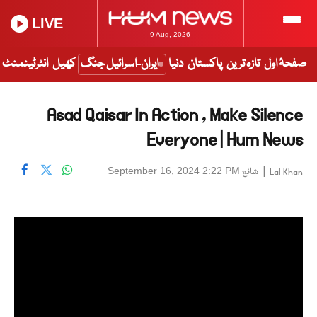
LIVE
9 Aug, 2026
صفحۂ اول
تازہ ترین
پاکستان
دنیا
ایران-اسرائیل جنگ
کھیل
انٹرٹینمنٹ
Asad Qaisar In Action , Make Silence
Everyone | Hum News
|
شائع
September 16, 2024 2:22 PM
Lal Khan