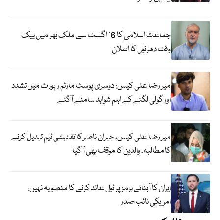
جماعت اسلامی کا 16 اگست سے ملک بھر میں بیک
وقت دھرنوں کا اعلان
میر رضا علی کیس: دوسری پوسٹ مارٹم رپورٹ میں تشدد
اور گولی لگنے کے اہم شواہد سامنے آگئے
میر رضا علی کیس، جبران ناصر کا تفتیشی ٹیم تبدیل کرنے
کا مطالبہ، والدین کا موقف بھی آ گیا
ایران کا آبنائے ہرمز پر ٹول عائد کرنے کا منصوبہ نہیں،
امریکی نائب صدر