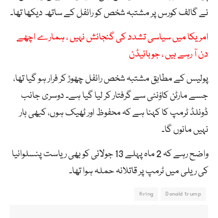
نے گالف کورس پر مشتبہ شخص کو رائفل کے ساتھ دیکھا تھا۔
امریکا میں سیاسی تشدد کی گنجائش نہیں ، ہمارے اچھے
دن آ رہے ہیں ، جوبائیڈن
پولیس کے مطابق مشتبہ شخص رائفل چھوڑ کر فرار ہو گیا تھا،
جسے مارٹن کاؤنٹی سے گرفتار کر لیا گیا ہے۔ دوسری جانب
ڈونلڈ ٹرمپ کا کہنا ہے کہ محفوظ اور ٹھیک ہوں، کبھی ہار
نہیں مانوں گا۔
واضح رہے کہ 2 ماہ پہلے 13 جولائی کو بھی ریاست پنسلوانیا
کی ریلی میں ٹرمپ پر قاتلانہ حملہ ہوا تھا۔
firing
Donald trump