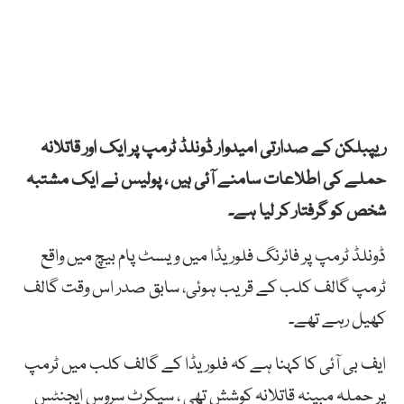
ریپبلکن کے صدارتی امیدوار ڈونلڈ ٹرمپ پر ایک اور قاتلانہ
حملے کی اطلاعات سامنے آئی ہیں ، پولیس نے ایک مشتبہ
شخص کو گرفتار کر لیا ہے۔
ڈونلڈ ٹرمپ پر فائرنگ فلوریڈا میں ویسٹ پام بیچ میں واقع
ٹرمپ گالف کلب کے قریب ہوئی، سابق صدر اس وقت گالف
کھیل رہے تھے۔
ایف بی آئی کا کہنا ہے کہ فلوریڈا کے گالف کلب میں ٹرمپ
پر حملہ مبینہ قاتلانہ کوشش تھی ، سیکرٹ سروس ایجنٹس