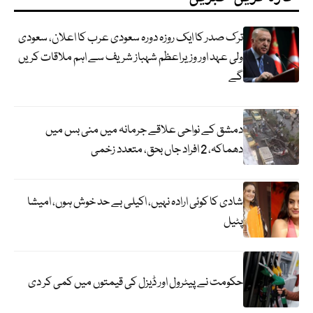
ترک صدر کا ایک روزہ دورہ سعودی عرب کا اعلان، سعودی
ولی عہد اور وزیراعظم شہباز شریف سے اہم ملاقات کریں
گے
دمشق کے نواحی علاقے جرمانہ میں منی بس میں
دھماکہ، 2 افراد جاں بحق، متعدد زخمی
شادی کا کوئی ارادہ نہیں، اکیلی بے حد خوش ہوں، امیشا
پٹیل
حکومت نے پیٹرول اور ڈیزل کی قیمتوں میں کمی کر دی