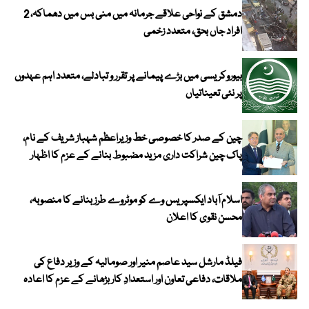
دمشق کے نواحی علاقے جرمانہ میں منی بس میں دھماکہ، 2
افراد جاں بحق، متعدد زخمی
بیوروکریسی میں بڑے پیمانے پر تقرر و تبادلے، متعدد اہم عہدوں
پر نئی تعیناتیاں
چین کے صدر کا خصوصی خط وزیراعظم شہباز شریف کے نام،
پاک چین شراکت داری مزید مضبوط بنانے کے عزم کا اظہار
اسلام آباد ایکسپریس وے کو موٹروے طرز بنانے کا منصوبہ،
محسن نقوی کا اعلان
فیلڈ مارشل سید عاصم منیر اور صومالیہ کے وزیر دفاع کی
ملاقات، دفاعی تعاون اور استعدادِ کار بڑھانے کے عزم کا اعادہ