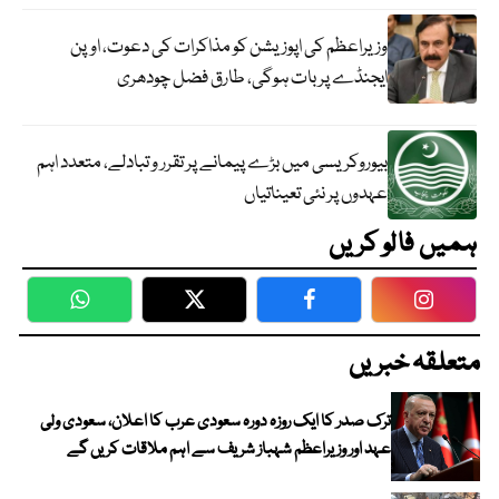
وزیراعظم کی اپوزیشن کو مذاکرات کی دعوت، اوپن
ایجنڈے پر بات ہوگی، طارق فضل چودھری
بیوروکریسی میں بڑے پیمانے پر تقرر و تبادلے، متعدد اہم
عہدوں پر نئی تعیناتیاں
ہمیں فالو کریں
WhatsApp
Twitter
Facebook
Faceboo
متعلقہ خبریں
ترک صدر کا ایک روزہ دورہ سعودی عرب کا اعلان، سعودی ولی
عہد اور وزیراعظم شہباز شریف سے اہم ملاقات کریں گے