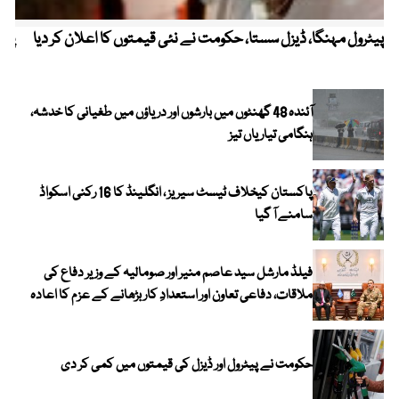
پیٹرول مہنگا، ڈیزل سستا، حکومت نے نئی قیمتوں کا اعلان کر دیا
پنج
آئندہ 48 گھنٹوں میں بارشوں اور دریاؤں میں طغیانی کا خدشہ،
ہنگامی تیاریاں تیز
پاکستان کیخلاف ٹیسٹ سیریز ، انگلینڈ کا 16 رکنی اسکواڈ
سامنے آ گیا
فیلڈ مارشل سید عاصم منیر اور صومالیہ کے وزیر دفاع کی
ملاقات، دفاعی تعاون اور استعدادِ کار بڑھانے کے عزم کا اعادہ
حکومت نے پیٹرول اور ڈیزل کی قیمتوں میں کمی کر دی