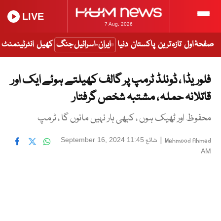
LIVE
7 Aug, 2026
صفحۂ اول
تازہ ترین
پاکستان
دنیا
ایران-اسرائیل جنگ
کھیل
انٹرٹینمنٹ
فلوریڈا ، ڈونلڈ ٹرمپ پر گالف کھیلتے ہوئے ایک اور
قاتلانہ حملہ ، مشتبہ شخص گرفتار
محفوظ اور ٹھیک ہوں ، کبھی ہار نہیں مانوں گا ، ٹرمپ
|
شائع
September 16, 2024 11:45
Mehmood Ahmed
AM