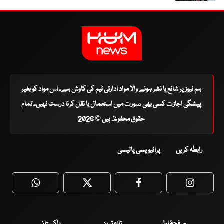
ہم نیوز پر شائع یا نشر ہونے والا مواد ادارتی ٹیم کی کاوش ہے۔ اس مواد کو بغیر
پیشگی اجازت کسی بھی صورت میں استعمال یا نقل کرنا درست نہیں۔ تمام
حقوق محفوظ ہیں © 2026
رابطہ کریں
پرائیویسی پالیسی
WhatsApp
Twitter
Facebook
Faceboo
صفحۂ اول
تازہ ترین
پاکستان