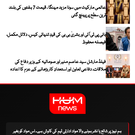
عالمی مارکیٹ میں سونا مزید مہنگا ، قیمت 7 ہفتوں کی بلند
ترین سطح پر پہنچ گئی
بانی پی ٹی آئی اور بشریٰ بی بی کی قیدِ تنہائی کیس، دلائل مکمل،
فیصلہ محفوظ
فیلڈ مارشل سید عاصم منیر اور صومالیہ کے وزیر دفاع کی
ملاقات، دفاعی تعاون اور استعدادِ کار بڑھانے کے عزم کا اعادہ
ہم نیوز پر شائع یا نشر ہونے والا مواد ادارتی ٹیم کی کاوش ہے۔ اس مواد کو بغیر