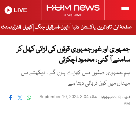
LIVE
8 Aug, 2026
صفحۂ اول
تازہ ترین
پاکستان
دنیا
ایران-اسرائیل جنگ
کھیل
انٹرٹینمنٹ
جمہوری اور غیر جمہوری قوتوں کی لڑائی کھل کر
سامنے آ گئی ، محمود اچکزئی
ہم جمہوری صفوں میں کھڑے ہوں گے ، دیکھتے ہیں
میدان میں کون قربانی دیتا ہے
|
شائع
September 10, 2024 3:04
Mehmood Ahmed
PM