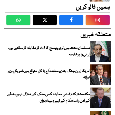
ہمیں فالو کریں
WhatsApp
Twitter
Facebook
Faceboo
متعلقہ خبریں
مسلمان متحد ہوں تو ہر چیلنج کا ڈٹ کر مقابلہ کر سکتے ہیں،
ایرانی وزیر خارجہ
امریکا ایران جنگ بندی معاہدہ آج یا کل متوقع ہے، امریکی وزیر
خزانہ
مکہ مشترکہ دفاعی معاہدہ کسی ملک کے خلاف نہیں، خطے
کے امن و استحکام کے لیے ہے، اردوان