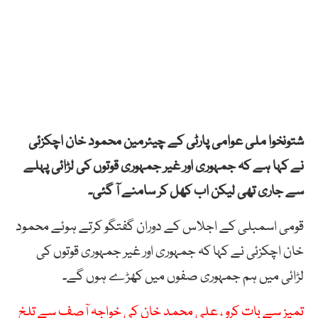
شتونخوا ملی عوامی پارٹی کے چیئرمین محمود خان اچکزئی
نے کہا ہے کہ جمہوری اور غیر جمہوری قوتوں کی لڑائی پہلے
سے جاری تھی لیکن اب کھل کر سامنے آ گئی۔
قومی اسمبلی کے اجلاس کے دوران گفتگو کرتے ہوئے محمود
خان اچکزئی نے کہا کہ جمہوری اور غیر جمہوری قوتوں کی
لڑائی میں ہم جمہوری صفوں میں کھڑے ہوں گے۔
تمیز سے بات کرو ، علی محمد خان کی خواجہ آصف سے تلخ