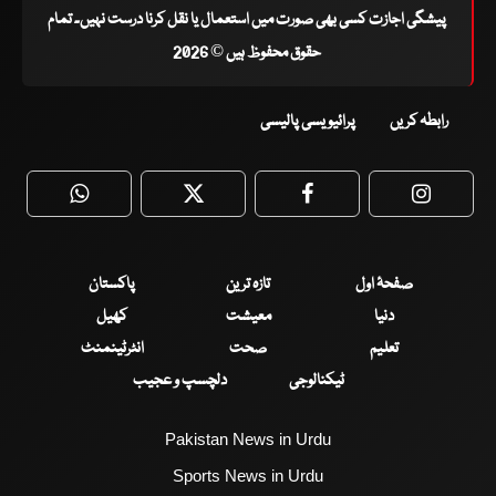
پیشگی اجازت کسی بھی صورت میں استعمال یا نقل کرنا درست نہیں۔ تمام
حقوق محفوظ ہیں © 2026
رابطہ کریں
پرائیویسی پالیسی
WhatsApp
Twitter
Facebook
Faceboo
صفحۂ اول
تازہ ترین
پاکستان
دنیا
معیشت
کھیل
تعلیم
صحت
انٹرٹینمنٹ
ٹیکنالوجی
دلچسپ و عجیب
Pakistan News in Urdu
Sports News in Urdu