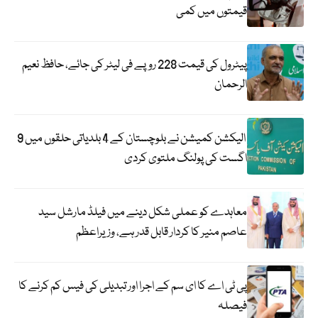
قیمتوں میں کمی
پیٹرول کی قیمت 228 روپے فی لیٹر کی جائے، حافظ نعیم
الرحمان
الیکشن کمیشن نے بلوچستان کے 4 بلدیاتی حلقوں میں 9
اگست کی پولنگ ملتوی کردی
معاہدے کو عملی شکل دینے میں فیلڈ مارشل سید
عاصم منیر کا کردار قابل قدر ہے، وزیراعظم
پی ٹی اے کا ای سم کے اجرا اور تبدیلی کی فیس کم کرنے کا
فیصلہ