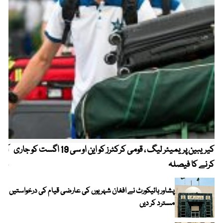
کیریبین پریمیئر لیگ ، قومی کرکٹرز کو این او سی 19 اگست کو جاری
آز
کرنے کا فیصلہ
چھی
پشاور ہائیکورٹ نے افغان شہریوں کی عارضی قیام کی درخواستیں
مسترد کر دیں