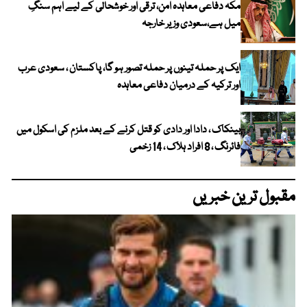
مکہ دفاعی معاہدہ امن، ترقی اور خوشحالی کے لیے اہم سنگِ
میل ہے،سعودی وزیر خارجہ
ایک پر حملہ تینوں پر حملہ تصور ہو گا، پاکستان ، سعودی عرب
اور ترکیہ کے درمیان دفاعی معاہدہ
بینکاک ، دادا اور دادی کو قتل کرنے کے بعد ملزم کی اسکول میں
فائرنگ ، 8 افراد ہلاک ، 14 زخمی
مقبول ترین خبریں