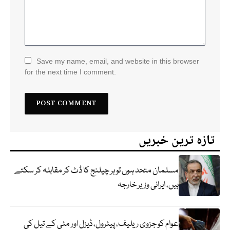
Save my name, email, and website in this browser
for the next time I comment.
تازہ ترین خبریں
مسلمان متحد ہوں تو ہر چیلنج کا ڈٹ کر مقابلہ کر سکتے
ہیں، ایرانی وزیر خارجہ
عوام کو جزوی ریلیف، پیٹرول، ڈیزل اور مٹی کے تیل کی