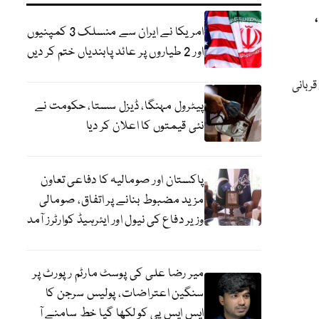
امریکا نے ایران سے منسلک 3 کمپنیوں
اور 2 طیاروں پر عائد پابندیاں ختم کر دیں
ربانی
پیٹرول مہنگا، ڈیزل سستا، حکومت نے
نئی قیمتوں کا اعلان کر دیا
پاکستان اور صومالیہ کا دفاعی تعاون
مزید مضبوط بنانے پر اتفاق، صومالی
وزیر دفاع کی نیول اور ایئرہیڈ کوارٹرز آمد
میر رضا علی کی پوسٹ مارٹم رپورٹ پر
سنگین اعتراضات، پولیس سرجن کا
ایس ایس پی کو لکھا گیا خط سامنے آ