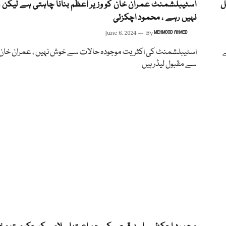
ل
اسٹیبلشمنٹ عمران خان کو وزیر اعظم بنانا چاہتی ہے لیکن و
نہیں رہے ، محمود اچکزئی
June 6, 2024
By
MEHMOOD AHMED
ے
اسٹیبلشمنٹ کی اکثریت موجودہ حالات سے خوش نہیں ، عمران خا
سے مقبول لیڈر ہیں