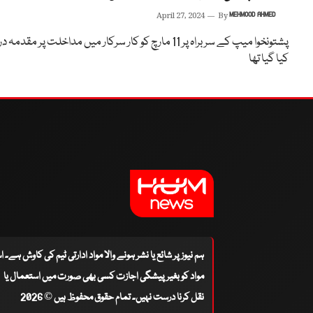
April 27, 2024
By
MEHMOOD AHMED
پشتونخوا میپ کے سربراہ پر 11 مارچ کو کار سرکار میں مداخلت پر مقدمہ 
کیا گیا تھا
ہم نیوز پر شائع یا نشر ہونے والا مواد ادارتی ٹیم کی کاوش ہے۔ 
مواد کو بغیر پیشگی اجازت کسی بھی صورت میں استعمال یا
نقل کرنا درست نہیں۔ تمام حقوق محفوظ ہیں © 2026