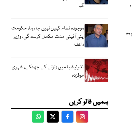
گیا
موجودہ نظام کہیں نہیں جا رہا، حکومت
 ہو
اپنی آئینی مدت مکمل کرے گی، وزیر
داخلہ
انڈونیشیا میں زلزلے کے جھٹکے، شہری
خوفزدہ
ہمیں فالو کریں
WhatsApp
Twitter
Facebook
Facebook