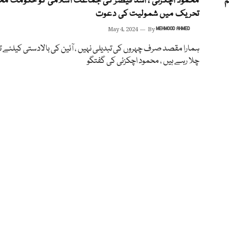
م
محمود اچکزئی ، اسد قیصر کی جماعت اسلامی کو حکومت مخ
تحریک میں شمولیت کی دعوت
May 4, 2024
By
MEHMOOD AHMED
ہمارا مقصد صرف چہروں کی تبدیلی نہیں ، آئین کی بالادستی کیلئے
چلا رہے ہیں ، محمود اچکزئی کی گفتگو