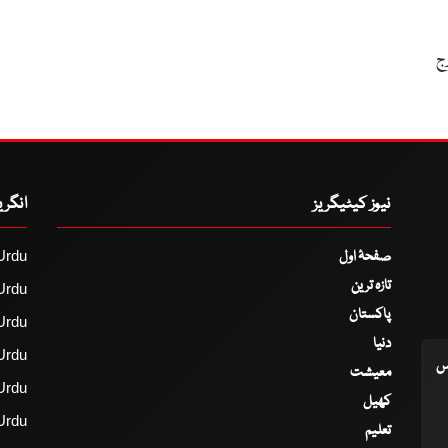
درج
نیوز کیٹیگریز
انگر
صفحۂ اول
Urdu
تازہ ترین
Urdu
پاکستان
Urdu
دنیا
Urdu
اس
معیشت
Urdu
کھیل
Urdu
تعلیم