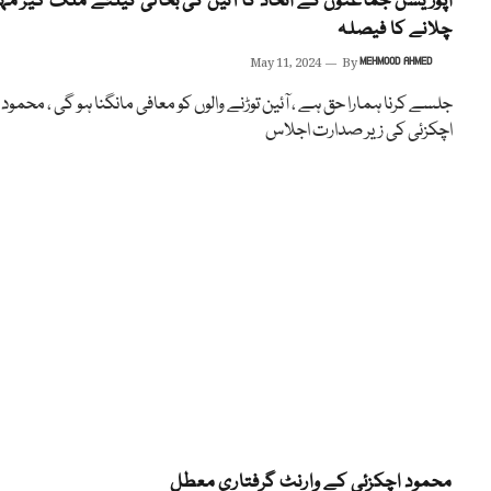
اپوزیشن جماعتوں کے اتحاد کا آئین کی بحالی کیلئے ملک گیر مہ
چلانے کا فیصلہ
May 11, 2024
By
MEHMOOD AHMED
جلسے کرنا ہمارا حق ہے ، آئین توڑنے والوں کو معافی مانگنا ہو گی ، محمود
اچکزئی کی زیر صدارت اجلاس
محمود اچکزئی کے وارنٹ گرفتاری معطل