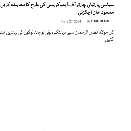
سیاسی پارٹیاں چارٹر آف ڈیموکریسی کی طرح کا معاہدہ کریں ،
محمود خان اچکزئی
June 27, 2024
By
FAISAL ZAHEER
کل مولانا فضل الرحمان سے میٹنگ ہوئی تو چند لوگوں کی نیندیں ختم
گئیں