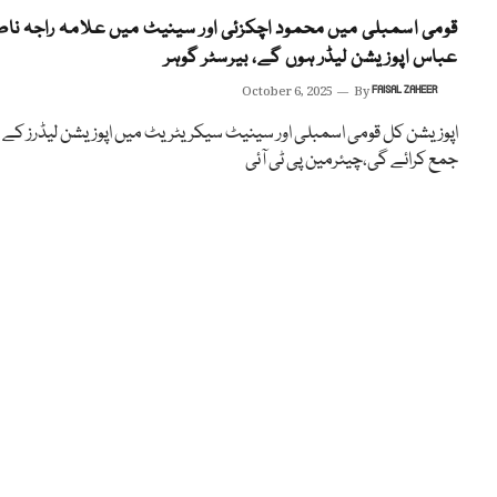
قومی اسمبلی میں محمود اچکزئی اور سینیٹ میں علامہ راجہ ناص
عباس اپوزیشن لیڈر ہوں گے، بیرسٹر گوہر
October 6, 2025
By
FAISAL ZAHEER
اپوزیشن کل قومی اسمبلی اور سینیٹ سیکریٹریٹ میں اپوزیشن لیڈرز کے ن
جمع کرائے گی،چیئرمین پی ٹی آئی