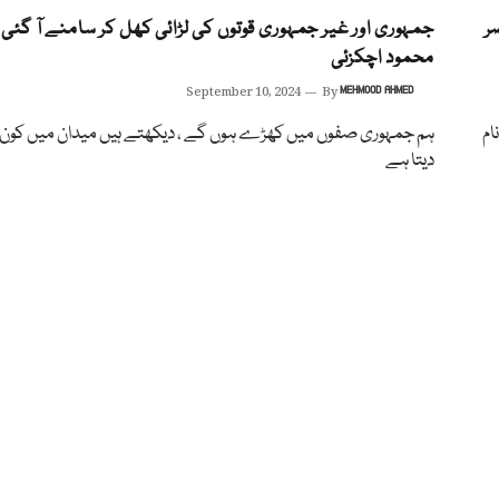
ر
جمہوری اور غیر جمہوری قوتوں کی لڑائی کھل کر سامنے آ گئی ،
محمود اچکزئی
September 10, 2024
By
MEHMOOD AHMED
ام
ہم جمہوری صفوں میں کھڑے ہوں گے ، دیکھتے ہیں میدان میں کون ق
دیتا ہے