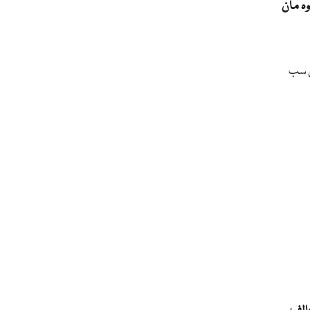
ہ مان
ن سب