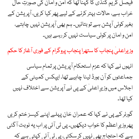
فیصل کریم کنڈی کا کہنا تھا کہ امن و امان کی صورتِ حال
خراب ہے، حالات بہتر کرنے کے لیے پھر کیا کریں، آپریشن کے
بغیر کوئی آپشن ہے تو بتائیں۔ ہم بھی آپریشن نہیں چاہتے،
امن و امان پر کوئی سیاست نہیں کر رہے ہیں۔
وزیراعلیٰ پنجاب کا ستھرا پنجاب پروگرام کے فوری آغاز کا حکم
انہوں نے کہا کہ عزم استحکام آپریشن پر تمام سیاسی
جماعتوں کو آن بورڈ لینا چاہیے تھا، ایپکس کمیٹی کے
اجلاس میں وزیرِ اعلیٰ کے پی نے آپریشن سے اختلاف نہیں
کیا تھا۔
گورنر کے پی نے کہا کہ عمران خان پہلے اپنے کیسز ختم کریں
پھر وزیرِ اعظم کا خواب دیکھیں۔ پی ٹی آئی پر اب یہ نوبت آگئی
ہے کہ احتجاج بھی نہیں کر سکتی، پی ٹی آئی کہتی ہے کہ