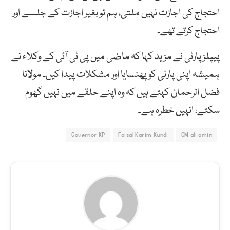
احتجاج کی اجازت نہیں ملتی، ہم تو بغیر اجازت کے جلسے اور
احتجاج کرتے تھے۔
پیپلز پارٹی نے مزید کہا کہ ماضی میں پی ٹی آئی کے وکلاء نے
ہمیشہ اپنی پارٹی کو پھنسایا اور مشکلات پیدا کیں۔ مولانا
فضل الرحمان کہتے ہیں کہ وہ اپنے حلقے میں نہیں گھوم
سکتے، انہیں خطرہ ہے۔
Governor KP
Faisal Karim Kundi
CM ali amin