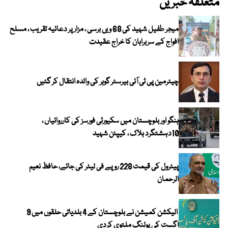
متعلقہ خبریں
میجر طفیل شہید کی 68 ویں برسی ، مزار پر دعائیہ تقریب ، مسلح
افواج کے سربراہان کا خراج عقیدت
چیئرمین پی ٹی آئی بیرسٹر گوہر کی والدہ انتقال کر گئیں
ہنگو اور بلوچستان میں سکیورٹی فورسز کی کارروائیاں ،
10دہشتگرد ہلاک ، کیپٹن شہید
پیٹرول کی قیمت 228 روپے فی لیٹر کی جائے، حافظ نعیم
الرحمان
الیکشن کمیشن نے بلوچستان کے 4 بلدیاتی حلقوں میں 9
اگست کی پولنگ ملتوی کردی