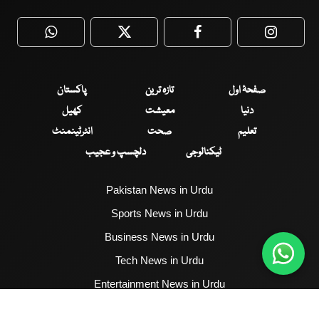
WhatsApp
Twitter
Facebook
Faceboo
صفحۂ اول
تازہ ترین
پاکستان
دنیا
معیشت
کھیل
تعلیم
صحت
انٹرٹینمنٹ
ٹیکنالوجی
دلچسپ و عجیب
Pakistan News in Urdu
Sports News in Urdu
Business News in Urdu
Tech News in Urdu
Entertainment News in Urdu
Health News in Urdu