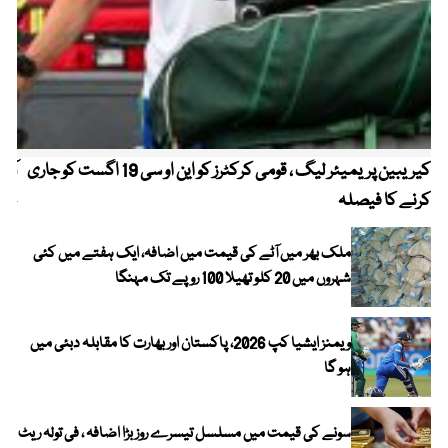
کیریبین پریمیئر لیگ ، قومی کرکٹرز کو این او سی 19 اگست کو جاری
آز
کرنے کا فیصلہ
چھی
ملک بھر میں آٹے کی قیمت میں اضافہ، ایک ہفتے میں کئی
شہروں میں 20 کلو تھیلا 100 روپے تک مہنگا
ویمنز ایشیا کپ 2026، پاکستان اور بھارت کا مقابلہ دبئی میں
ہو گا
سونے کی قیمت میں مسلسل تیسرے روز بڑا اضافہ ، فی تولہ ریٹ