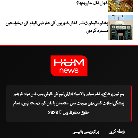
کہاں تک جا پہنچا؟
پشاور ہائیکورٹ نے افغان شہریوں کی عارضی قیام کی درخواستیں
مسترد کر دیں
ہم نیوز پر شائع یا نشر ہونے والا مواد ادارتی ٹیم کی کاوش ہے۔ اس مواد کو بغیر
پیشگی اجازت کسی بھی صورت میں استعمال یا نقل کرنا درست نہیں۔ تمام
حقوق محفوظ ہیں © 2026
رابطہ کریں
پرائیویسی پالیسی