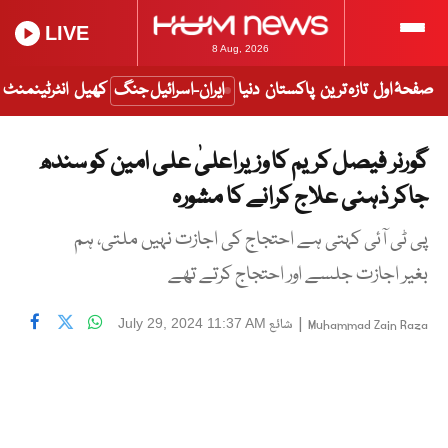
LIVE
8 Aug, 2026
صفحۂ اول
تازہ ترین
پاکستان
دنیا
ایران-اسرائیل جنگ
کھیل
انٹرٹینمنٹ
گورنر فیصل کریم کا وزیراعلیٰ علی امین کو سندھ
جاکر ذہنی علاج کرانے کا مشورہ
پی ٹی آئی کہتی ہے احتجاج کی اجازت نہیں ملتی، ہم
بغیر اجازت جلسے اور احتجاج کرتے تھے
|
شائع
July 29, 2024 11:37 AM
Muhammad Zain Raza