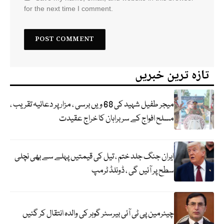
for the next time I comment.
تازہ ترین خبریں
میجر طفیل شہید کی 68 ویں برسی ، مزار پر دعائیہ تقریب ،
مسلح افواج کے سربراہان کا خراج عقیدت
ایران جنگ جلد ختم ، تیل کی قیمتیں پہلے سے بھی نچلی
سطح پر آئیں گی ، ڈونلڈ ٹرمپ
چیئرمین پی ٹی آئی بیرسٹر گوہر کی والدہ انتقال کر گئیں