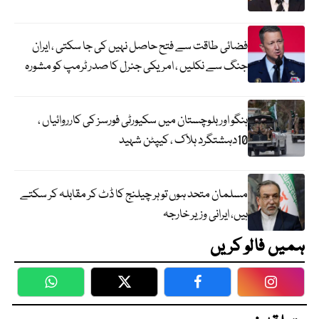
فضائی طاقت سے فتح حاصل نہیں کی جا سکتی ، ایران
جنگ سے نکلیں ، امریکی جنرل کا صدر ٹرمپ کو مشورہ
ہنگو اور بلوچستان میں سکیورٹی فورسز کی کارروائیاں ،
10دہشتگرد ہلاک ، کیپٹن شہید
مسلمان متحد ہوں تو ہر چیلنج کا ڈٹ کر مقابلہ کر سکتے
ہیں، ایرانی وزیر خارجہ
ہمیں فالو کریں
WhatsApp
Twitter
Facebook
Faceboo