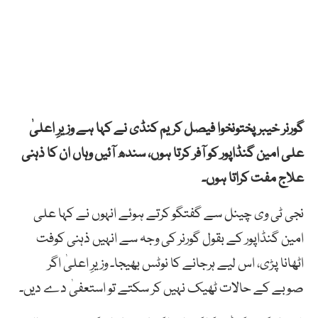
گورنر خیبرپختونخوا فیصل کریم کنڈی نے کہا ہے وزیرِ اعلیٰ
علی امین گنڈاپور کو آفر کرتا ہوں، سندھ آئیں وہاں ان کا ذہنی
علاج مفت کراتا ہوں۔
نجی ٹی وی چینل سے گفتگو کرتے ہوئے انہوں نے کہا علی
امین گنڈاپور کے بقول گورنر کی وجہ سے انہیں ذہنی کوفت
اٹھانا پڑی، اس لیے ہرجانے کا نوٹس بھیجا۔ وزیرِ اعلیٰ اگر
صوبے کے حالات ٹھیک نہیں کر سکتے تو استعفیٰ دے دیں۔