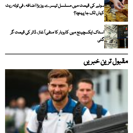
سونے کی قیمت میں مسلسل تیسرے روز بڑا اضافہ ، فی تولہ ریٹ
کہاں تک جا پہنچا؟
اسٹاک ایکسچینج میں کاروبار کا منفی آغاز ، ڈالر کی قیمت گر
گئی
مقبول ترین خبریں