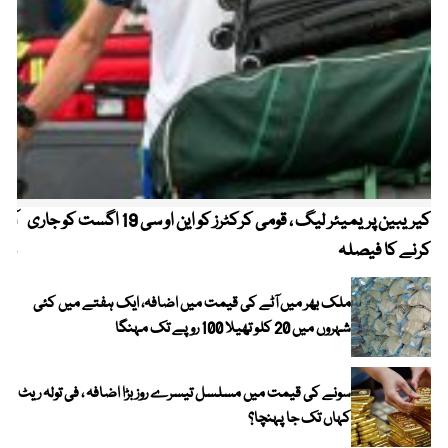
کیریبین پریمیئر لیگ ، قومی کرکٹرز کو این او سی 19 اگست کو جاری
آز
کرنے کا فیصلہ
چھی
ملک بھر میں آٹے کی قیمت میں اضافہ، ایک ہفتے میں کئی
شہروں میں 20 کلو تھیلا 100 روپے تک مہنگا
سونے کی قیمت میں مسلسل تیسرے روز بڑا اضافہ ، فی تولہ ریٹ
کہاں تک جا پہنچا؟