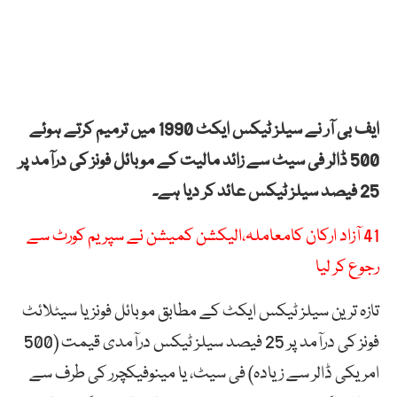
ایف بی آر نے سیلز ٹیکس ایکٹ 1990 میں ترمیم کرتے ہوئے
500 ڈالر فی سیٹ سے زائد مالیت کے موبائل فونز کی درآمد پر
25 فیصد سیلز ٹیکس عائد کر دیا ہے۔
41 آزاد ارکان کامعاملہ،الیکشن کمیشن نے سپریم کورٹ سے
رجوع کر لیا
تازہ ترین سیلز ٹیکس ایکٹ کے مطابق موبائل فونز یا سیٹلائٹ
فونز کی درآمد پر 25 فیصد سیلز ٹیکس درآمدی قیمت (500
امریکی ڈالر سے زیادہ) فی سیٹ، یا مینوفیکچرر کی طرف سے