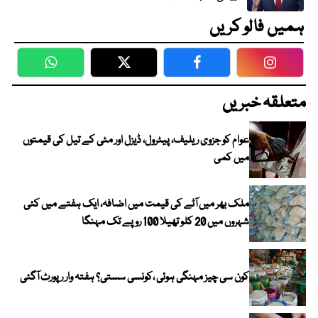
ہمیں فالو کریں
WhatsApp
Twitter
Facebook
Faceboo
متعلقہ خبریں
عوام کو جزوی ریلیف، پیٹرول، ڈیزل اور مٹی کے تیل کی قیمتوں
میں کمی
ملک بھر میں آٹے کی قیمت میں اضافہ، ایک ہفتے میں کئی
شہروں میں 20 کلو تھیلا 100 روپے تک مہنگا
کون سی چیز مہنگی ہوئی ،کونسی سستی؟ ہفتہ وار رپورٹ آگئی