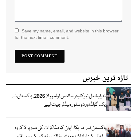
Save my name, email, and website in this browser
for the next time I comment.
تازہ ترین خبریں
انٹرنیشنل نیوکلیئر سائنس اولمپیاڈ 2026، پاکستان نے
ایک گولڈ اور دو سلور میڈلز جیت لیے
پاکستان نے امریکا، ایران کو مذاکرات کی میز پر لا کر وہ
سفارتی کردار اداکیا جو بڑی طاقتیں نہ کرسکیں، ساؤتھ