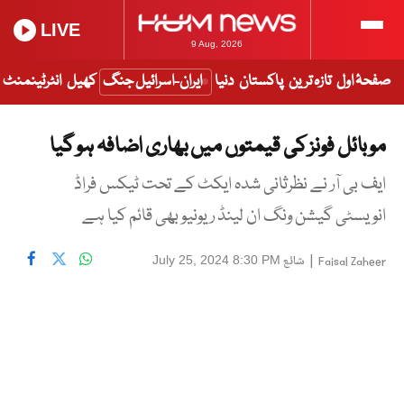
LIVE
9 Aug, 2026
صفحۂ اول
تازہ ترین
پاکستان
دنیا
ایران-اسرائیل جنگ
کھیل
انٹرٹینمنٹ
موبائل فونز کی قیمتوں میں بھاری اضافہ ہو گیا
ایف بی آر نے نظرثانی شدہ ایکٹ کے تحت ٹیکس فراڈ
انویسٹی گیشن ونگ ان لینڈ ریونیو بھی قائم کیا ہے
|
شائع
July 25, 2024 8:30 PM
Faisal Zaheer