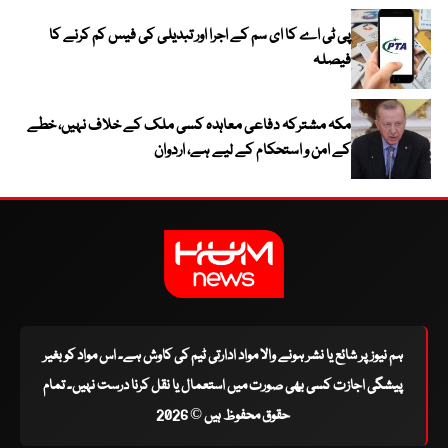
پی ٹی اے کا ای سم کے اجرا اور تبدیلی کی فیس کم کرنے کا
فیصلہ
مکہ مشترکہ دفاعی معاہدہ کسی ملک کے خلاف نہیں، خطے
کے امن و استحکام کے لیے ہے، اردوان
ہم نیوز پر شائع یا نشر ہونے والا مواد ادارتی ٹیم کی کاوش ہے۔ اس مواد کو بغیر
پیشگی اجازت کسی بھی صورت میں استعمال یا نقل کرنا درست نہیں۔ تمام
حقوق محفوظ ہیں © 2026