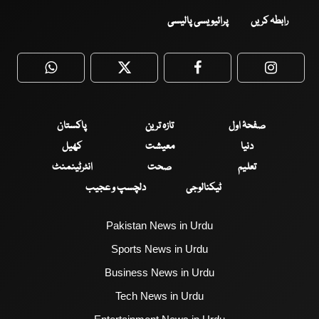
رابطہ کریں
پرائیویسی پالیسی
WhatsApp
Twitter
Facebook
Faceboo
صفحۂ اول
تازہ ترین
پاکستان
دنیا
معیشت
کھیل
تعلیم
صحت
انٹرٹینمنٹ
ٹیکنالوجی
دلچسپ و عجیب
Pakistan News in Urdu
Sports News in Urdu
Business News in Urdu
Tech News in Urdu