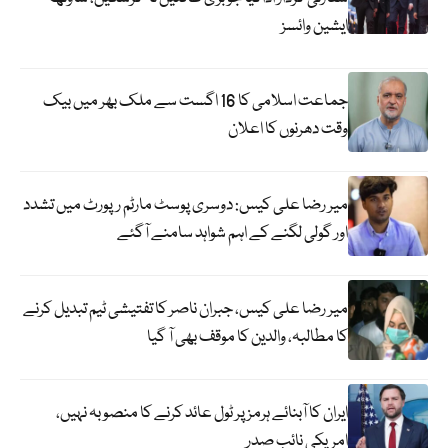
ایشین وائسز
جماعت اسلامی کا 16 اگست سے ملک بھر میں بیک
وقت دھرنوں کا اعلان
میر رضا علی کیس: دوسری پوسٹ مارٹم رپورٹ میں تشدد
اور گولی لگنے کے اہم شواہد سامنے آگئے
میر رضا علی کیس، جبران ناصر کا تفتیشی ٹیم تبدیل کرنے
کا مطالبہ، والدین کا موقف بھی آ گیا
ایران کا آبنائے ہرمز پر ٹول عائد کرنے کا منصوبہ نہیں،
امریکی نائب صدر