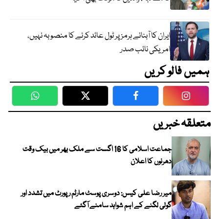
ایران کا آبنائے ہرمز پر ٹول عائد کرنے کا منصوبہ نہیں،
امریکی نائب صدر
ہمیں فالو کریں
WhatsApp
Twitter
Facebook
Faceboo
متعلقہ خبریں
جماعت اسلامی کا 16 اگست سے ملک بھر میں بیک وقت
دھرنوں کا اعلان
میر رضا علی کیس: دوسری پوسٹ مارٹم رپورٹ میں تشدد اور
گولی لگنے کے اہم شواہد سامنے آگئے