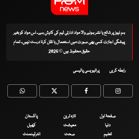
ہم نیوز پر شائع یا نشر ہونے والا مواد ادارتی ٹیم کی کاوش ہے۔ اس مواد کو بغیر
پیشگی اجازت کسی بھی صورت میں استعمال یا نقل کرنا درست نہیں۔ تمام
حقوق محفوظ ہیں © 2026
رابطہ کریں
پرائیویسی پالیسی
WhatsApp
Twitter
Facebook
Faceboo
صفحۂ اول
تازہ ترین
پاکستان
دنیا
معیشت
کھیل
تعلیم
صحت
انٹرٹینمنٹ