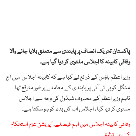
پاکستان تحریک انصاف پر پابندی سے متعلق بلایا جانے والا
وفاقی کابینہ کا اجلاس ملتوی کر دیا گیا ہے۔
وزیر اعظم ہاؤس کے ذرائع نے کہا ہے کہ کابینہ اجلاس میں آج
منگل کو پی ٹی آئی پر پابندی کے معاملے پر غور متوقع تھا
تاہم وزیر اعظم کے مصروف شیڈول کی وجہ سے اجلاس
ملتوی کر دیا گیا ، اجلاس اب کل بدھ کو ہو سکتا ہے۔
وفاقی کابینہ اجلاس میں اہم فیصلے، آپریشن عزم استحکام
کی بھی توثیق