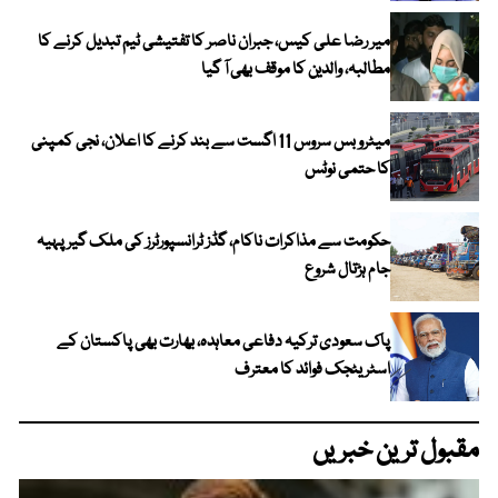
میر رضا علی کیس، جبران ناصر کا تفتیشی ٹیم تبدیل کرنے کا
مطالبہ، والدین کا موقف بھی آ گیا
میٹرو بس سروس 11 اگست سے بند کرنے کا اعلان، نجی کمپنی
کا حتمی نوٹس
حکومت سے مذاکرات ناکام، گڈز ٹرانسپورٹرز کی ملک گیر پہیہ
جام ہڑتال شروع
پاک سعودی ترکیہ دفاعی معاہدہ، بھارت بھی پاکستان کے
اسٹریٹجک فوائد کا معترف
مقبول ترین خبریں