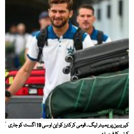
کیریبین پریمیئر لیگ ، قومی کرکٹرز کو این او سی 19 اگست کو جاری
آز