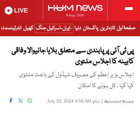
LIVE
9 Aug, 2026
صفحۂ اول
تازہ ترین
پاکستان
دنیا
ایران-اسرائیل جنگ
کھیل
انٹرٹینمنٹ
پی ٹی آئی پر پابندی سے متعلق بلایا جانیوالا وفاقی
کابینہ کا اجلاس ملتوی
اجلاس وزیر اعظم کے مصروف شیڈول کے باعث ملتوی
کیا گیا ، کل ہونے کا امکان
|
شائع
July 23, 2024 9:55 AM
Mehmood Ahmed