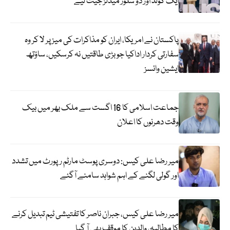
ایک گولڈ اور دو سلور میڈلز جیت لیے
پاکستان نے امریکا، ایران کو مذاکرات کی میز پر لا کر وہ
سفارتی کردار اداکیا جو بڑی طاقتیں نہ کرسکیں، ساؤتھ
ایشین وائسز
جماعت اسلامی کا 16 اگست سے ملک بھر میں بیک
وقت دھرنوں کا اعلان
میر رضا علی کیس: دوسری پوسٹ مارٹم رپورٹ میں تشدد
اور گولی لگنے کے اہم شواہد سامنے آگئے
میر رضا علی کیس، جبران ناصر کا تفتیشی ٹیم تبدیل کرنے
کا مطالبہ، والدین کا موقف بھی آ گیا