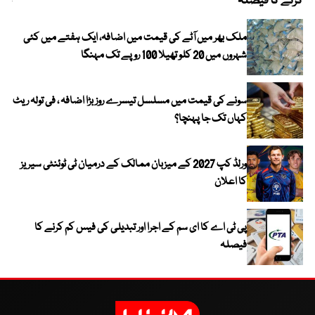
کرنے کا فیصلہ
چھی
ملک بھر میں آٹے کی قیمت میں اضافہ، ایک ہفتے میں کئی
شہروں میں 20 کلو تھیلا 100 روپے تک مہنگا
سونے کی قیمت میں مسلسل تیسرے روز بڑا اضافہ ، فی تولہ ریٹ
کہاں تک جا پہنچا؟
ورلڈ کپ 2027 کے میزبان ممالک کے درمیان ٹی ٹوئنٹی سیریز
کا اعلان
پی ٹی اے کا ای سم کے اجرا اور تبدیلی کی فیس کم کرنے کا
فیصلہ